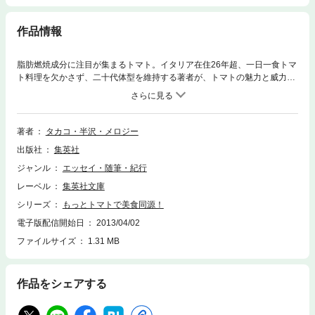
作品情報
脂肪燃焼成分に注目が集まるトマト。イタリア在住26年超、一日一食トマ
ト料理を欠かさず、二十代体型を維持する著者が、トマトの魅力と威力に
迫る。美白･美肌にトマトが有効と言われる根拠は? さらに、トマトにまつ
わるカゴメ社員達の体験談、ケチャップやジュース利用の簡単レシピなど
も紹介。トマトを積極的に生活にとりいれると、肌や体にごほうびが! こ
れぞ、トマトを知りつくす一冊。
著者
タカコ・半沢・メロジー
出版社
集英社
ジャンル
エッセイ・随筆・紀行
レーベル
集英社文庫
シリーズ
もっとトマトで美食同源！
電子版配信開始日
2013/04/02
ファイルサイズ
1.31 MB
作品をシェアする