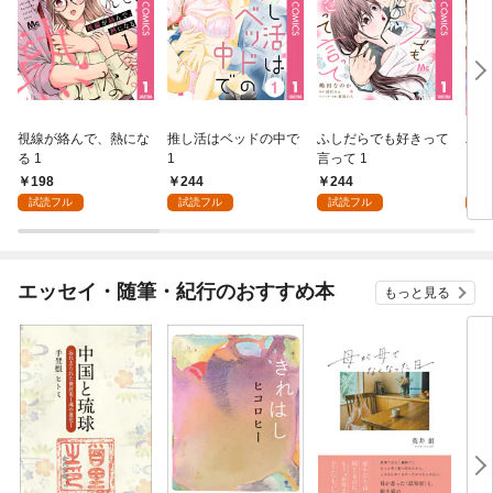
視線が絡んで、熱にな
推し活はベッドの中で
ふしだらでも好きって
パー
る 1
1
言って 1
ーシ
198
244
244
1
試読フル
試読フル
試読フル
試
エッセイ・随筆・紀行のおすすめ本
もっと見る