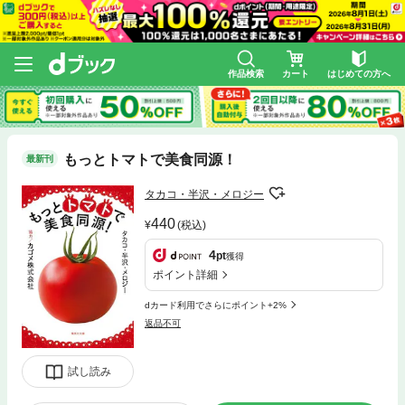
作品検索
カート
はじめての方へ
もっとトマトで美食同源！
最新刊
タカコ・半沢・メロジー
440
(税込)
4
pt
獲得
ポイント詳細
dカード利用でさらにポイント+2%
返品不可
試し読み