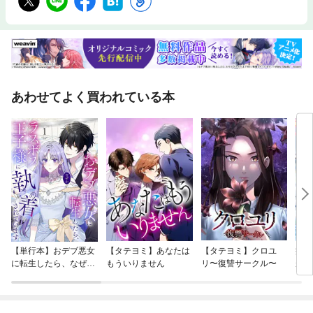
あわせてよく買われている本
【単行本】おデブ悪女
【タテヨミ】あなたは
【タテヨミ】クロユ
病弱
に転生したら、なぜか
もういりません
リ〜復讐サークル〜
が、
ラスボス王子様に執着
ぎて
されています
たち
ね！