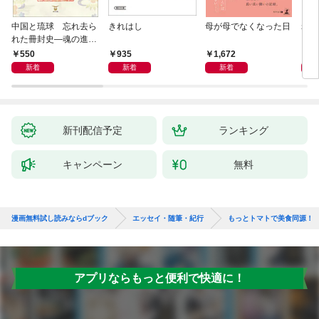
中国と琉球 忘れ去ら
きれはし
母が母でなくなった日
老い
れた冊封史―魂の進化
―
550
935
1,672
1,
新着
新着
新着
新刊配信予定
ランキング
キャンペーン
無料
漫画無料試し読みならdブック
エッセイ・随筆・紀行
もっとトマトで美食同源！
アプリならもっと便利で快適に！