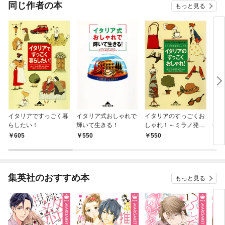
同じ作者の本
もっと見る
イタリアですっごく暮
イタリア式おしゃれで
イタリアのすっごくお
イタ
らしたい！
輝いて生きる！
しゃれ！～ミラノ発最
せに
新おしゃれ術～
605
550
550
6
集英社のおすすめ本
もっと見る