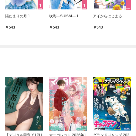
陽だまりの月 1
吹彩―SUISAI― 1
アイからはじまる
543
543
543
【デジタル限定 YJ PH
マーガレット 2026年1
グランドジャンプ 202