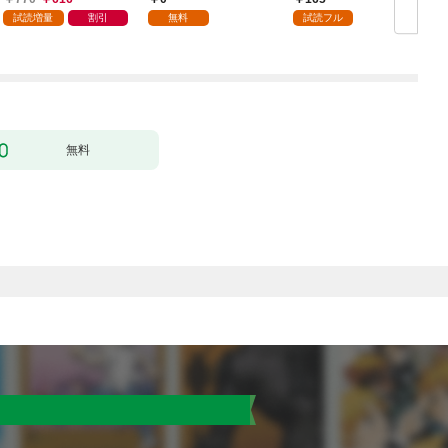
になりました。ところ
試読増量
割引
無料
試読フル
で殿下の愛が重い 1巻
無料