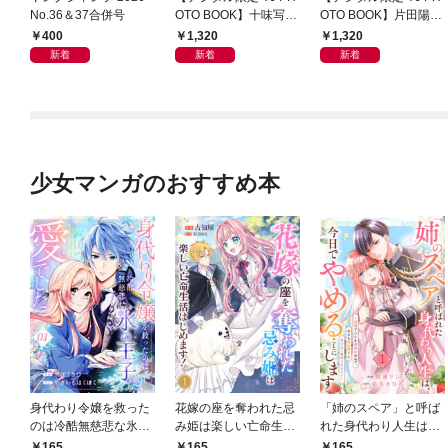
No.36＆37合併号
OTO BOOK】十味写真
OTO BOOK】片田陽依
集「続・『ぽみ』！？
写真集「羽色日和」
400
1,320
1,320
どこでもトレイン・ベ
新着
新着
新着
トナム篇」
少女マンガのおすすめ本
身代わり令嬢を救った
花嫁の座を奪われた忌
「姉のスペア」と呼ば
のは冷酷無慈悲な氷の
み姫は楽しい亡命生活
れた身代わり人生は、
王子の愛でした１
はじめます！１
今日でやめることにし
165
165
165