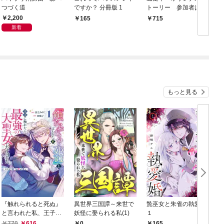
つづく道
ですか？ 分冊版 1
トーリー 参加者は小
学生！？ 渋谷の街を
2,200
165
715
逃げまくれ！
新着
もっと見る
『触れられると死ぬ』
異世界三国譚～来世で
贄巫女と朱雀の執愛婚
と言われた私、王子に
妖怪に娶られる私(1)
１
触れたら最強の大聖女
770
616
0
165