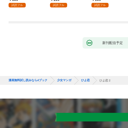
ます～辺境で自由を満
試読フル
試読フル
試読フル
喫中なので、今さら真
の聖女と言われても知
りません！～１
新刊配信予定
漫画無料試し読みならdブック
少女マンガ
ひよ恋
ひよ恋 2