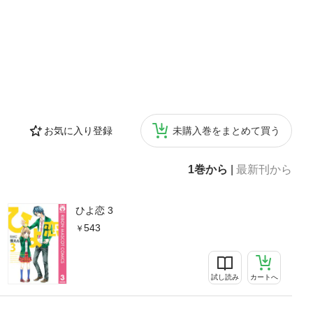
お気に入り登録
未購入巻をまとめて買う
1巻から
|
最新刊から
ひよ恋 3
543
試し読み
カートへ