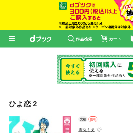
作品検索
カート
ひよ恋 2
完結
割引
雪丸もえ