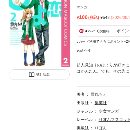
マンガ
100
(税込)
543
(2026/08
ポイン
0
pt
獲得
dカード利用でさらにポイント+2
返品不可
超人見知りのひよりが好きに
はかんたん。でも、その先に
試し読み
けまんが みったんの放課後
著者
雪丸もえ
出版社
集英社
ジャンル
少女マンガ
レーベル
りぼんマスコットコ
掲載誌
りぼん