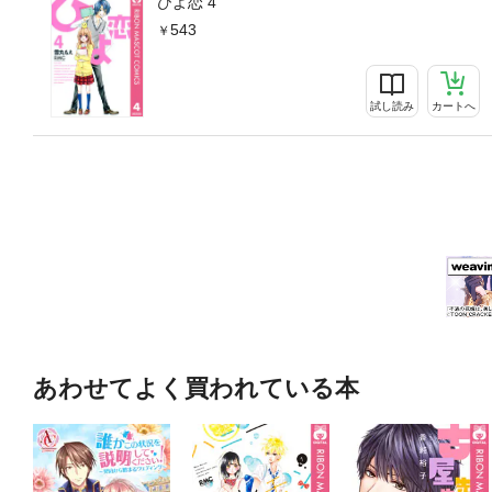
ひよ恋 4
543
試し読み
カートへ
あわせてよく買われている本