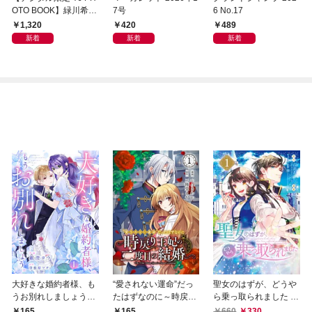
OTO BOOK】緑川希星
7号
6 No.17
写真集「きらら、キラ
1,320
420
489
リ」
新着
新着
新着
大好きな婚約者様、も
“愛されない運命”だっ
聖女のはずが、どうや
うお別れしましょう。
たはずなのに～時戻り
ら乗っ取られました 1
１
王妃の二度目の結婚～
巻
165
165
660
330