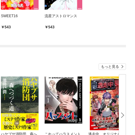
SWEET16
流星アストロマンス
543
543
もっと見る
ハヤブサ消防団 森へ
これってハラスメント
逃走中 オリジナルス