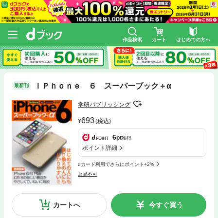
作品検索
カート
はじめての方へ
ｉＰｈｏｎｅ ６ スーパーブック＋α
最新刊
学研パブリッシング
693
(税込)
6
pt
獲得
ポイント詳細
dカード利用でさらにポイント+2%
返品不可
カートへ
今すぐ買う