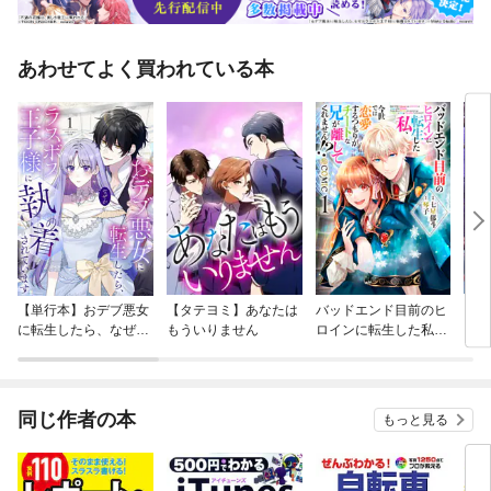
あわせてよく買われている本
【単行本】おデブ悪女
【タテヨミ】あなたは
バッドエンド目前のヒ
【タ
に転生したら、なぜか
もういりません
ロインに転生した私、
リ〜
ラスボス王子様に執着
今世では恋愛するつも
されています
りがチートな兄が離し
てくれません！？@C
OMIC
同じ作者の本
もっと見る