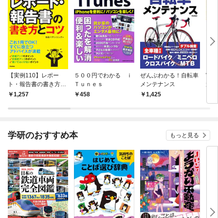
【実例110】レポー
５００円でわかる ｉ
ぜんぶわかる！自転車
Win
ト・報告書の書き方と
Ｔｕｎｅｓ
メンテナンス
適 
コツ そのまま使え
アル
1,257
458
1,425
1,
る！スラスラ書ける！
学研のおすすめ本
もっと見る