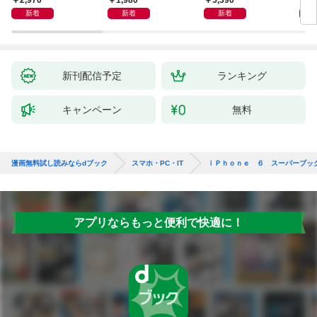
2,970
1,980
5,390
2,
新着
新着
新着
新刊配信予定
ランキング
キャンペーン
無料
漫画無料試し読みならdブック
スマホ・PC・IT
ｉＰｈｏｎｅ ６ スーパーブッ
アプリならもっと便利で快適に！