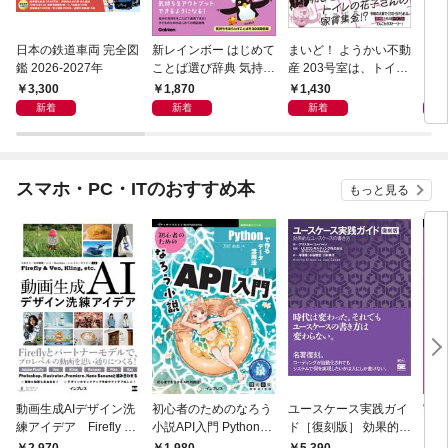
日本の鉄道車両 完全図
新レインボー はじめて
まいど！ ようかい不動
えさ
鑑 2026-2027年
ことば選び辞典 気持ち
産 203号室は、トイレ
のことば
の花子さんの部屋？
3,300
1,870
1,430
1,
新着
新着
新着
スマホ・PC・ITのおすすめ本
もっと見る
動画生成AIデザイン洗
初心者のためのなろう
ユースケース実践ガイ
実践E
練アイデア Firefly &
小説API入門 Pythonで
ド［復刻版］ 効果的な
カル
Veo， Kling， etc.
作るデータ活用法
ユースケースの書き方
生成