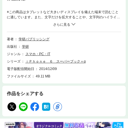
※この商品はタブレットなど大きいディスプレイを備えた端末で読むこと
に適しています。また、文字だけを拡大することや、文字列のハイライ
ト、検索、辞書の参照、引用などの機能が使用できません。４．７インチ
の６。５．５インチの６プラスと表示エリアが大幅に拡大されたニューｉ
Ｐｈｏｎｅ６。新規派にとっても買換派にとっても魅力倍増。本誌は直感
だけではわからないｉＰｈｏｎｅの便利な機能などを豊富な画面を使って
著者
学研パブリッシング
紹介。お手頃感のある取扱説明書。
出版社
学研
ジャンル
スマホ・PC・IT
シリーズ
ｉＰｈｏｎｅ ６ スーパーブック＋α
電子版配信開始日
2014/12/09
ファイルサイズ
49.11 MB
作品をシェアする