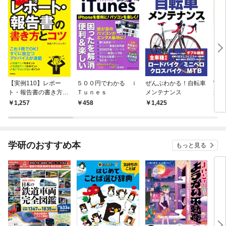
【実例110】レポー
５００円でわかる ｉ
ぜんぶわかる！自転車
Win
ト・報告書の書き方と
Ｔｕｎｅｓ
メンテナンス
適 
コツ そのまま使え
アル
1,257
458
1,425
1,
る！スラスラ書ける！
学研のおすすめ本
もっと見る