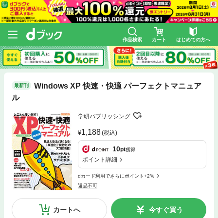
作品検索
カート
はじめての方へ
Windows XP 快速・快適 パーフェクトマニュア
最新刊
ル
学研パブリッシング
1,188
(税込)
10
pt
獲得
ポイント詳細
dカード利用でさらにポイント+2%
返品不可
カートへ
今すぐ買う