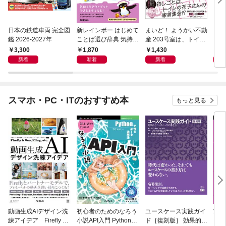
日本の鉄道車両 完全図
新レインボー はじめて
まいど！ ようかい不動
えさ
鑑 2026-2027年
ことば選び辞典 気持ち
産 203号室は、トイレ
のことば
の花子さんの部屋？
3,300
1,870
1,430
1,
新着
新着
新着
スマホ・PC・ITのおすすめ本
もっと見る
動画生成AIデザイン洗
初心者のためのなろう
ユースケース実践ガイ
実践E
練アイデア Firefly &
小説API入門 Pythonで
ド［復刻版］ 効果的な
カル