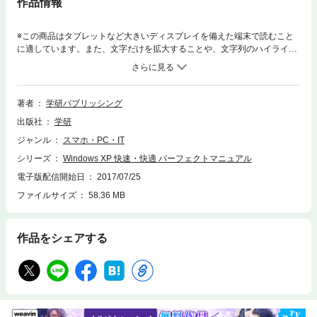
作品情報
※この商品はタブレットなど大きいディスプレイを備えた端末で読むこと
に適しています。また、文字だけを拡大することや、文字列のハイライ
ト、検索、辞書の参照、引用などの機能が使用できません。重くて、遅く
なってしまった“Windows XP”本来の能力を十二分に発揮させるべく、
数々の秘技をQ＆Aスタイルで紹介する1冊。巻頭特集は【快速＆快適にす
る処方箋／デスクトップ改造術】。クラウド時代にXPを元気に、有効に利
著者
学研パブリッシング
用するテクも掲載。
出版社
学研
ジャンル
スマホ・PC・IT
シリーズ
Windows XP 快速・快適 パーフェクトマニュアル
電子版配信開始日
2017/07/25
ファイルサイズ
58.36 MB
作品をシェアする