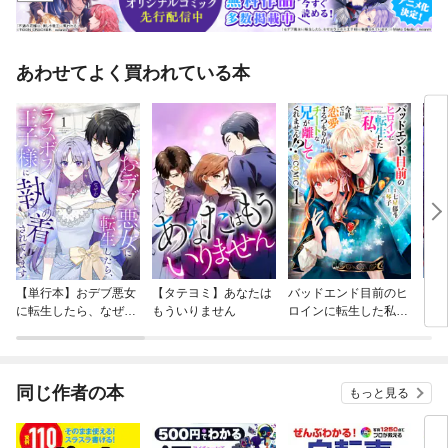
あわせてよく買われている本
【単行本】おデブ悪女
【タテヨミ】あなたは
バッドエンド目前のヒ
【タ
に転生したら、なぜか
もういりません
ロインに転生した私、
リ〜
ラスボス王子様に執着
今世では恋愛するつも
されています
りがチートな兄が離し
てくれません！？@C
OMIC
同じ作者の本
もっと見る