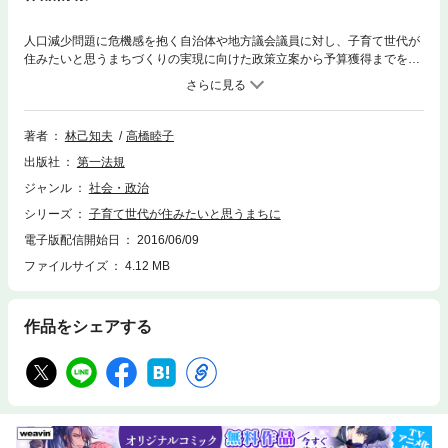
人口減少問題に危機感を抱く自治体や地方議会議員に対し、子育て世代が
住みたいと思うまちづくりの実現に向けた政策立案から予算獲得までを詳
しく解説。
著者
林己知夫
高橋睦子
出版社
第一法規
ジャンル
社会・政治
シリーズ
子育て世代が住みたいと思うまちに
電子版配信開始日
2016/06/09
ファイルサイズ
4.12 MB
作品をシェアする