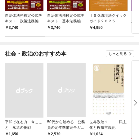
自治体法務検定公式テ
自治体法務検定公式テ
ＩＳＯ環境法クイック
こん
キスト 政策法務編
キスト 基本法務編
ガイド２０２５
かな
２０２５年度検定対応
２０２５年度検定対応
ト投
3,740
3,740
4,950
3,
メソ
社会・政治のおすすめ本
もっと見る
平和で在る力 今ここ
50代から始める 公務
世界政治１ ――民主
「力
と 永遠の挑戦
員の定年準備完全ガイ
化と権威主義化
く 
ド
1,
￥1,650
￥2,530
1,034