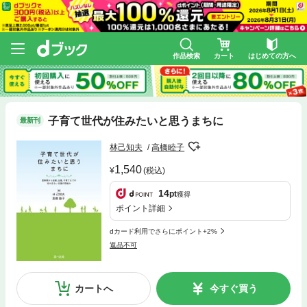
作品検索
カート
はじめての方へ
子育て世代が住みたいと思うまちに
最新刊
林己知夫
高橋睦子
1,540
(税込)
14
pt
獲得
ポイント詳細
dカード利用でさらにポイント+2%
返品不可
カートへ
今すぐ買う