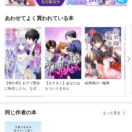
あわせてよく買われている本
【単行本】おデブ悪女
【タテヨミ】あなたは
結界師の一輪華
バッ
に転生したら、なぜか
もういりません
ロイ
ラスボス王子様に執着
今世
されています
りが
てく
OMI
同じ作者の本
もっと見る