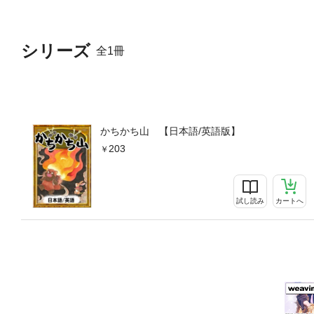
シリーズ
全1冊
かちかち山 【日本語/英語版】
203
試し読み
カートへ