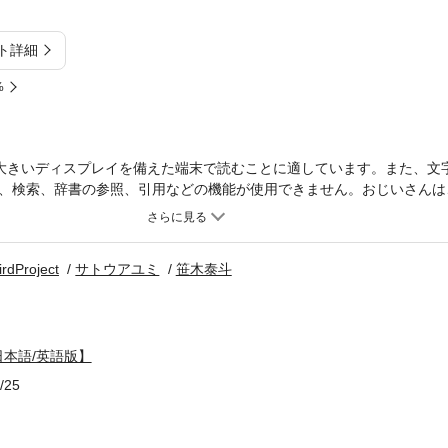
ト詳細
%
大きいディスプレイを備えた端末で読むことに適しています。また、文
、検索、辞書の参照、引用などの機能が使用できません。おじいさんは
した。そこである日おじいさんは、タヌキを捕まえるために、いつもタ
おいたのです・・【きいろいとり文庫 第111作品目】
irdProject
サトウアユミ
笹木泰斗
本語/英語版】
/25