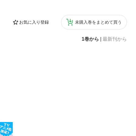
お気に入り登録
未購入巻をまとめて買う
1巻から
|
最新刊から