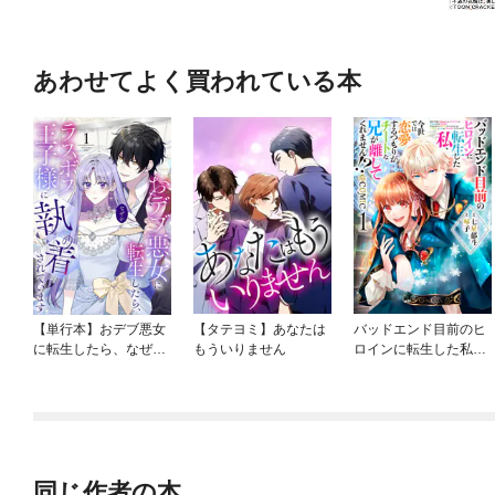
あわせてよく買われている本
【単行本】おデブ悪女
【タテヨミ】あなたは
バッドエンド目前のヒ
に転生したら、なぜか
もういりません
ロインに転生した私、
ラスボス王子様に執着
今世では恋愛するつも
されています
りがチートな兄が離し
てくれません！？@C
OMIC
同じ作者の本