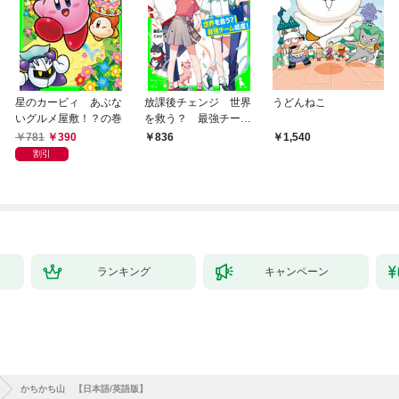
星のカービィ あぶな
放課後チェンジ 世界
うどんねこ
いグルメ屋敷！？の巻
を救う？ 最強チーム
結成！
781
390
836
1,540
割引
ランキング
キャンペーン
かちかち山 【日本語/英語版】