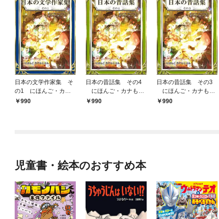
日本の文学作家集 そ
日本の昔話集 その4
日本の昔話集 その3
の1 にほんご・カナ
にほんご・カナもじ
にほんご・カナもじ
もじぶん
ぶん
ぶん
990
990
990
児童書・絵本のおすすめ本