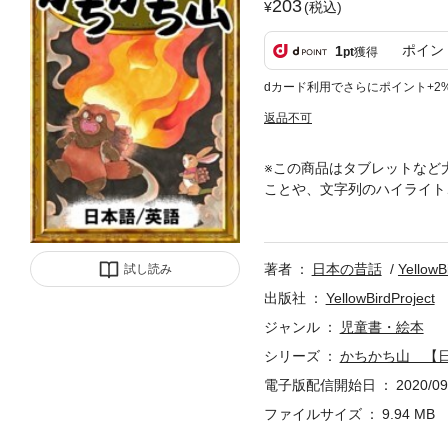
203
(税込)
ポイン
1
pt
獲得
dカード利用でさらにポイント+2
返品不可
※この商品はタブレットなど
ことや、文字列のハイライト
キにほとほと困り果てていま
株の上に、トリモチを塗って
著者
日本の昔話
YellowB
試し読み
出版社
YellowBirdProject
ジャンル
児童書・絵本
シリーズ
かちかち山 【日
電子版配信開始日
2020/09
ファイルサイズ
9.94 MB