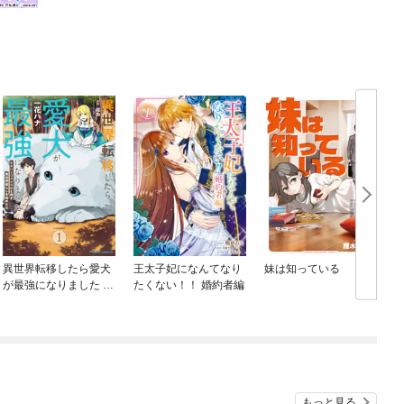
異世界転移したら愛犬
王太子妃になんてなり
妹は知っている
が最強になりました ～
たくない！！ 婚約者編
シルバーフェンリルと
俺が異世界暮らしを始
めたら～ THE COMIC
もっと見る