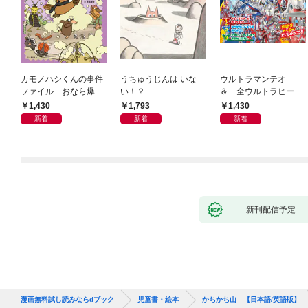
カモノハシくんの事件
うちゅうじんは いな
ウルトラマンテオ
ファイル おなら爆
い！？
＆ 全ウルトラヒーロ
弾！ 危機イッパツ編
ー大集合 あそべるず
1,430
1,793
1,430
かん
新着
新着
新着
新刊配信予定
漫画無料試し読みならdブック
児童書・絵本
かちかち山 【日本語/英語版】