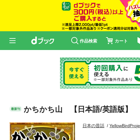
作品検索
カート
かちかち山 【日本語/英語版】
最新刊
日本の昔話
YellowBirdProje