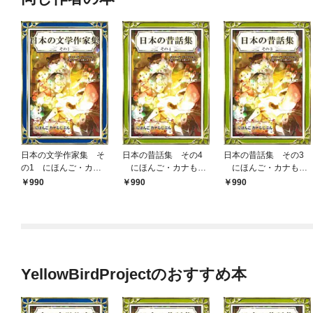
日本の文学作家集 そ
日本の昔話集 その4
日本の昔話集 その3
の1 にほんご・カナ
にほんご・カナもじ
にほんご・カナもじ
もじぶん
ぶん
ぶん
990
990
990
YellowBirdProjectのおすすめ本