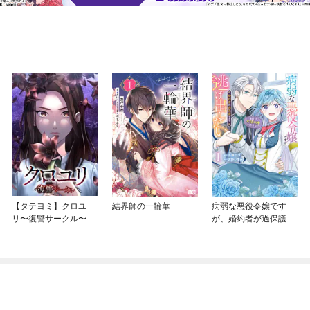
【タテヨミ】クロユ
結界師の一輪華
病弱な悪役令嬢です
リ〜復讐サークル〜
が、婚約者が過保護す
ぎて逃げ出したい(私た
ち犬猿の仲でしたよ
ね！？)