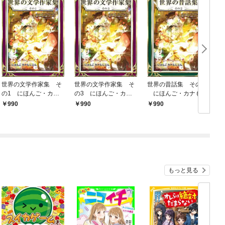
世界の文学作家集 そ
世界の文学作家集 そ
世界の昔話集 その2
の1 にほんご・カナ
の3 にほんご・カナ
にほんご・カナもじ
もじぶん
もじぶん
ぶん
990
990
990
もっと見る