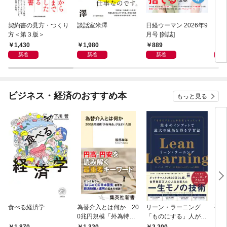
契約書の見方・つくり
談話室米澤
日経ウーマン 2026年9
日経
方＜第３版＞
月号 [雑誌]
ト！
【表
1,430
1,980
889
8
新着
新着
新着
ビジネス・経済のおすすめ本
もっと見る
食べる経済学
為替介入とは何か 20
リーン・ラーニング
研究
0兆円規模「外為特
「ものにする」人が自
会」が生まれた謎
然とやっている 最小の