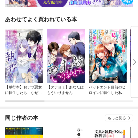
あわせてよく買われている本
【単行本】おデブ悪女
【タテヨミ】あなたは
バッドエンド目前のヒ
【タ
に転生したら、なぜか
もういりません
ロインに転生した私、
リ〜
ラスボス王子様に執着
今世では恋愛するつも
されています
りがチートな兄が離し
てくれません！？@C
OMIC
同じ作者の本
もっと見る