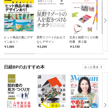
ヒット商品の裏にデザ
星野リゾートのおもて
文具と雑貨づくりの教
MAZ
インあり！
なしデザイン
科書 第２版
1,980
2,200
3,740
2,
日経BPのおすすめ本
もっと見る