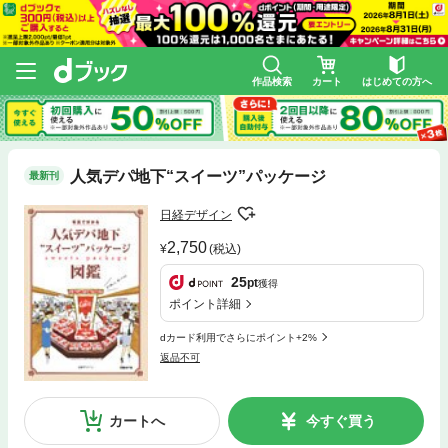
作品検索
カート
はじめての方へ
人気デパ地下“スイーツ”パッケージ
最新刊
日経デザイン
2,750
(税込)
25
pt
獲得
ポイント詳細
dカード利用でさらにポイント+2%
返品不可
カートへ
今すぐ買う