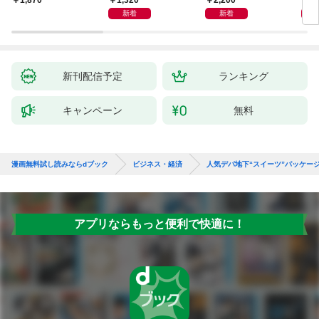
1,320
2,200
5,
1,870
インプットで最大の成
新着
新着
果を得る学習法
新刊配信予定
ランキング
キャンペーン
無料
漫画無料試し読みならdブック
ビジネス・経済
人気デパ地下“スイーツ”パッケー
アプリならもっと便利で快適に！