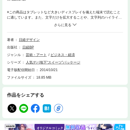
※この商品はタブレットなど大きいディスプレイを備えた端末で読むこと
に適しています。また、文字だけを拡大することや、文字列のハイライ
ト、検索、辞書の参照、引用などの機能が使用できません。デパ地下を始
めとする人気ショッピングセンターで販売される菓子のパッケージは、目
にするものがすべて楽しく美しく、そして華やかです。一見華麗なデパ地
下などのスイーツ売り場ですが、その裏では厳しい販売競争が繰り広げら
著者
日経デザイン
れています。こうした売り場で長く生き残っているのは、そんな競争をく
出版社
日経BP
ぐり抜けたパッケージばかり。本書は2年間にわたって、20以上の百貨店
や人気施設の売り場を徹底調査。現場に足を運びそこで売れているパッケ
ジャンル
芸術・アート
ビジネス・経済
ージは何かを働くスタッフに直接取材し、販売の現場の最前線で目を引く
シリーズ
人気デパ地下“スイーツ”パッケージ
パッケージを買い集めました。100を超えるパッケージ事例は、愛される
工夫と知恵の宝庫です。パッケージの企画開発やデザインの参考資料とし
電子版配信開始日
2014/10/21
て、是非お役立てください。
ファイルサイズ
18.85 MB
作品をシェアする