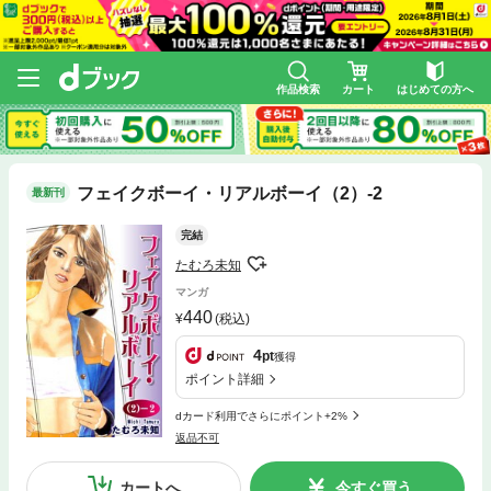
作品検索
カート
はじめての方へ
フェイクボーイ・リアルボーイ（2）-2
最新刊
完結
たむろ未知
マンガ
440
(税込)
4
pt
獲得
ポイント詳細
dカード利用でさらにポイント+2%
返品不可
カートへ
今すぐ買う