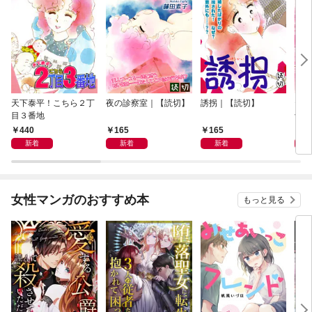
天下泰平！こちら２丁
夜の診察室｜【読切】
誘拐｜【読切】
テレ
目３番地
切】
440
165
165
1
新着
新着
新着
女性マンガのおすすめ本
もっと見る