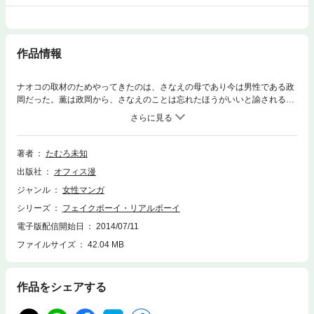
作品情報
ナオコの取材のためやってきたのは、さなえの母であり今は男性である政
岡だった。薫は政岡から、さなえのことは忘れたほうがいいと諭される。
納得のいかない薫は家を飛び出していた。薫が行き着いた先には、薫の天
使…さなえがいた。薫は男として、決断を下す……。一方、薫の治療は順
調に進み、性転換手術のGOサインが出た。待ちに待った最終段階ではあ
ったが、薫には解決しなければならない大きな問題があった。それは両親
著者
たむろ未知
に手術の同意を得る事。ナオコと共に実家へと向かった薫は…。いよいよ
出版社
オフィス漫
完結、たむろ未知先生の衝撃作！！ 感動のクライマックス第２巻／後
編！！
ジャンル
女性マンガ
シリーズ
フェイクボーイ・リアルボーイ
電子版配信開始日
2014/07/11
ファイルサイズ
42.04 MB
作品をシェアする