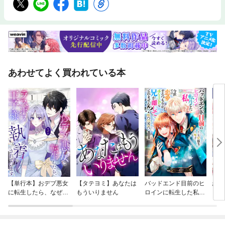
あわせてよく買われている本
【単行本】おデブ悪女
【タテヨミ】あなたは
バッドエンド目前のヒ
結界
に転生したら、なぜか
もういりません
ロインに転生した私、
ラスボス王子様に執着
今世では恋愛するつも
されています
りがチートな兄が離し
てくれません！？@C