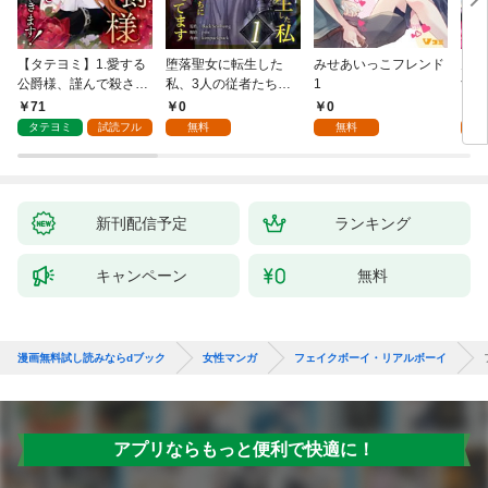
【タテヨミ】1.愛する
堕落聖女に転生した
みせあいっこフレンド
火の
公爵様、謹んで殺させ
私、3人の従者たちに
1
すが
ていただきます！
抱かれて困ってます 第
嫁と
71
0
0
2
1話
ます
タテヨミ
試読フル
無料
無料
試
新刊配信予定
ランキング
キャンペーン
無料
漫画無料試し読みならdブック
女性マンガ
フェイクボーイ・リアルボーイ
アプリならもっと便利で快適に！