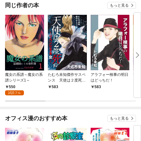
OMIC
同じ作者の本
もっと見る
魔女の系譜～魔女の系
たむろ未知傑作サスペ
アラフォー検事の明日
女の
譜シリーズ1～
ンス 天使は２度死ぬ
はどっちだ！
ｌ．
～リベンジする女～
つ男
550
583
583
6
試読フル
オフィス漫のおすすめ本
もっと見る