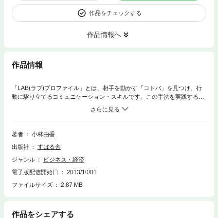
作品をチェックする
作品情報へ
作品情報
「LAB(ラブ)プロファイル」とは、相手を動かす「コトバ」を見つけ、行
動に駆り立てるコミュニケーション・スキルです。この手法を実践する
と、ビジネスシーンが一変します。一例を挙げると……。・ひと言ふた言
のやり取りで、部下が「わかりました」と動き出す・ セールス場面で、あ
っという間にお客様に受け入れられる・ すぐにダメ出しする上司の反応が
見違える実際には、いくつかの質問と観察のポイントがあり、相手の話す
著者
小林由香
言葉や態度から、認識パターンを読み取ります。これにより、心に響く
出版社
すばる舎
「刺さるコトバ」が 手に取るようにわかるのです。相手をその気にさせ行
動に駆り立てる場面上司への説得、部下指導、商談シーンで大いに威力を
ジャンル
ビジネス・経済
発揮する技法です。ぜひ、あなたの仕事にお役立てください。
電子版配信開始日
2013/10/01
ファイルサイズ
2.87 MB
作品をシェアする