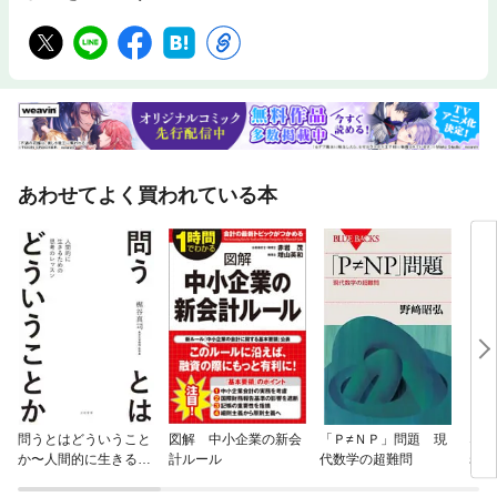
あわせてよく買われている本
問うとはどういうこと
図解 中小企業の新会
「Ｐ≠ＮＰ」問題 現
なぜ
か〜人間的に生きるた
計ルール
代数学の超難問
岩に
めの思考のレッスン