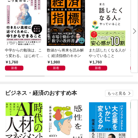
中学からの勉強は、こ
数値から将来を読み解
また話したくなる人が
83
う変わる。 はじめての
く 経済指標のキホン
やっていること
事
自学自習のキホン
1,760
1,980
1,760
1,
新着
新着
新着
ビジネス・経済のおすすめ本
もっと見る