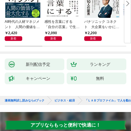
AI時代の人材マネジメ
感性を言葉にする
パナソニック コネク
「使
ント 人間の価値を最
「自分の言葉」で生き
ト 大企業をいかに変
ステ
大化する条件
るための教科書
えるか
成功
2,420
2,090
2,200
5
新着
新着
新着
新刊配信予定
ランキング
キャンペーン
無料
漫画無料試し読みならdブック
ビジネス・経済
「ＬＡＢプロファイル」で人を動
アプリならもっと便利で快適に！