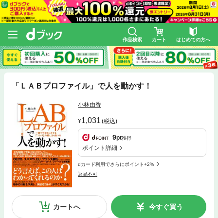
作品検索
カート
はじめての方へ
「ＬＡＢプロファイル」で人を動かす！
小林由香
1,031
(税込)
9
pt
獲得
ポイント詳細
dカード利用でさらにポイント+2%
返品不可
カートへ
今すぐ買う