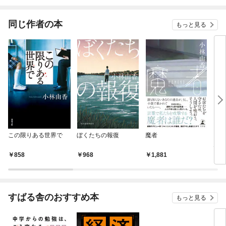
同じ作者の本
もっと見る
この限りある世界で
ぼくたちの報復
魔者
まだ
ん
858
968
1,881
8
すばる舎のおすすめ本
もっと見る