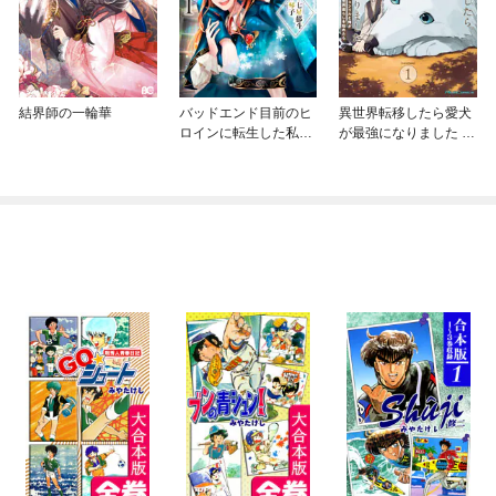
結界師の一輪華
バッドエンド目前のヒ
異世界転移したら愛犬
ロインに転生した私、
が最強になりました ～
今世では恋愛するつも
シルバーフェンリルと
りがチートな兄が離し
俺が異世界暮らしを始
てくれません！？@C
めたら～ THE COMIC
OMIC