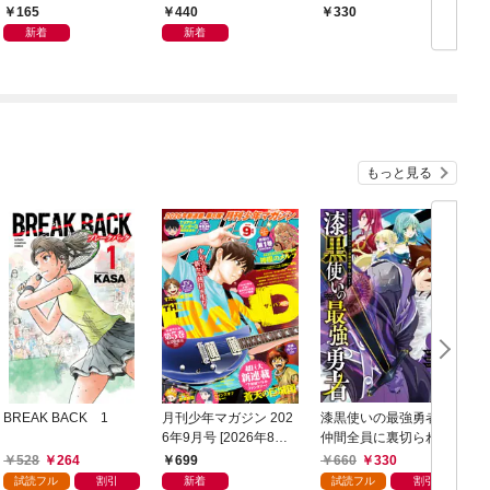
165
440
330
新着
新着
もっと見る
BREAK BACK 1
月刊少年マガジン 202
漆黒使いの最強勇者
6年9月号 [2026年8月6
仲間全員に裏切られた
日発売]
ので最強の魔物と組み
528
264
699
660
330
ます 1巻
試読フル
割引
新着
試読フル
割引