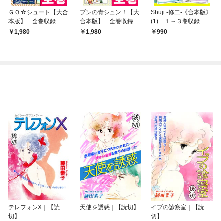
ＧＯ☆シュート【大合
ブンの青シュン！【大
Shuji -修二-《合本版》
本版】 全巻収録
合本版】 全巻収録
(1) １～３巻収録
1,980
1,980
990
テレフォンX｜【読
天使を誘惑｜【読切】
イブの診察室｜【読
切】
切】