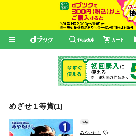
作品検索
カート
めざせ１等賞(1)
完結
みやたけし