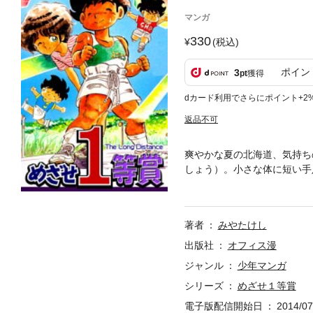
マンガ
330
(税込)
ポイン
3
pt
獲得
dカード利用でさらにポイント+2
返品不可
爽やかな夏の北海道、気持
しょう）。小さな体に短い手
ンで全力を出し切るという決
大切な者たちが遠くへ行って
ッケンを持たない彼には妨
著者
みやたけし
涙が止まらない青春マラソン
出版社
オフィス漫
ジャンル
少年マンガ
シリーズ
めざせ１等賞
電子版配信開始日
2014/07