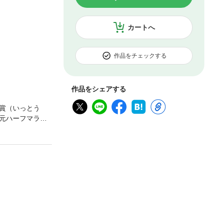
カートへ
作品をチェックする
作品をシェアする
等賞（いっとう
元ハーフマラソ
輩ランナー……
る賞。だが、ゼ
ができるの！？