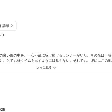
ト詳細
%
ちの良い風の中を、一心不乱に駆け抜けるランナーがいた。その名は一
足、とても好タイムを出すようには見えない。それでも、彼にはこの地
意があった。病気の父親、片思いしている女の子、そして憧れている先
しまうかもしれないのだ。悲しみを振り払うようにシューズに力を込め
害と非難が押し寄せる。自分の名前通りの「１等賞」を、勝ちとること
コミック、シリーズ第１巻（全16巻）！！
/25