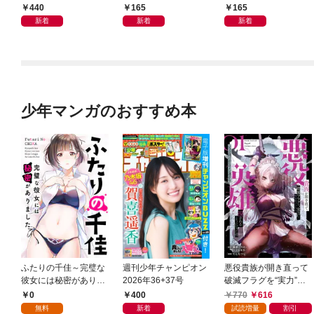
440
165
165
新着
新着
新着
少年マンガのおすすめ本
ふたりの千佳～完璧な
週刊少年チャンピオン
悪役貴族が開き直って
彼女には秘密がありま
2026年36+37号
破滅フラグを“実力”で
した(1)
叩き折っていたら、い
0
400
770
616
つの間にかヒロイン達
無料
新着
試読増量
割引