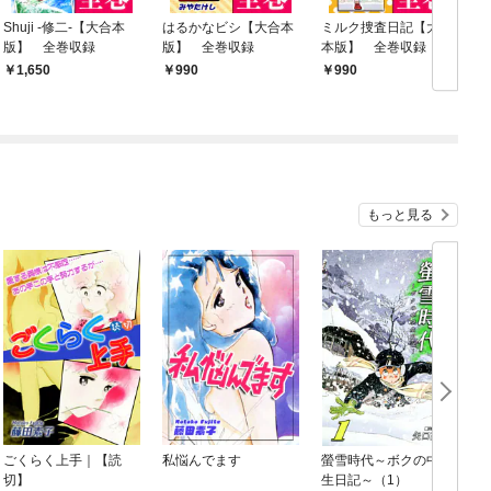
Shuji -修二-【大合本
はるかなビシ【大合本
ミルク捜査日記【大合
版】 全巻収録
版】 全巻収録
本版】 全巻収録
1,650
990
990
もっと見る
ごくらく上手｜【読
私悩んでます
螢雪時代～ボクの中学
切】
生日記～（1）