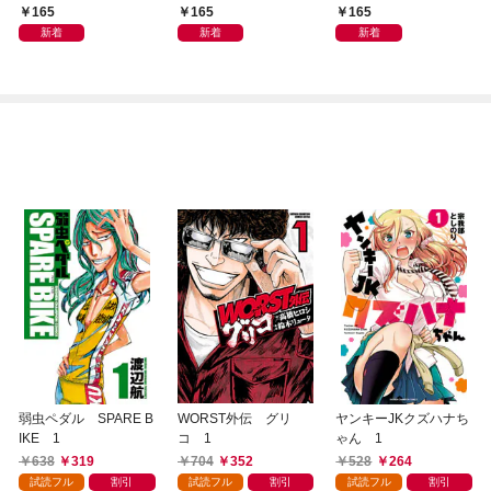
165
165
165
新着
新着
新着
弱虫ペダル SPARE B
WORST外伝 グリ
ヤンキーJKクズハナち
IKE 1
コ 1
ゃん 1
638
319
704
352
528
264
試読フル
割引
試読フル
割引
試読フル
割引