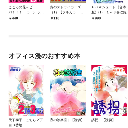
こころの花～ビ
炎のストライカーズ
ＧＯ☆シュート《合本
バ！！！！ ラ･ラ･ラ･
（1）【フルカラー：
版》(1) １～３巻収録
わしらのビューティホ
第1話／第2話】
440
110
990
ーライフ～（1）
オフィス漫のおすすめ本
天下泰平！こちら２丁
夜の診察室｜【読切】
誘拐｜【読切】
目３番地