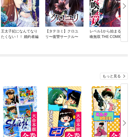
王太子妃になんてなり
【タテヨミ】クロユ
レベル1から始まる召
たくない！！ 婚約者編
リ〜復讐サークル〜
喚無双 THE COMIC
もっと見る