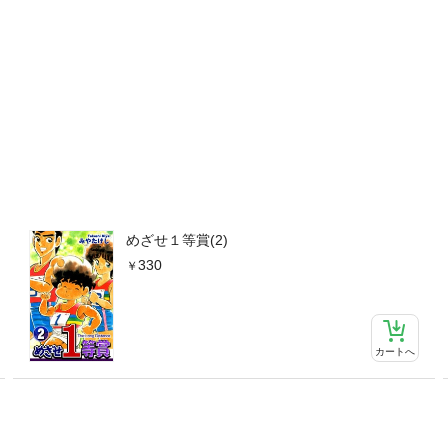
めざせ１等賞(2)
330
カートへ