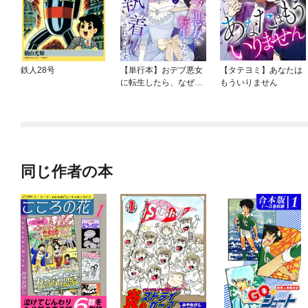
鉄人28号
【単行本】おデブ悪女
【タテヨミ】あなたは
に転生したら、なぜか
もういりません
ラスボス王子様に執着
されています
同じ作者の本