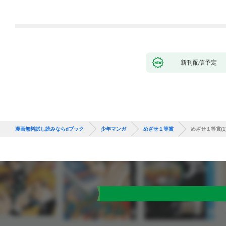
から英雄視されるよう
になった件（コミッ
ク） 1巻
新刊配信予定
漫画無料試し読みならdブック
少年マンガ
めざせ１等賞
めざせ１等賞(1