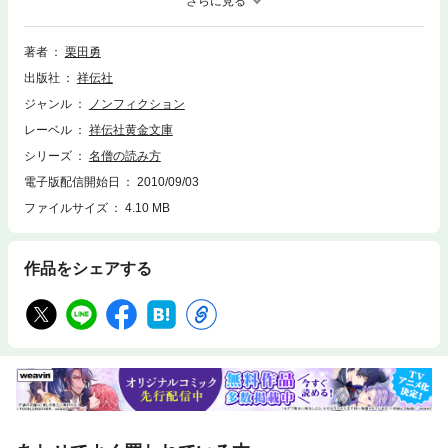
方』に続くシリーズ第２弾！
著者
栗田勇
出版社
祥伝社
ジャンル
ノンフィクション
レーベル
祥伝社黄金文庫
シリーズ
名僧の読み方
電子版配信開始日
2010/09/03
ファイルサイズ
4.10 MB
作品をシェアする