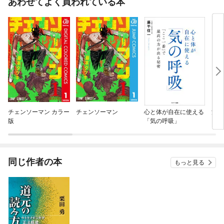
あわせてよく買われている本
チェンソーマン カラー
チェンソーマン
心と体が自在に使える
渋滞
版
「気の呼吸」
同じ作者の本
もっと見る