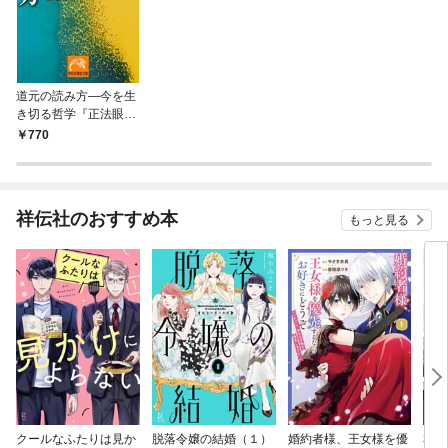
道元の読み方—今を生
き切る哲学『正法眼
蔵』
770
祥伝社のおすすめ本
もっと見る
クールなふたりは見か
脱落令嬢の結婚（１）
婚約者様、王女様を優
私、