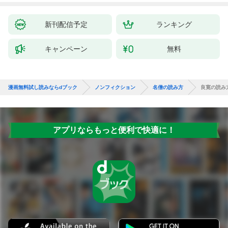
新刊配信予定
ランキング
キャンペーン
無料
漫画無料試し読みならdブック
ノンフィクション
名僧の読み方
良寛の読み
アプリならもっと便利で快適に！