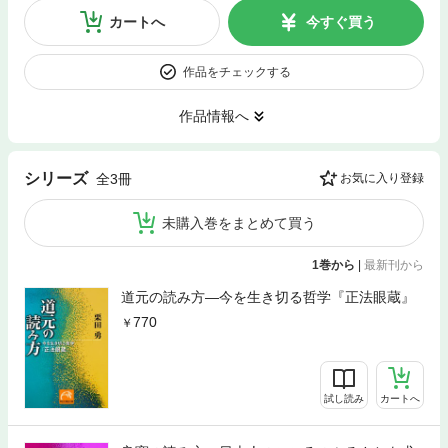
カートへ
今すぐ買う
作品をチェックする
作品情報へ
シリーズ
全3冊
お気に入り登録
未購入巻をまとめて買う
1巻から
|
最新刊から
道元の読み方—今を生き切る哲学『正法眼蔵』
770
試し読み
カートへ