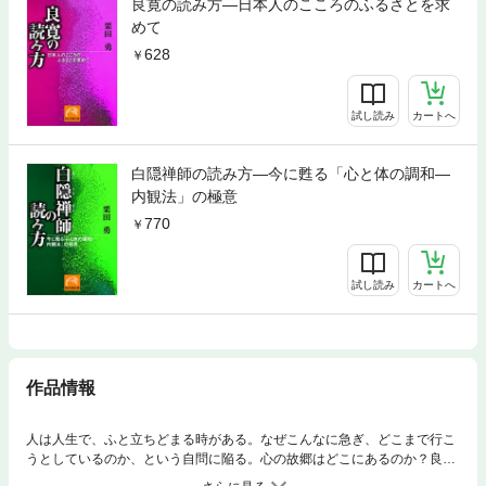
良寛の読み方—日本人のこころのふるさとを求
めて
628
試し読み
カートへ
白隠禅師の読み方—今に甦る「心と体の調和—
内観法」の極意
770
試し読み
カートへ
作品情報
人は人生で、ふと立ちどまる時がある。なぜこんなに急ぎ、どこまで行こ
うとしているのか、という自問に陥る。心の故郷はどこにあるのか？良寛
の深い生き方こそ日本人の心のふるさとと言えよう——。『道元の読み