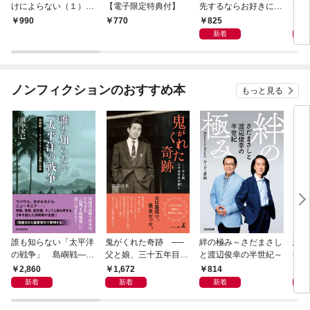
けによらない（１）
【電子限定特典付】
先するならお好きにど
で〜
【電子限定特典付】
うぞ（※ただし、私も
嬢？
825
1,
990
770
王子様を優先します
です
新着
が…）（１）【電子限
定特典付】
ノンフィクションのおすすめ本
もっと見る
誰も知らない「太平洋
鬼がくれた奇跡 ──
絆の極み～さだまさし
悲劇
の戦争」 島嶼戦――
父と娘、三十五年目の
と渡辺俊幸の半世紀～
子 
マッカーサーとの激闘
赦し
読み
2,860
1,672
814
1,
の真実
新着
新着
新着