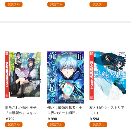
を頑張ります！ 1
試読フル
試読フル
試読フル
追放された転生王子、
俺だけ最強超越者～全
杖と剣のウィストリア
『自動製作』スキルで
世界のチート師匠に認
（１）
領地を爆速で開拓し最
められた～【単行本】
792
990
594
強の村を作ってしまう
（１）
試読フル
試読フル
試読フル
～最強クラフトスキル