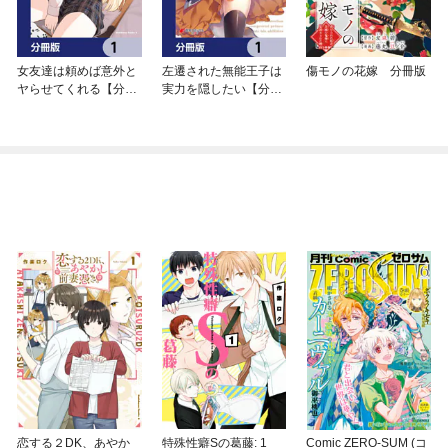
女友達は頼めば意外と
左遷された無能王子は
傷モノの花嫁 分冊版
ヤらせてくれる【分冊
実力を隠したい【分冊
版】
版】
恋する２DK、あやか
特殊性癖Sの葛藤: 1
Comic ZERO-SUM (コ