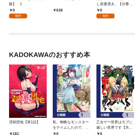
版】 1
し前妻憑き。【分冊
版】 1
0
0
638
無料
無料
KADOKAWAのおすすめ本
淫獄団地【第1話】
私、蜘蛛なモンスター
乙女ゲー世界はモブに
をテイムしたので、ス
厳しい世界です【共和
パイダーシルクで裁縫
国編】【分冊版】 1
0
0
181