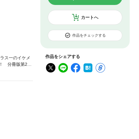
カートへ
作品をチェックする
作品をシェアする
クラス一のイケメ
！ 分冊版第22
さい。