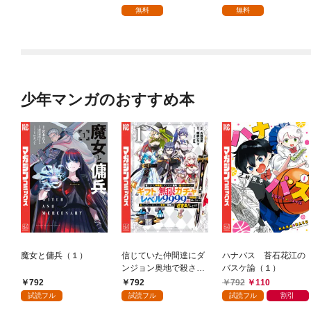
を頑張ります！【分冊
無料
無料
版】 1
少年マンガのおすすめ本
魔女と傭兵（１）
信じていた仲間達にダ
ハナバス 苔石花江の
ンジョン奥地で殺され
バスケ論（１）
かけたがギフト『無限
792
792
792
110
ガチャ』でレベル９９
試読フル
試読フル
試読フル
割引
９９の仲間達を手に入