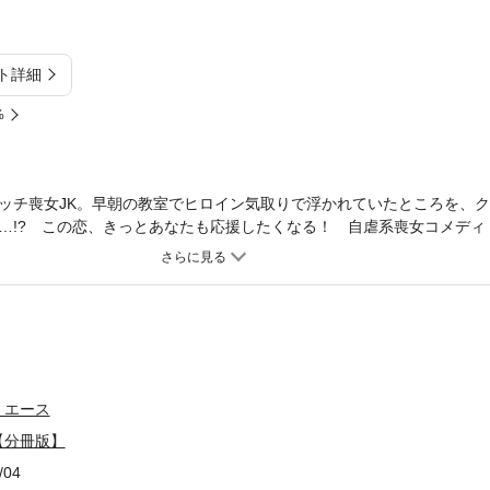
ト詳細
%
ッチ喪女JK。早朝の教室でヒロイン気取りで浮かれていたところを、
…!? この恋、きっとあなたも応援したくなる！ 自虐系喪女コメディ
したもので、本編内容は同一のものとなります。重複購入にご注意くだ
・エース
【分冊版】
/04