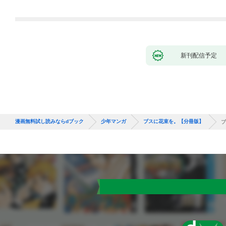
れて元パーティーメン
バーと世界に復讐＆
『ざまぁ！』します！
（１）
新刊配信予定
漫画無料試し読みならdブック
少年マンガ
ブスに花束を。【分冊版】
ブ