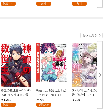
試読フル
無料
無料
もっと見る
神血の救世主～0.0000
転生したら第七王子だ
スパダリ王子様の狂い
0001％を引き当て最強
ったので、気ままに魔
愛【単話】（１）
へ～【電子書籍特典
術を極めます（１）
1,210
792
209
付】（１）
試読フル
試読フル