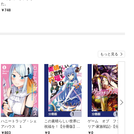
た。
748
もっと見る
ハニートラップ・シェ
この素晴らしい世界に
ゲーム オブ ファミ
アハウス １
祝福を！【分冊版】
リア-家族戦記-【分冊
イ
1
版】 1
803
0
0