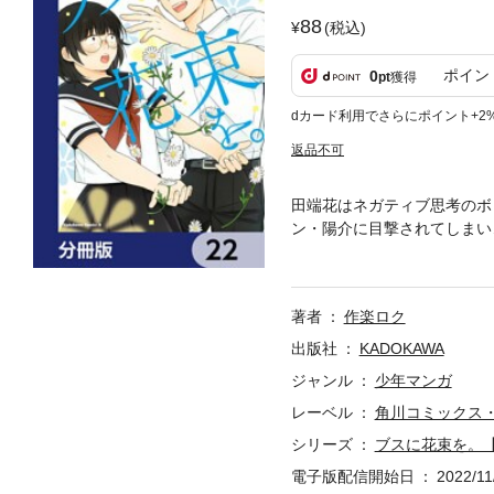
88
(税込)
ポイン
0
pt
獲得
dカード利用でさらにポイント+2
返品不可
田端花はネガティブ思考のボ
ン・陽介に目撃されてしまい
弾。※本作品は単行本を分割
著者
作楽ロク
出版社
KADOKAWA
ジャンル
少年マンガ
レーベル
角川コミックス
シリーズ
ブスに花束を。
電子版配信開始日
2022/11