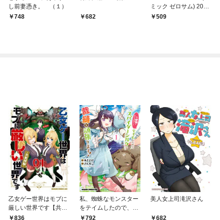
し前妻憑き。 （１）
ミック ゼロサム) 2017
年6月号[雑誌]
748
682
509
乙女ゲー世界はモブに
私、蜘蛛なモンスター
美人女上司滝沢さん
厳しい世界です【共和
をテイムしたので、ス
国編】 ０１
パイダーシルクで裁縫
836
792
682