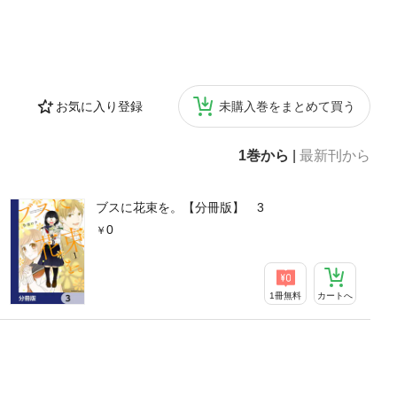
お気に入り登録
未購入巻をまとめて買う
1巻から
|
最新刊から
ブスに花束を。【分冊版】 3
0
1冊無料
カートへ