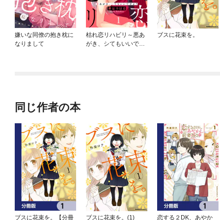
嫌いな同僚の抱き枕に
枯れ恋リハビリ～悪あ
ブスに花束を。
なりまして
がき、シてもいいです
か？
同じ作者の本
ブスに花束を。【分冊
ブスに花束を。(1)
恋する２DK、あやか