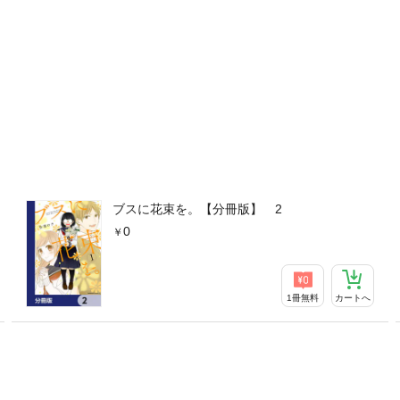
ブスに花束を。【分冊版】 2
0
1冊無料
カートへ