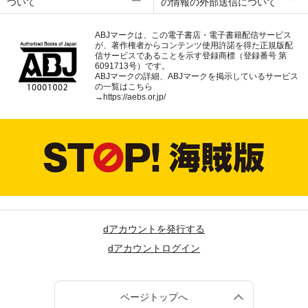
ついて
の情報の外部送信について
ABJマークは、この電子書店・電子書籍配信サービス
が、著作権者からコンテンツ使用許諾を得た正規版配
信サービスであることを示す登録商標（登録番号 第
6091713号）です。
ABJマークの詳細、ABJマークを掲示しているサービス
の一覧はこちら
→
https://aebs.or.jp/
dアカウントを発行する
dアカウントログイン
ページトップへ