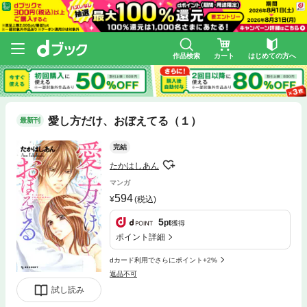
作品検索
カート
はじめての方へ
愛し方だけ、おぼえてる（１）
最新刊
完結
たかはしあん
マンガ
594
(税込)
5
pt
獲得
ポイント詳細
dカード利用でさらにポイント+2%
返品不可
試し読み