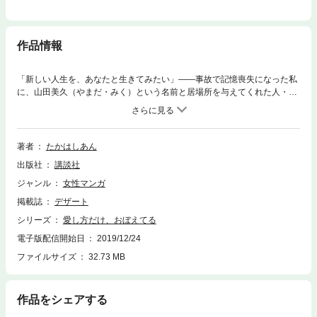
作品情報
「新しい人生を、あなたと生きてみたい」――事故で記憶喪失になった私
に、山田美久（やまだ・みく）という名前と居場所を与えてくれた人・怜
司（れいじ）。彼の優しさに徐々に惹かれていくけれど、英語が話せるこ
とや犬がこわいことなど、過去の自分の断片を知るたびに不安が募
り……。恋と新しい人生を手に入れた主人公を襲う、衝撃の過去とは！？
読み始めたら止まらないノンストップ・サスペンス・ラブストーリー！！
著者
たかはしあん
出版社
講談社
ジャンル
女性マンガ
掲載誌
デザート
シリーズ
愛し方だけ、おぼえてる
電子版配信開始日
2019/12/24
ファイルサイズ
32.73 MB
作品をシェアする