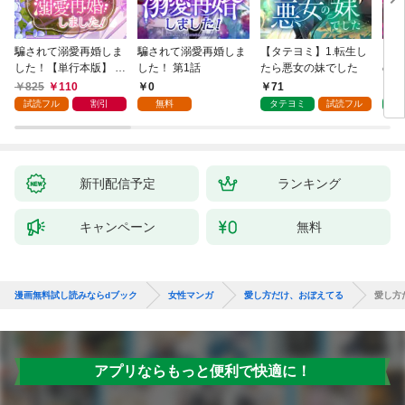
騙されて溺愛再婚しま
騙されて溺愛再婚しま
【タテヨミ】1.転生し
【タ
した！【単行本版】 1
した！ 第1話
たら悪女の妹でした
の私
巻
825
110
0
71
7
試読フル
割引
無料
タテヨミ
試読フル
タ
新刊配信予定
ランキング
キャンペーン
無料
漫画無料試し読みならdブック
女性マンガ
愛し方だけ、おぼえてる
愛し方
アプリならもっと便利で快適に！