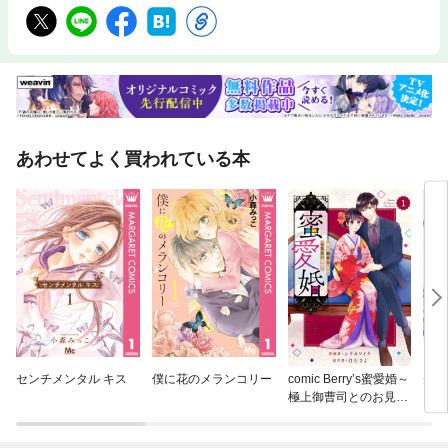
あわせてよく買われている本
センチメンタル キス
僕に花のメランコリー
comic Berry’s蜜愛婚～
先輩
極上御曹司とのお見合
き。
い事情～