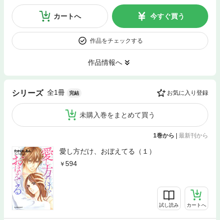
カートへ
今すぐ買う
作品をチェックする
作品情報へ
全1冊
シリーズ
お気に入り登録
完結
未購入巻をまとめて買う
1巻から
|
最新刊から
愛し方だけ、おぼえてる（１）
594
試し読み
カートへ