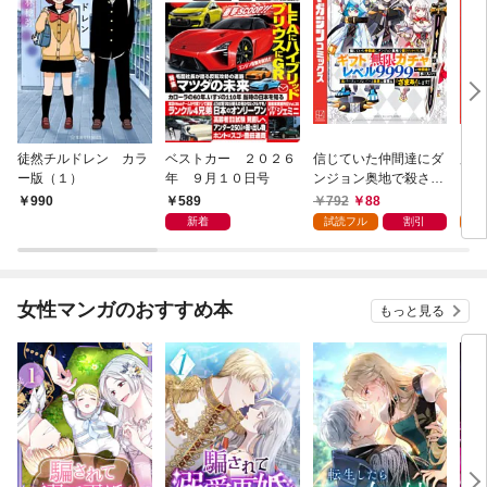
徒然チルドレン カラ
ベストカー ２０２６
信じていた仲間達にダ
魔女
ー版（１）
年 ９月１０日号
ンジョン奥地で殺され
かけたがギフト『無限
589
792
88
7
990
ガチャ』でレベル９９
新着
試読フル
割引
試
９９の仲間達を手に入
れて元パーティーメン
バーと世界に復讐＆
『ざまぁ！』します！
女性マンガのおすすめ本
もっと見る
（１）