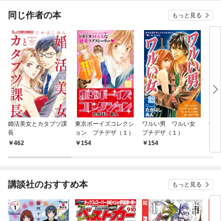
同じ作者の本
もっと見る
婚活美女とカタブツ課
東京ボーイズコレクシ
ワルい男 ワルい女
愛し
長
ョン プチデザ（１）
プチデザ（１）
る 
462
154
154
1
講談社のおすすめ本
もっと見る