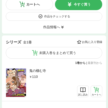
カートへ
今すぐ買う
作品をチェックする
作品情報へ
シリーズ
全1冊
お気に入り登録
未購入巻をまとめて買う
1巻から
|
最新刊から
鬼の棲む寺
110
試し読み
カートへ