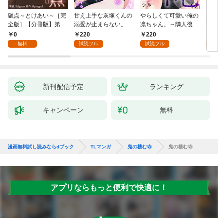
融点～とけあい～［完
甘え上手な灰塚くんの
やらしくて可愛い俺の
資産
全版］【分冊版】第1
溺愛が止まらない。純
凛ちゃん。～隣人後輩
装御
話
情で、健気で…絶倫！
くんのイキすぎた執着
イジ
0
220
220
1
(1)
にハメ堕とされる～(1)
感じ
無料
試読フル
試読フル
試
【電
き】
新刊配信予定
ランキング
キャンペーン
無料
漫画無料試し読みならdブック
TLマンガ
鬼の棲む寺
鬼の棲む寺
アプリならもっと便利で快適に！