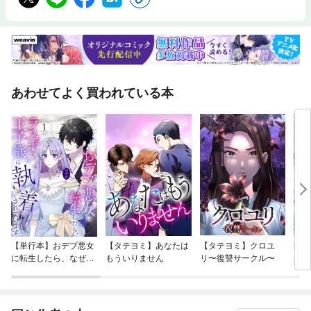
あわせてよく買われている本
【単行本】おデブ悪女
【タテヨミ】あなたは
【タテヨミ】クロユ
病弱
に転生したら、なぜか
もういりません
リ〜復讐サークル〜
が、
ラスボス王子様に執着
ぎて
されています
たち
ね！