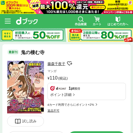
作品検索
カート
はじめての方へ
鬼の棲む寺
最新刊
藤森千夜子
マンガ
110
(税込)
1
pt
獲得
ポイント詳細
dカード利用でさらにポイント+2%
返品不可
試し読み