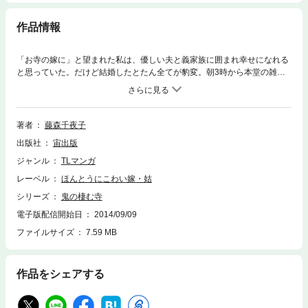
作品情報
「お寺の嫁に」と望まれた私は、優しい夫と義家族に囲まれ幸せになれる
と思っていた。だけど結婚したとたん全てが豹変。朝3時から本堂の雑巾
がけ、檀家の設定、ぜ～んぶ私に押し付けられ……私は死ぬまでここから
出られないの…？
著者
藤森千夜子
出版社
宙出版
ジャンル
TLマンガ
レーベル
ほんとうにこわい嫁・姑
シリーズ
鬼の棲む寺
電子版配信開始日
2014/09/09
ファイルサイズ
7.59 MB
作品をシェアする