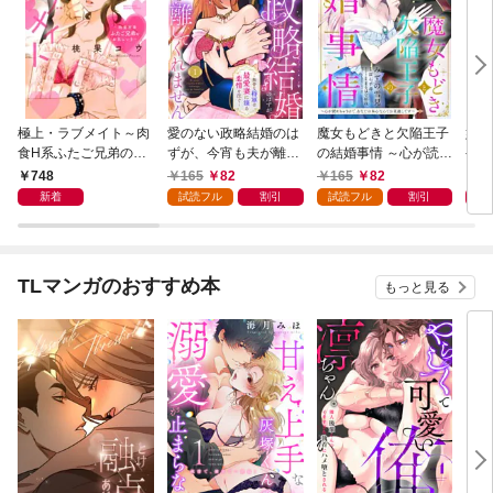
極上・ラブメイト～肉
愛のない政略結婚のは
魔女もどきと欠陥王子
婚約
食H系ふたご兄弟のお
ずが、今宵も夫が離し
の結婚事情 ～心が読め
やし
気にいり～
てくれません～無骨な
ちゃうので、あなたの
器用
748
165
82
165
82
1
将軍は最愛妻に滾る恋
本心なんてお見通しで
た【
新着
試読フル
割引
試読フル
割引
情を注ぐ～【単話売】
す～【単話売】 1話
1話
TLマンガのおすすめ本
もっと見る