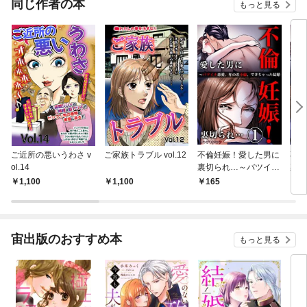
同じ作者の本
もっと見る
ご近所の悪いうわさ v
ご家族トラブル vol.12
不倫妊娠！愛した男に
不倫
ol.14
裏切られ…～バツイチ
裏切
恋愛、年の差不倫、で
恋愛
1,100
1,100
165
4
きちゃった結婚1
きち
本】
宙出版のおすすめ本
もっと見る