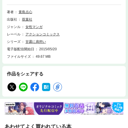
著者
黄島点心
出版社
双葉社
ジャンル
女性マンガ
レーベル
アクションコミックス
シリーズ
甘露に肩想い
電子版配信開始日
2015/05/20
ファイルサイズ
49.67 MB
作品をシェアする
あわせてよく買われている本