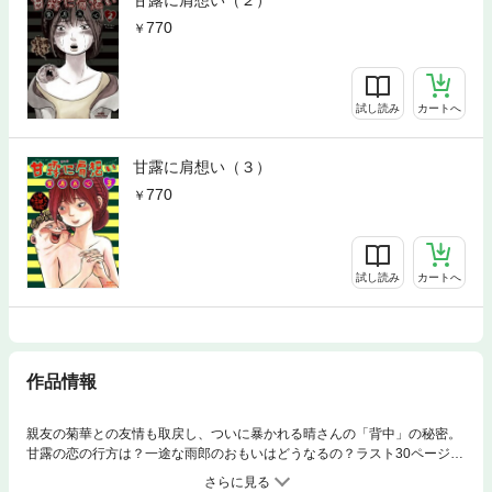
770
試し読み
カートへ
甘露に肩想い（３）
770
試し読み
カートへ
作品情報
親友の菊華との友情も取戻し、ついに暴かれる晴さんの「背中」の秘密。
甘露の恋の行方は？一途な雨郎のおもいはどうなるの？ラスト30ページで
まさかの展開！人面瘡と人間が織りなす異色のラブコメ、ついに完結！