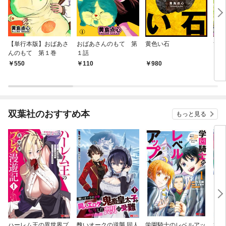
【単行本版】おばあさ
おばあさんのもて 第
黄色い石
黄色
んのもて 第１巻
１話
550
110
980
9
双葉社のおすすめ本
もっと見る
ハーレム王の異世界プ
醜いオークの逆襲 同人
学園騎士のレベルアッ
村人