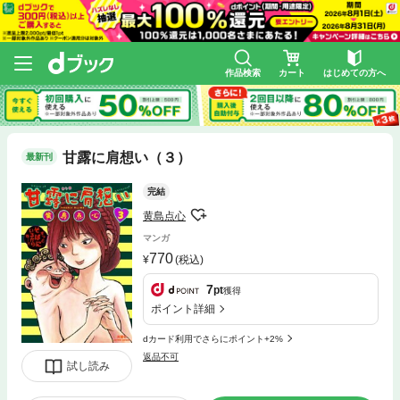
作品検索
カート
はじめての方へ
甘露に肩想い（３）
最新刊
完結
黄島点心
マンガ
770
(税込)
7
pt
獲得
ポイント詳細
dカード利用でさらにポイント+2%
返品不可
試し読み