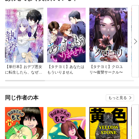
【単行本】おデブ悪女
【タテヨミ】あなたは
【タテヨミ】クロユ
病弱
に転生したら、なぜか
もういりません
リ〜復讐サークル〜
が、
ラスボス王子様に執着
ぎて
されています
たち
ね！
同じ作者の本
もっと見る