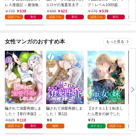
レス漫遊記 ～最強無双
エロゲの鬼畜皇太子に
プ！レベル1000超え
ライ
のおじさんはあらゆる
転生した喪男の受難
の転生者、落ちこぼれ
770
539
605
423
770
539
7
種族を嫁にする～（コ
（コミック） 1
クラスに入学。そし
試読フル
割引
試読フル
割引
試読フル
割引
試
ミック） 1
て、（コミック） 1
女性マンガのおすすめ本
もっと見る
騙されて溺愛再婚しま
騙されて溺愛再婚しま
【タテヨミ】1.転生し
【タ
した！【単行本版】 1
した！ 第1話
たら悪女の妹でした
の私
巻
825
110
0
71
7
試読フル
割引
無料
タテヨミ
試読フル
タ