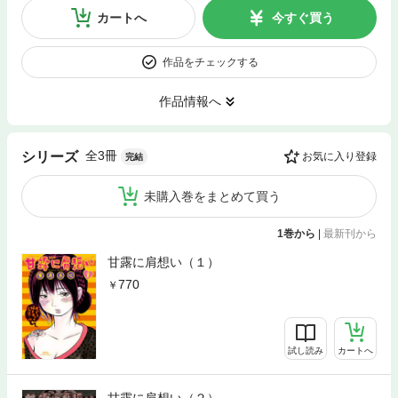
カートへ
今すぐ買う
作品をチェックする
作品情報へ
全3冊
シリーズ
お気に入り登録
完結
未購入巻をまとめて買う
1巻から
|
最新刊から
甘露に肩想い（１）
770
試し読み
カートへ
甘露に肩想い（２）