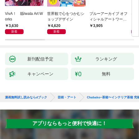
VivA！ 緜/wata Art W
世界観で心をつかむシ
ブルーアーカイブ オフ
は
orks
ョップデザイン
ィシャルアートワーク
いき
ス
ころ
3,630
4,620
2,
3,905
新着
新着
新刊配信予定
ランキング
キャンペーン
無料
漫画無料試し読みならdブック
芸術・アート
Chabako−茶箱〜インテリア茶箱 
アプリならもっと便利で快適に！