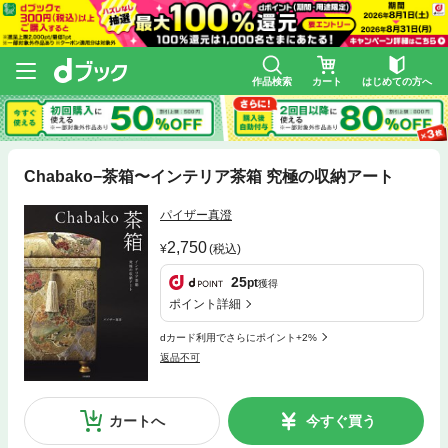
作品検索
カート
はじめての方へ
Chabako−茶箱〜インテリア茶箱 究極の収納アート
パイザー真澄
2,750
(税込)
25
pt
獲得
ポイント詳細
dカード利用でさらにポイント+2%
返品不可
カートへ
今すぐ買う