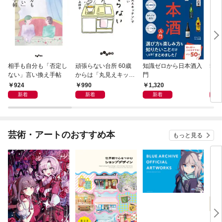
相手も自分も「否定し
頑張らない台所 60歳
知識ゼロから日本酒入
50
ない」言い換え手帖
からは「丸見えキッチ
門
おし
ン」でラクしておいし
924
990
1,320
1,
い
新着
新着
新着
芸術・アートのおすすめ本
もっと見る