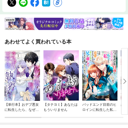
あわせてよく買われている本
【単行本】おデブ悪女
【タテヨミ】あなたは
バッドエンド目前のヒ
結界
に転生したら、なぜか
もういりません
ロインに転生した私、
ラスボス王子様に執着
今世では恋愛するつも
されています
りがチートな兄が離し
てくれません！？@C