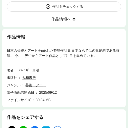
作品をチェックする
作品情報へ
作品情報
日本の伝統とアートをmixした茶箱作品集 日本ならではの収納箱である茶
箱。 今、世界中からアート作品として注目を集めている。
著者
パイザー真澄
出版社
大和書房
ジャンル
芸術・アート
電子版配信開始日
2025/09/12
ファイルサイズ
30.34 MB
作品をシェアする