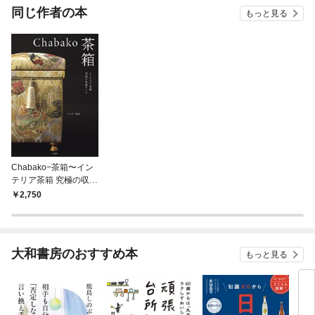
OMIC
同じ作者の本
もっと見る
Chabako−茶箱〜イン
テリア茶箱 究極の収納
アート
2,750
大和書房のおすすめ本
もっと見る