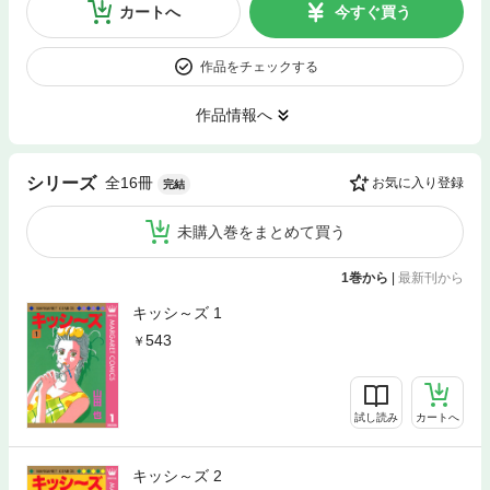
カートへ
今すぐ買う
作品をチェックする
作品情報へ
全16冊
シリーズ
お気に入り登録
完結
未購入巻をまとめて買う
1巻から
|
最新刊から
キッシ～ズ 1
543
試し読み
カートへ
キッシ～ズ 2