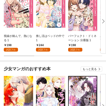
視線が絡んで、熱にな
推し活はベッドの中で
パーフェクト・ドミネ
ふし
る 1
1
ーション 分冊版 1
言っ
198
244
198
2
試読フル
試読フル
試読フル
試
少女マンガのおすすめ本
もっと見る