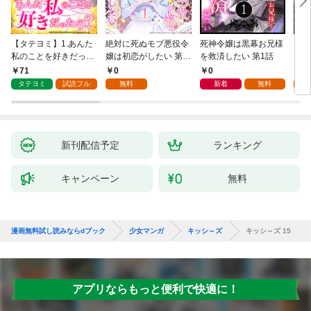
【タテヨミ】1.あんた
絶対に死ぬモブ悪役令
死神令嬢は黒幕お兄様
レベ
私のことを好きだった
嬢は初恋がしたい 第1
を救済したい 第1話
なり
の？
話
71
0
0
0
タテヨミ
試読フル
無料
新着
無料
新刊配信予定
ランキング
キャンペーン
無料
漫画無料試し読みならdブック
少女マンガ
キッシ～ズ
キッシ～ズ 15
アプリならもっと便利で快適に！