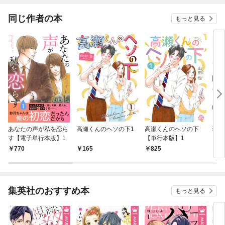
同じ作者の本
もっと見る
あなたの声が私を恋ら
高瀬くんのヘソの下1
高瀬くんのヘソの下
猫と
す【電子単行本版】1
【単行本版】1
ー 
770
165
825
5
集英社のおすすめ本
もっと見る