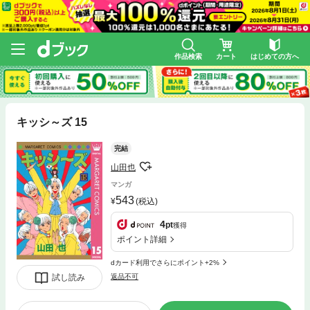
作品検索
カート
はじめての方へ
キッシ～ズ 15
完結
山田也
マンガ
543
(税込)
4
pt
獲得
ポイント詳細
dカード利用でさらにポイント+2%
試し読み
返品不可