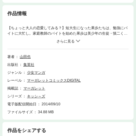
作品情報
【ちょっと大人の恋愛してみる？】短大生になった果歩たちは、勉強にバ
イトに大忙し。家庭教師のバイトを始めた果歩は美少年の生徒・慎二くん
から告白を受ける。そんな果歩を守ろうと、民人の口から出たのは結婚宣
言!? だんだん大人になっていく3人組。それぞれの恋模様から目が離せ
ない！
著者
山田也
出版社
集英社
ジャンル
少女マンガ
レーベル
マーガレットコミックスDIGITAL
掲載誌
マーガレット
シリーズ
キッシ～ズ
電子版配信開始日
2014/09/10
ファイルサイズ
34.88 MB
作品をシェアする