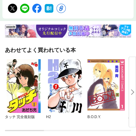
あわせてよく買われている本
タッチ 完全復刻版
H2
B.O.D.Y.
黒崎
い