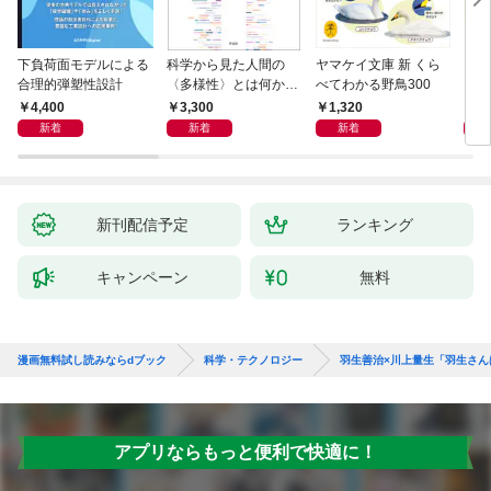
下負荷面モデルによる
科学から見た人間の
ヤマケイ文庫 新 くら
イラ
合理的弾塑性設計
〈多様性〉とは何か―
べてわかる野鳥300
と古
―遺伝科学と疑似科学
4,400
3,300
1,320
6,
新着
新着
新着
新刊配信予定
ランキング
キャンペーン
無料
漫画無料試し読みならdブック
科学・テクノロジー
羽生善治×川上量生「羽生さん
アプリならもっと便利で快適に！