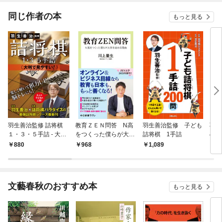
てくれません！？@C
OMIC
同じ作者の本
もっと見る
羽生善治監修 詰将棋
教育ＺＥＮ問答 N高
羽生善治監修 子ども
羽生
１・３・５手詰 - 大判
をつくった僕らが大学
詰将棋 1手詰
の人
で見やすい！ -
を始める理由
詰将棋
880
968
1,089
1,
文藝春秋のおすすめ本
もっと見る