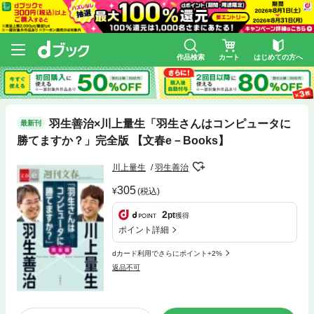
作品検索
カート
はじめての方へ
羽生善治×川上量生「羽生さんはコンピュータに
最新刊
勝てますか？」完全版 【文春e－Books】
川上量生
羽生善治
305
(税込)
2
pt
獲得
ポイント詳細
dカード利用でさらにポイント+2%
返品不可