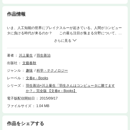
作品情報
いま、人工知能の世界にブレイクスルーが起きている。人間がコンピュー
タに負ける時代が来るのか？ この最も注目が集まる分野について、二
人の才人が語りつくした。ひとりは史上最強の棋士にして、人工知能につ
いても並々ならぬ興味と豊富な知識をもつ羽生善治名人。かたや、コンピ
ュータ対プロ棋士が対局する棋戦を主催するにとどまらず、人工知能研究
所を設立したドワンゴのトップ川上量生氏。 人工知能の現状にはじま
著者
川上量生
羽生善治
り、人類の行く末、コンピュータとの勝負の行方の行方から、ついには人
出版社
文藝春秋
類の未来まで徹底的に語り合った。ドワンゴの「ニコニコ生放送」で配信
され、週刊文春2015年8月13・20日号に掲載されたスペシャル対談の内容
ジャンル
趣味
科学・テクノロジー
をすべて網羅した「完全版」。
レーベル
文春e－Books
シリーズ
羽生善治×川上量生「羽生さんはコンピュータに勝てます
か？」完全版 【文春e－Books】
電子版配信開始日
2015/09/17
ファイルサイズ
1.04 MB
作品をシェアする