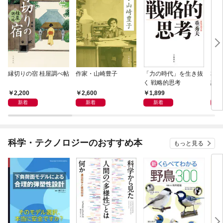
縁切りの宿 桂屋調べ帖
作家・山崎豊子
「力の時代」を生き抜
本当
く 戦略的思考
話）
2,200
2,600
1,899
1,
新着
新着
新着
科学・テクノロジーのおすすめ本
もっと見る