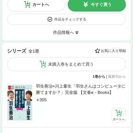
カートへ
今すぐ買う
作品をチェックする
作品情報へ
シリーズ
全1冊
お気に入り登録
未購入巻をまとめて買う
1巻から
|
最新刊から
羽生善治×川上量生「羽生さんはコンピュータに
勝てますか？」完全版 【文春e－Books】
305
カートへ