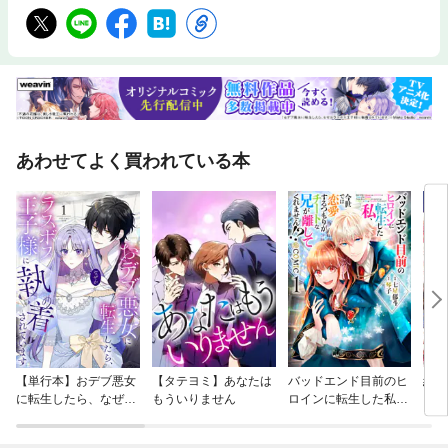
あわせてよく買われている本
【単行本】おデブ悪女
【タテヨミ】あなたは
バッドエンド目前のヒ
結界
に転生したら、なぜか
もういりません
ロインに転生した私、
ラスボス王子様に執着
今世では恋愛するつも
されています
りがチートな兄が離し