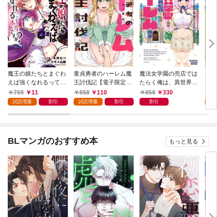
魔王の娘たちとまぐわ
童貞勇者のハーレム魔
魔法女学園の売店では
夫婦
えば強くなれるって本
王討伐記【電子限定特
たらく俺は、異世界か
ファ
当ですか？【特典ペー
典付き】 (1)
ら召喚された『ハーレ
った
759
11
858
110
858
330
8
パー付き】【カラーペ
ム先生』です。 (1)
(1)
試読増量
割引
試読増量
割引
割引
試
ージ増量版】 (1)
BLマンガのおすすめ本
もっと見る