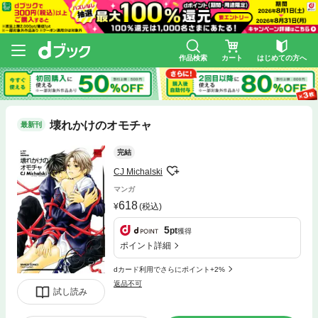
作品検索
カート
はじめての方へ
壊れかけのオモチャ
最新刊
完結
CJ Michalski
マンガ
618
(税込)
5
pt
獲得
ポイント詳細
dカード利用でさらにポイント+2%
返品不可
試し読み