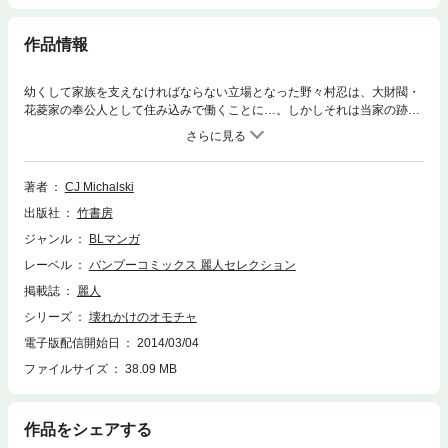
作品情報
幼くして家族を支えなければならない立場となった野々村忍は、大財閥・
花菱家の奉公人として住み込みで働くことに…。しかしそれは当家の跡取
り息子・堅吾との、決して抗うことを許されぬ禁断の主従関係の始まりだ
った－－。ラブリーな中にも被虐のロマンチシズムはじける大人気オモチ
ャ3部作をはじめ、うれしはずかし感満点の傑作ストーリー6編を収録！フ
ァン待望のCJ印コミックス第3弾！！
著者
CJ Michalski
出版社
竹書房
ジャンル
BLマンガ
レーベル
バンブーコミックス 麗人セレクション
掲載誌
麗人
シリーズ
壊れかけのオモチャ
電子版配信開始日
2014/03/04
ファイルサイズ
38.09 MB
作品をシェアする