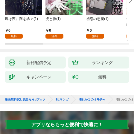
蝶は夜に謎を紡ぐ(1)
虎と僕(1)
初恋の悪魔(1)
Ove
齢版
0
0
0
0
無料
無料
無料
新刊配信予定
ランキング
キャンペーン
無料
漫画無料試し読みならdブック
BLマンガ
壊れかけのオモチャ
壊れかけのオ
アプリならもっと便利で快適に！