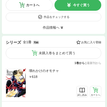
カートへ
今すぐ買う
作品をチェックする
作品情報へ
全1冊
シリーズ
お気に入り登録
完結
未購入巻をまとめて買う
1巻から
|
最新刊から
壊れかけのオモチャ
618
試し読み
カートへ