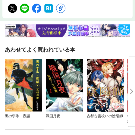
あわせてよく買われている本
黒の李氷・夜話
戦国月夜
古都古書祓いの陰陽師
転生
諜
そし
され