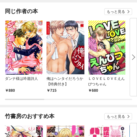
同じ作者の本
もっと見る
ダンナ様は吟遊詩人
俺はヘンタイだろうか
ＬＯＶＥＬＯＶＥえん
ウソ
【特典付き】
ぴつちゃん
880
715
680
6
竹書房のおすすめ本
もっと見る