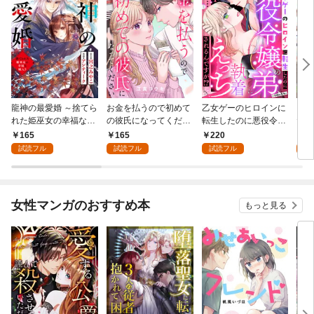
龍神の最愛婚 ～捨てら
お金を払うので初めて
乙女ゲーのヒロインに
こど
れた姫巫女の幸福な嫁
の彼氏になってくださ
転生したのに悪役令嬢
た令
入り～: 1
い: 1
の弟（攻略対象外）に
者に
165
165
220
1
執着えっちされるんで
試読フル
試読フル
試読フル
試
すが！？: 1
女性マンガのおすすめ本
もっと見る