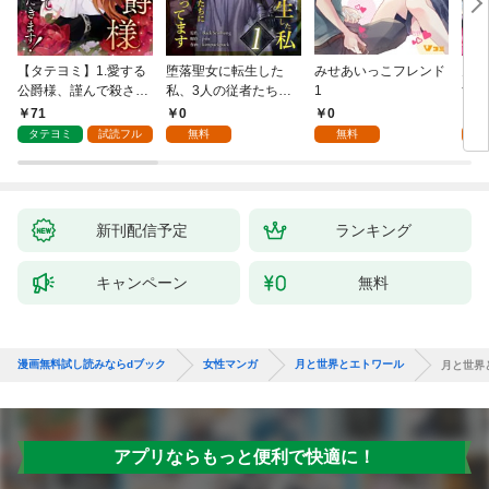
【タテヨミ】1.愛する
堕落聖女に転生した
みせあいっこフレンド
火の
公爵様、謹んで殺させ
私、3人の従者たちに
1
すが
ていただきます！
抱かれて困ってます 第
嫁と
71
0
0
2
1話
ます
タテヨミ
試読フル
無料
無料
試
新刊配信予定
ランキング
キャンペーン
無料
漫画無料試し読みならdブック
女性マンガ
月と世界とエトワール
月と世界
アプリならもっと便利で快適に！