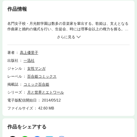
作品情報
名門女子校・月光館学園は数多の音楽家を輩出する。歌姫は、支えとなる
作曲家と婚約の儀式を行い、生徒会、時には理事会以上の権力を握る。舞
坂よぞらは、祖母の思い出とともに、この月光館の門をくぐった。なにか
とつっかかってくる岸辺世界、学園の憧れの的・白凪海百合、彼女の作曲
家で麗人・天柳永遠―彼女らに翻弄されながら、よぞらはどんな唄をうた
うのか―。
著者
高上優里子
出版社
一迅社
ジャンル
女性マンガ
レーベル
百合姫コミックス
掲載誌
コミック百合姫
シリーズ
月と世界とエトワール
電子版配信開始日
2014/05/12
ファイルサイズ
42.60 MB
作品をシェアする