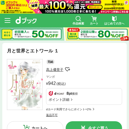
作品検索
カート
はじめての方へ
月と世界とエトワール １
完結
高上優里子
マンガ
942
(税込)
8
pt
獲得
ポイント詳細
dカード利用でさらにポイント+2%
返品不可
カートへ
今すぐ買う