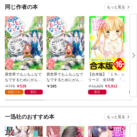
OMI
同じ作者の本
もっと見る
異世界でもふもふなで
異世界でもふもふなで
【合本版】「１％」シ
もう
なでするためにがんば
なでするためにがんば
リーズ 全16巻 「お
い？
ってます。（コミッ
ってます。（コミッ
もしろい話、集めまし
み、
770
539
11,825
5,912
7
165
ク） 1
ク） 分冊版 1
た。コレクション」短
試読フル
割引
割引
編つき
一迅社のおすすめ本
もっと見る