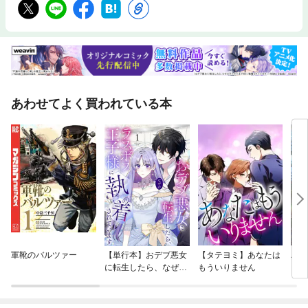
あわせてよく買われている本
軍靴のバルツァー
【単行本】おデブ悪女
【タテヨミ】あなたは
バッ
に転生したら、なぜか
もういりません
ロイ
ラスボス王子様に執着
今世
されています
りが
てく