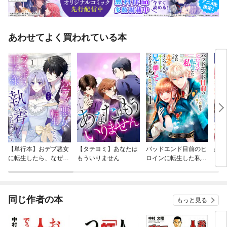
あわせてよく買われている本
【単行本】おデブ悪女
【タテヨミ】あなたは
バッドエンド目前のヒ
結界
に転生したら、なぜか
もういりません
ロインに転生した私、
ラスボス王子様に執着
今世では恋愛するつも
されています
りがチートな兄が離し
てくれません！？@C
OMIC
同じ作者の本
もっと見る