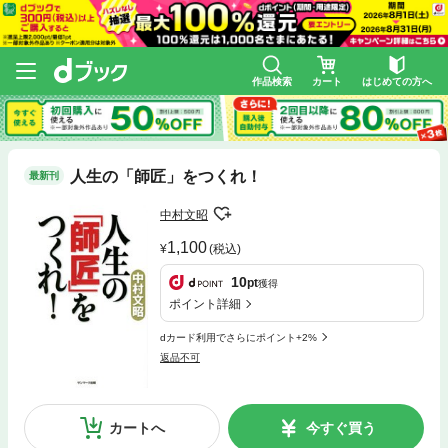
作品検索
カート
はじめての方へ
人生の「師匠」をつくれ！
最新刊
中村文昭
1,100
(税込)
10
pt
獲得
ポイント詳細
dカード利用でさらにポイント+2%
返品不可
カートへ
今すぐ買う