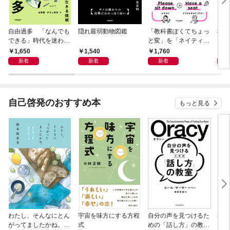
自由過多 「なんでも
隠れ最弱動物図鑑
「教科書ぽくてちょっ
科学
できる」時代を迷わず
と変」を「ネイティヴ
もし
生きる技術
みたいでなんかいい」
スト
1,650
1,540
1,760
1,
に変える教科書英語ア
新着
新着
新着
ップデートBOOK
自己啓発のおすすめ本
もっと見る
わたし、そんなにとん
宇宙を味方にする方程
自分の声を見つけるた
基地
がってましたかね。
式
めの「話し方」の教
るた