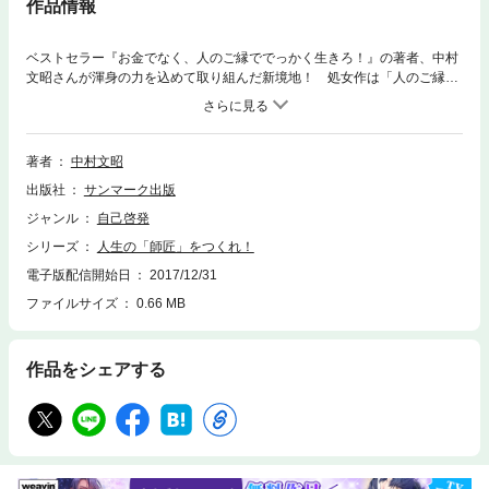
作品情報
ベストセラー『お金でなく、人のご縁ででっかく生きろ！』の著者、中村
文昭さんが渾身の力を込めて取り組んだ新境地！ 処女作は「人のご縁」
を柱にして自らのエピソードをふんだんに盛り込みましたが、今度の新刊
では、もう１歩も２歩も踏み込んだ深いテーマ「人生の師匠」にチャレン
ジ。年間３００回もの講演活動で全国を飛び回っているにもかかわらず、
２００８年の２月、３月はいっさいの仕事を入れず、執筆に専念。文昭兄
著者
中村文昭
が伝えたい「人生の師匠」とは何か？ 「師匠」とはどんな人のことなの
出版社
サンマーク出版
か？ 老若男女、幅広い世代にぜひお読みいただきたい待望の１冊です！
ジャンル
自己啓発
シリーズ
人生の「師匠」をつくれ！
電子版配信開始日
2017/12/31
ファイルサイズ
0.66 MB
作品をシェアする