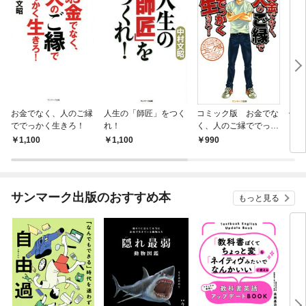
お金でなく、人のご縁
人生の「師匠」をつく
コミック版 お金でな
何の
ででっかく生きろ！
れ！
く、人のご縁ででっか
く生きろ！
1,100
1,100
990
1,
サンマーク出版のおすすめ本
もっと見る