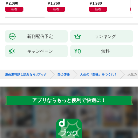
獅子座、Ａ型、丙午は
室 Ｏｒａｃｙ（オラ
2,090
1,760
1,980
2,
めぐる
シー）
新着
新着
新着
新刊配信予定
ランキング
キャンペーン
無料
漫画無料試し読みならdブック
自己啓発
人生の「師匠」をつくれ！
人生の
アプリならもっと便利で快適に！