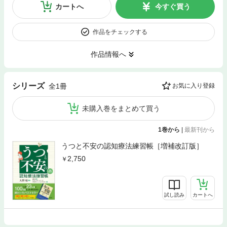
カートへ
今すぐ買う
作品をチェックする
作品情報へ
シリーズ
全1冊
お気に入り登録
未購入巻をまとめて買う
1巻から
|
最新刊から
うつと不安の認知療法練習帳［増補改訂版］
2,750
試し読み
カートへ