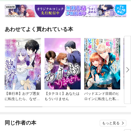
あわせてよく買われている本
【単行本】おデブ悪女
【タテヨミ】あなたは
バッドエンド目前のヒ
【タ
に転生したら、なぜか
もういりません
ロインに転生した私、
リ〜
ラスボス王子様に執着
今世では恋愛するつも
されています
りがチートな兄が離し
てくれません！？@C
OMIC
同じ作者の本
もっと見る