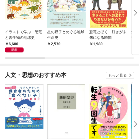
イラストで学ぶ 恐竜
星の双子とめぐる地球
恐竜とぼく 好きが未
知ら
と古生物の地球史
生命史
来になる瞬間
行 
と信
6,600
2,530
1,980
2,
新着
人文・思想のおすすめ本
もっと見る