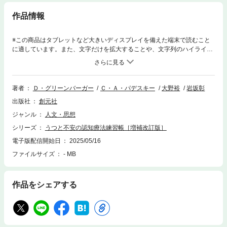
作品情報
※この商品はタブレットなど大きいディスプレイを備えた端末で読むこと
に適しています。また、文字だけを拡大することや、文字列のハイライ
ト、検索、辞書の参照、引用などの機能が使用できません。本書の第１版
は刊行後、すでに世界で100万部以上の実売を誇るベストセラーとなって
いる。初版から20年近くの間に認知療法の適用範囲も広がり、さまざまな
分野で活用されるようになっている。本書では、そうした臨床上の発展の
著者
Ｄ・グリーンバーガー
Ｃ・Ａ・パデスキー
大野裕
岩坂彰
成果をもとに、新たに不安に対する内容を充実、マインドフルネス、受
出版社
創元社
容、赦し、感謝、ポジティブ心理学などの新しい取り組みについても加
筆。研修医向けの実践的な教材のみならず、専門教材としても優れた内容
ジャンル
人文・思想
になっている。
シリーズ
うつと不安の認知療法練習帳［増補改訂版］
電子版配信開始日
2025/05/16
ファイルサイズ
- MB
作品をシェアする