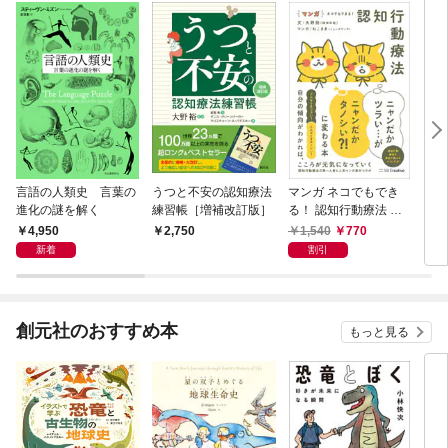
言語の人類史 言葉の
うつと不安の認知療法
マンガ ネコでもでき
うつ
進化の謎を解く
練習帳［増補改訂版］
る！ 認知行動療法 ニ
いく
ャンだかツラい…がニ
ッチ
4,950
1,540
770
2,750
1,
ャンだかタノシい？！
新着
割引
に変わる本
創元社のおすすめ本
もっと見る