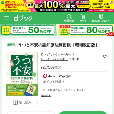
作品検索
カート
はじめての方へ
うつと不安の認知療法練習帳［増補改訂版］
最新刊
Ｄ・グリーンバーガー
Ｃ・Ａ・パデスキー
他2名
2,750
(税込)
25
pt
獲得
ポイント詳細
dカード利用でさらにポイント+2%
返品不可
試し読み