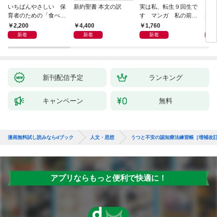
いちばんやさしい 保
新約聖書 本文の訳
実は私、転生９回生で
自閉
育者のための「食べな
す マンガ 私の前世
が小
い子」サポートＢＯＯ
物語
あう
2,200
4,400
1,760
2,
Ｋ 偏食・少食のお悩
新着
新着
新着
み解決！
新刊配信予定
ランキング
キャンペーン
無料
漫画無料試し読みならdブック
人文・思想
うつと不安の認知療法練習帳［増補改
アプリならもっと便利で快適に！