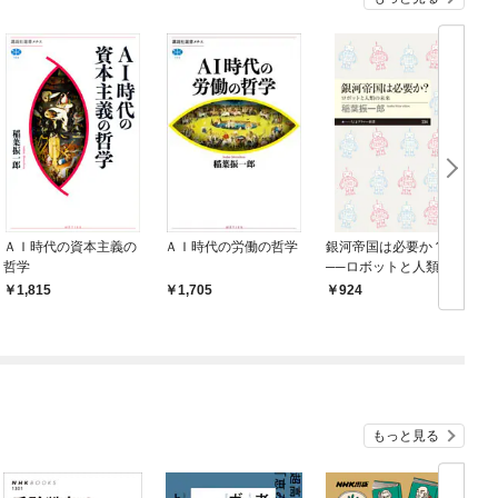
ＡＩ時代の資本主義の
ＡＩ時代の労働の哲学
銀河帝国は必要か？
哲学
──ロボットと人類の
未来
1,815
1,705
924
もっと見る