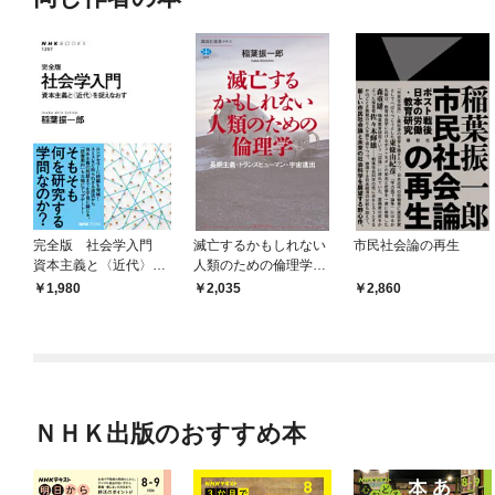
完全版 社会学入門
滅亡するかもしれない
市民社会論の再生
資本主義と〈近代〉を
人類のための倫理学
捉えなおす
長期主義・トランスヒ
1,980
2,035
2,860
ューマン・宇宙進出
ＮＨＫ出版のおすすめ本