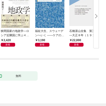
狭間国家の地政学―ロ
福祉大生、スウェーデ
石橋湛山全集 第三巻
シア近隣国に学ぶ４つ
ンへいく ――ケアのそ
―大正８年（１９１
の生き残り戦略
の先へ――15人が見た
９）－大正９年（１９
2,420
3,190
22,000
民主主義の景色――
２０）
新着
新着
新着
無料