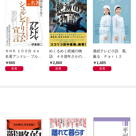
ＮＨＫ １００分 ｄｅ
めくるめく絶滅の物
連続テレビ小説 風、
名著アンドレ・ブルト
語 ４６億年さかのぼ
薫る Ｐａｒｔ２
ン 『シュルレアリスム
り地球史
660
2,860
1,485
宣言』2026年8月
新着
新着
新着