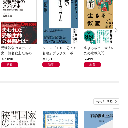
受験戦争のメディア
ＮＨＫ「１００分ｄｅ
生きる教室 大人のた
史 無名戦士たちの合
名著」ブックス ボー
めの宗教入門
メ
格体験記
ヴォワール 老い 超
2,090
1,210
499
高齢社会という「恵
新着
新着
新着
み」
もっと見る