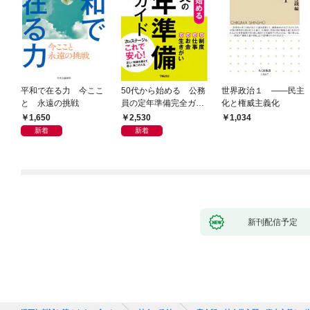
平和で在る力 今ここ
50代から始める 公務
世界政治１ ――民主
と 永遠の挑戦
員の定年準備完全ガイ
化と権威主義化
ド
1,650
2,530
1,034
新着
新着
新刊配信予定