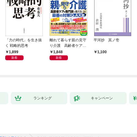
「力の時代」を生き抜
離れて暮らす親の見守
平河抄 其ノ壱
く 戦略的思考
り介護 高齢者ケアの
専門家が教える最善の
1,899
1,848
1,100
対策Q＆A大全
新着
新着
ランキング
キャンペーン