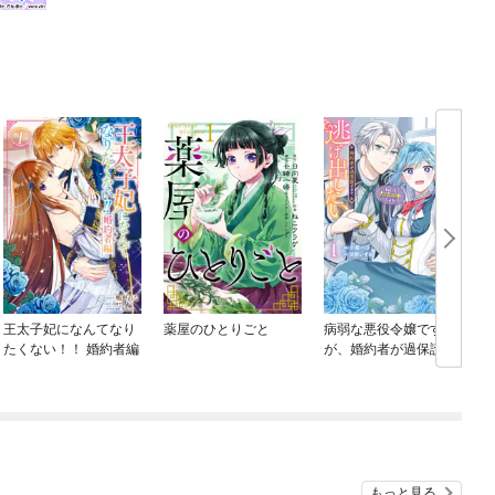
王太子妃になんてなり
薬屋のひとりごと
病弱な悪役令嬢です
たくない！！ 婚約者編
が、婚約者が過保護す
ぎて逃げ出したい(私た
ち犬猿の仲でしたよ
ね！？)
もっと見る