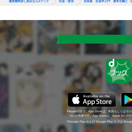
漫画無料試し読みならdブック
社会・政治
完全版 社会学入門 資本主義と〈
Appleのロゴ、App Storeは、米国もしくはそ
Inc.の商標です。App Storeは、Apple In
Google Play および Google Play ロゴは Go