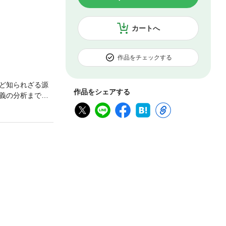
カートへ
作品をチェックする
ど知られざる源
作品をシェアする
義の分析まで。
) 社会学の理
何か──合理的主
─「形式」への着
代社会科学の誕生
術は何を変えた
 第10講 ウェ
0世紀後半以降の
リズム補講 補
――質的な調査と
書案内主要人物年