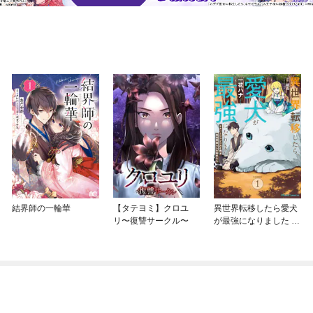
結界師の一輪華
【タテヨミ】クロユ
異世界転移したら愛犬
リ〜復讐サークル〜
が最強になりました ～
シルバーフェンリルと
俺が異世界暮らしを始
めたら～ THE COMIC