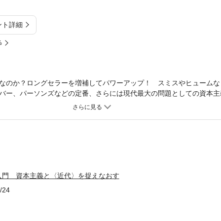
ント詳細
%
なのか？ロングセラーを増補してパワーアップ！ スミスやヒュームな
バー、パーソンズなどの定番、さらには現代最大の問題としての資本主
い文体で、社会学の全体像をわかりやすく描き出す。【内容】はじめに1
講 理論はなぜ必要か──共通理論なき社会学 第2講 「モデル」とは
法論的全体主義というアプローチ 第4講 社会学は何を対象にするか─
したのか──近代の自己意識の再検討 第5講 社会学前史（1）──近
─進化論と比較文明史のインパクト 第7講 モダニズムの精神──前衛芸
ダニズム 第9講 デュルケムによる近代の反省──意味の喪失への眼差し
多元化する時代〉と社会学 第11講 危機についての学問 第12講 2
入門 資本主義と〈近代〉を捉えなおす
フーコー・構築主義 最終講 社会学の可能性──格差・差別・ナショナ
の全体論――社会学に統一理論は可能か 補講2 当事者性と社会調査
/24
いう主題――世界の持続可能性を問う付録 【新版】初学者のための読
き