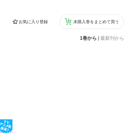
お気に入り登録
未購入巻をまとめて買う
1巻から
|
最新刊から