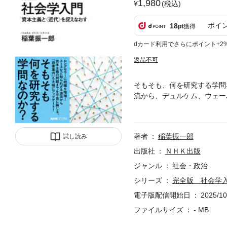
1,980
(税込)
ポイ
18
pt
獲得
dカード利用でさらにポイント+2
返品不可
そもそも、何を研究する学問
流から、デュルケム、ウェー
講義録を活かした親しみやす
論はどのようなものか 第1
体モデルの考察 第3講 方
著者
稲葉振一郎
試し読み
目2) 社会学はいかに成立
第6講 社会学前史（2）─
出版社
ＮＨＫ出版
か 第8講 学問におけるモ
ジャンル
社会・政治
ーバーとマルクス主義3) 〈
シリーズ
完全版 社会学
理論社会学──パーソンズ・
講にあたって 補講1 意味
電子版配信開始日
2025/10
は何か 補講3 資本主義と
ファイルサイズ
- MB
表あとがき完全版へのあとが