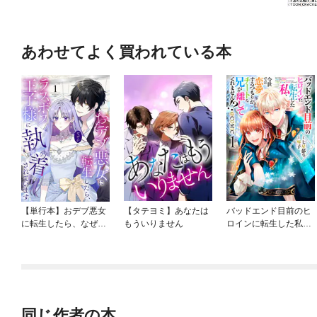
あわせてよく買われている本
【単行本】おデブ悪女
【タテヨミ】あなたは
バッドエンド目前のヒ
に転生したら、なぜか
もういりません
ロインに転生した私、
ラスボス王子様に執着
今世では恋愛するつも
されています
りがチートな兄が離し
てくれません！？@C
OMIC
同じ作者の本