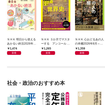
ＮＨＫ 明日から使える
ＮＨＫ ３か月でマスタ
ＮＨＫ 心おどるあの人
あかるい終活2026年8
ーする アンコール 世
の本棚2026年8月～9
月～9月
界史2026年8月
月
1,474
1,265
1,359
新着
新着
新着
社会・政治のおすすめ本