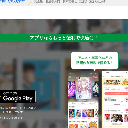
近代〉を捉えなおす
完全版 社会学入門 資本主義と〈近代〉を捉えなおす
アプリならもっと便利で快適に！
の他の国や地域におけるApple
c.のサービスマークです。
ogle LLC の商標です。