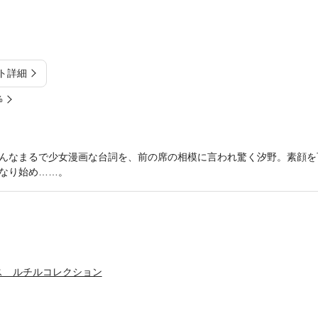
ト詳細
%
んなまるで少女漫画な台詞を、前の席の相模に言われ驚く汐野。素顔を
なり始め……。
ス ルチルコレクション