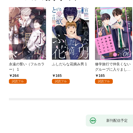
永遠の誓い（フルカラ
ふしだらな花摘み男 1
修学旅行で仲良くない
ー） 1
グループに入りました
【単話版】1巻
264
165
165
試読フル
試読フル
試読フル
新刊配信予定