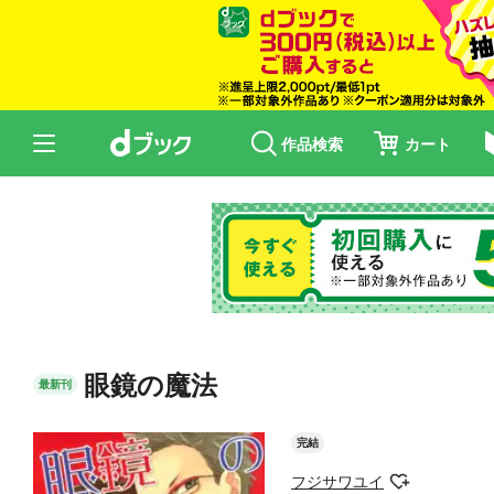
作品検索
カート
眼鏡の魔法
最新刊
完結
フジサワユイ