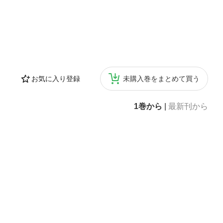
お気に入り登録
未購入巻をまとめて買う
1巻から
|
最新刊から