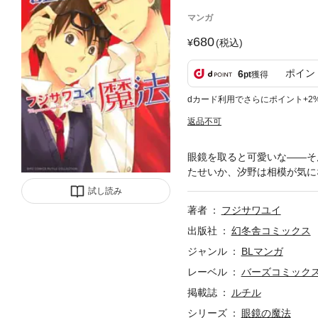
マンガ
680
(税込)
ポイン
6
pt
獲得
dカード利用でさらにポイント+2
返品不可
眼鏡を取ると可愛いな――そ
たせいか、汐野は相模が気に
試し読み
著者
フジサワユイ
出版社
幻冬舎コミックス
ジャンル
BLマンガ
レーベル
バーズコミック
掲載誌
ルチル
シリーズ
眼鏡の魔法