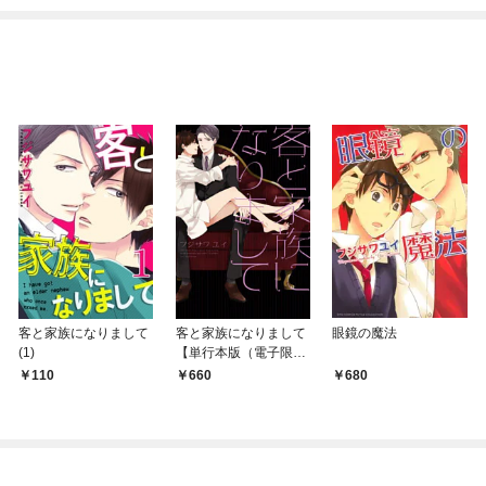
めたら～ THE COMIC
客と家族になりまして
客と家族になりまして
眼鏡の魔法
(1)
【単行本版（電子限定
描き下ろし付）】
110
660
680