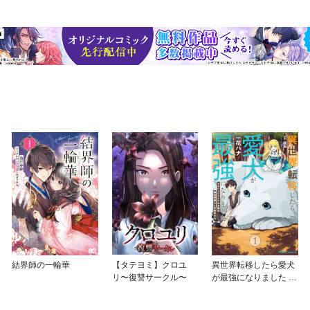
結界師の一輪華
【タテヨミ】クロユ
異世界転移したら愛犬
リ〜復讐サークル〜
が最強になりました ～
シルバーフェンリルと
俺が異世界暮らしを始