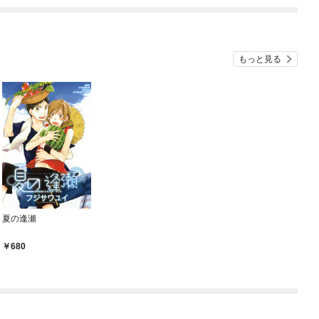
ね
もっと見る
夏の逢瀬
680