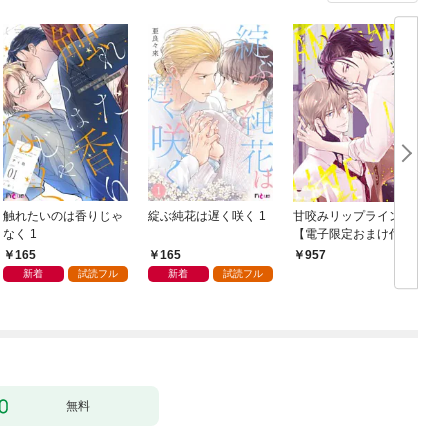
触れたいのは香りじゃ
綻ぶ純花は遅く咲く 1
甘咬みリップライン
F
なく 1
【電子限定おまけ付
き】
165
165
957
新着
試読フル
新着
試読フル
無料