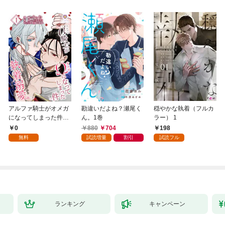
アルファ騎士がオメガ
勘違いだよね？瀬尾く
穏やかな執着（フルカ
になってしまった件～
ん。1巻
ラー） 1
最強α騎士団長の俺
0
880
704
198
が、世話焼きα部下か
無料
試読増量
割引
試読フル
ら執着溺愛されていま
す～【第1話】（ヴィ
オラコミックス）
ランキング
キャンペーン