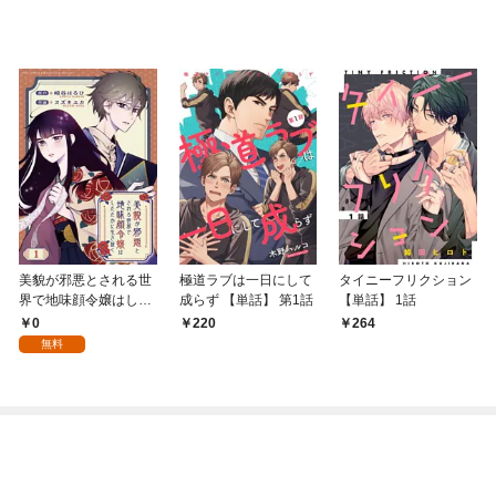
美貌が邪悪とされる世
極道ラブは一日にして
タイニーフリクション
界で地味顔令嬢はした
成らず 【単話】 第1話
【単話】 1話
たかに生き抜く 【分冊
0
220
264
版】 1話
無料