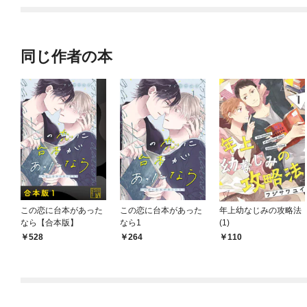
てくれません！？@C
OMIC
同じ作者の本
この恋に台本があった
この恋に台本があった
年上幼なじみの攻略法
なら【合本版】
なら1
(1)
528
264
110