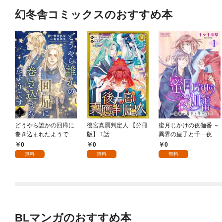
幻冬舎コミックスのおすすめ本
どうやら誰かの回帰に
後宮真贋判定人 【分冊
蜜月じかけの夜伽番 ～
巻き込まれたようです
版】 1話
異界の皇子と千一夜～
【分冊版】 1話
【分冊版】 1話
0
0
0
無料
無料
無料
BLマンガのおすすめ本