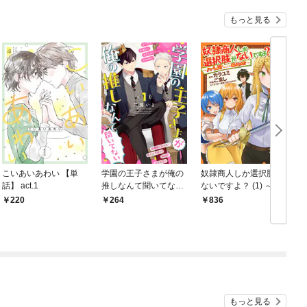
もっと見る
こいあいあわい 【単
学園の王子さまが俺の
奴隷商人しか選択肢が
話】 act.1
推しなんて聞いてない
ないですよ？ (1) ～ハ
(1
【単話】 1話
ーレム？なにそれおい
220
264
836
しいの？～
もっと見る