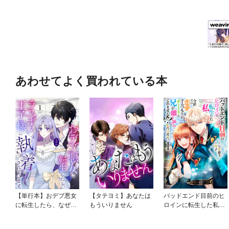
あわせてよく買われている本
【単行本】おデブ悪女
【タテヨミ】あなたは
バッドエンド目前のヒ
に転生したら、なぜか
もういりません
ロインに転生した私、
ラスボス王子様に執着
今世では恋愛するつも
されています
りがチートな兄が離し