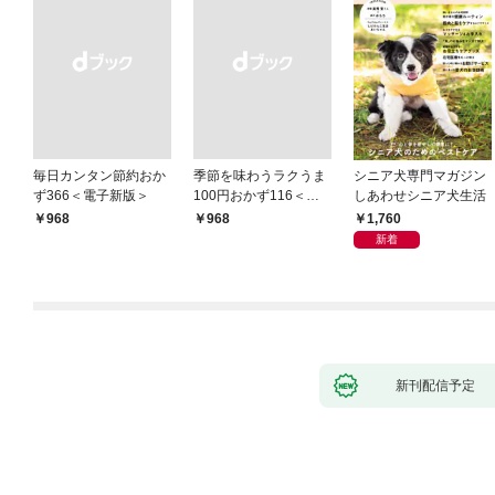
毎日カンタン節約おか
季節を味わうラクうま
シニア犬専門マガジン
ず366＜電子新版＞
100円おかず116＜電
しあわせシニア犬生活
子新版＞
1,760
￥968
￥968
新着
新刊配信予定