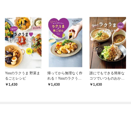
Yuuのラクうま 野菜ま
帰ってから無理なく作
誰にでもできる簡単な
るごとレシピ
れる！Yuuのラクうま
コツでいつものおかず
晩ごはん
がごちそうに Yuuのラ
1,430
1,430
1,430
クうまベストレシピ