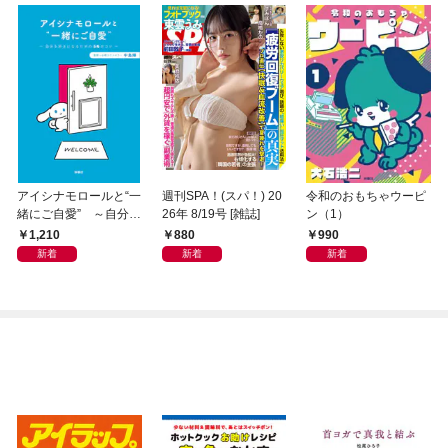
アイシナモロールと“一
週刊SPA！(スパ！) 20
令和のおもちゃウーピ
緒にご自愛” ～自分を
26年 8/19号 [雑誌]
ン（1）
好きになるための56の
1,210
880
990
コツ～
新着
新着
新着