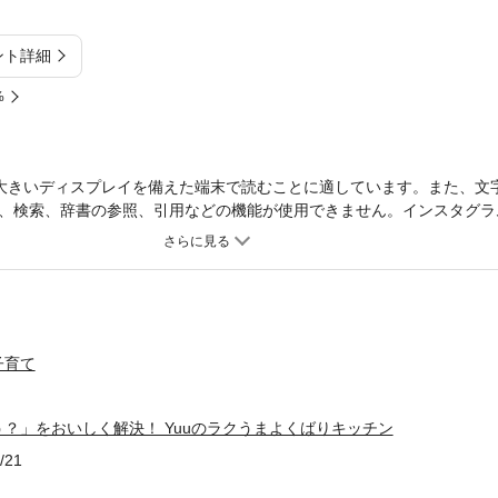
ント詳細
%
大きいディスプレイを備えた端末で読むことに適しています。また、文
、検索、辞書の参照、引用などの機能が使用できません。インスタグラ
uuさんのベスト200品を紹介！著者のInstagramで人気を集めたレシ
0品を144ページに収めた大ボリュームの決定版！15分で作れるメイン
、余りがち食材で作れる副菜、鍋とスープ、炊き込みご飯、麺類、どん
メニューがラインナップされています。さらには、読者さん人気の高か
1週間の献立、パーティー献立、スイーツまでを網羅。誰もが失敗せず
や代用食材を解説。作りおきの保存日数も記載し、お弁当向きのおかず
子育て
なく、お弁当作りにも役立つはずです！「今日なに作ろうかな~」と悩
をおいしく解決するヒントがきっと見つかります。※この商品は固定レ
きいディスプレイを備えた端末で読むことに適しています。また、文字
？」をおいしく解決！ Yuuのラクうまよくばりキッチン
どの機能が使用できません。購入前にお使いの端末で無料サンプルをお
/21