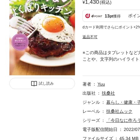
1,430
(税込)
ポイ
13
pt
獲得
dカード利用でさらにポイント+2
返品不可
※この商品はタブレットなど
ことや、文字列のハイライト
ー！SNSで大人気の料理家・Y
をたっぷりプラスした、計20
おかず、レンジ調理のおかず
試し読み
著者
Yuu
庫にあるもので今すぐ作れる
ンキング形式で紹介したり、
出版社
扶桑社
よう、丁寧に調理のポイント
ジャンル
暮らし・健康・
つけました。晩ごはんだけで
レーベル
扶桑社ムック
を開いてください。その悩み
れており、タブレットなど大
シリーズ
「今日なに作ろう
や検索、辞書の参照、引用な
電子版配信開始日
2022/07
ファイルサイズ
45.34 MB