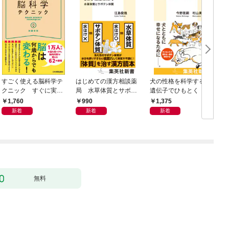
すごく使える脳科学テ
はじめての漢方相談薬
犬の性格を科学する
クニック すぐに実践
局 水草体質とサボテ
遺伝子でひもとく「最
したくなる
ン体質
良の友」の進化
1,760
990
1,375
新着
新着
新着
無料