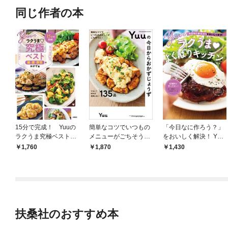
同じ作者の本
15分で完成！ Yuuの
簡単なコツでいつもの
「今日なに作ろう？」
ラクうま究極ベスト
メニューがごちそう
をおいしく解決！ Yuu
鶏・豚・野菜のおかず
に！ Yuuの今日からお
のラクうまよくばりキ
1,760
1,870
1,430
篇
かずじょうず
ッチン
扶桑社のおすすめ本