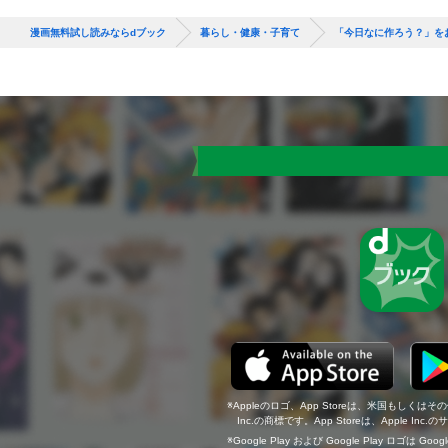
漫画無料試し読みならdブック
暮らし・健康・子育て
「今日なに作ろう？」をお
Appleのロゴ、App Storeは、米国もしくはそ
Inc.の商標です。App Storeは、Apple In
Google Play および Google Play ロゴは Go