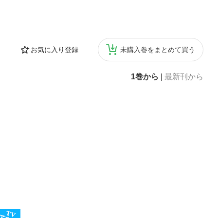
お気に入り登録
未購入巻をまとめて買う
1巻から
|
最新刊から