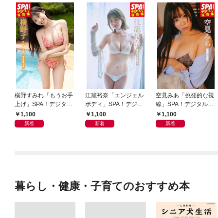
横野すみれ「もうお手
江籠裕奈「エンジェル
空見みあ「挑発的な視
上げ」SPA！デジタル
ボディ」SPA！デジタ
線」SPA！デジタル写
写真集
ル写真集
真集
1,100
1,100
1,100
新着
新着
新着
暮らし・健康・子育てのおすすめ本