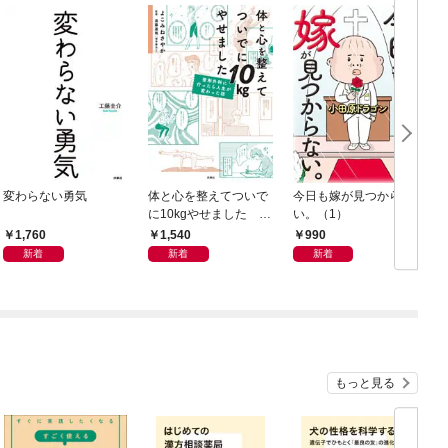
変わらない勇気
体と心を整えてついで
今日も嫁が見つからな
T
に10kgやせました 整
い。（1）
形外科に行ったら人生
1,760
1,540
990
が変わった話
新着
新着
新着
もっと見る