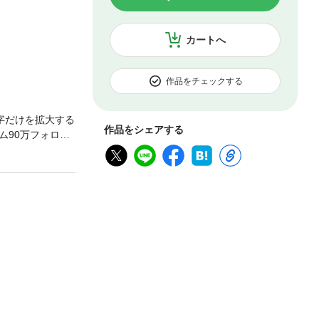
カートへ
作品をチェックする
字だけを拡大する
作品をシェアする
ム90万フォロワ
ピに、新作レシピ
おかず＆下味冷凍
ぶりなど、冷蔵
ったレシピをラ
においしく作れる
にはアイコンを
んだら、ぜひ本書
イアウトで作成さ
列のハイライト
試しください。