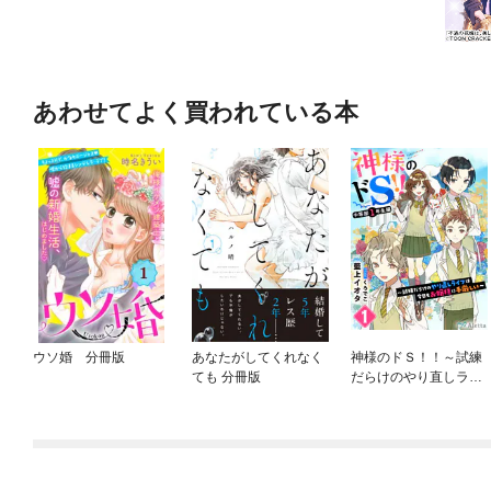
あわせてよく買われている本
ウソ婚 分冊版
あなたがしてくれなく
神様のドＳ！！～試練
ても 分冊版
だらけのやり直しライ
フは今日もお嬢様に手
厳しい～