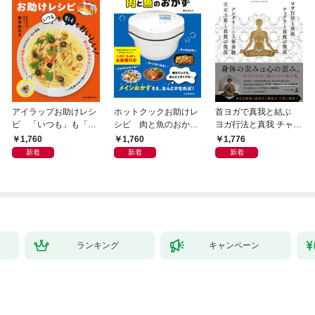
アイラップお助けレシ
ホットクックお助けレ
首ヨガで真我と結ぶ
ピ 「いつも」も「も
シピ 肉と魚のおか
ヨガ行法と真我 チャク
しも」もおいしい！
ず 少ない材料＆調味
ラと真我の関係 クンダ
1,760
1,760
1,776
料で、あとはスイッチ
リーニ上昇体験 次元上
新着
新着
新着
ポン！
昇と真我の関係
ランキング
キャンペーン