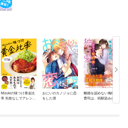
Mizukiの味つけ黄金比
おにいのカノジョに恋
離婚を認めない俺様御
Y
率 失敗なしでアレンジ
をした僕
曹司は、幼馴染みの契
∞
約妻に独占愛を刻み込
む