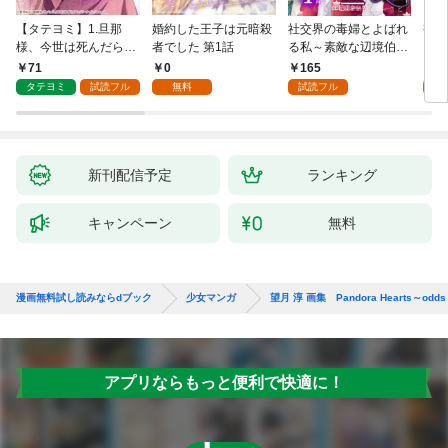
【タテヨミ】1.旦那
婚約した王子は元暗殺
社交界の毒婦とよばれ
視線
様、今世は死んだら許
者でした 第1話
る私～素敵な辺境伯令
る 1
しません
息に腕を折られたの
71
0
165
1
で、責任とってもらい
タテヨミ
試読フル
無料
試読フル
試
ます～［ばら売り］
第1話
新刊配信予定
ランキング
キャンペーン
無料
漫画無料試し読みならdブック
少女マンガ
望月 淳 画集 Pandora Hearts～odds 
アプリならもっと便利で快適に！