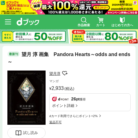
作品検索
カート
はじめての方へ
望月 淳 画集 Pandora Hearts～odds and ends
最新刊
～
望月淳
マンガ
2,933
(税込)
26
pt
獲得
ポイント詳細
dカード利用でさらにポイント+2%
返品不可
試し読み