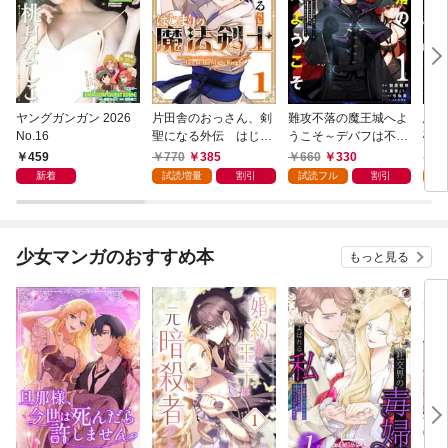
ヤングガンガン 2026
片田舎のおっさん、剣
難攻不落の魔王城へよ
悪役
No.16
聖になる外伝 はじま
うこそ～デバフは不要
破滅
りの魔法剣士 1巻
と勇者パーティーを追
叩き
459
770
385
660
330
7
い出された黒魔導士、
つの
新着
試読増量
割引
試読フル
割引
試
魔王軍の最高幹部に迎
から
えられる～ １巻
にな
ク）
少女マンガのおすすめ本
もっと見る