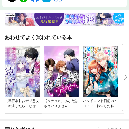
あわせてよく買われている本
【単行本】おデブ悪女
【タテヨミ】あなたは
バッドエンド目前のヒ
【タ
に転生したら、なぜか
もういりません
ロインに転生した私、
リ〜
ラスボス王子様に執着
今世では恋愛するつも
されています
りがチートな兄が離し
てくれません！？@C
OMIC