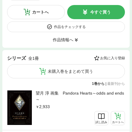
カートへ
今すぐ買う
作品をチェックする
作品情報へ
シリーズ
全1冊
お気に入り登録
未購入巻をまとめて買う
1巻から
|
最新刊から
望月 淳 画集 Pandora Hearts～odds and ends
～
2,933
試し読み
カートへ