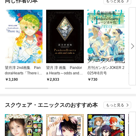
同じ作者の本
もっと見る
望月淳 2nd画集 Pan
望月 淳 画集 Pandor
月刊ガンガンJOKER 2
ヴァ
doraHearts「There i
a Hearts～odds and e
025年8月号
巻特
s.」
nds～
nte
3,190
2,933
730
1,
スクウェア・エニックスのおすすめ本
もっと見る