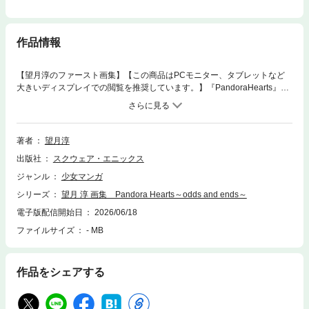
作品情報
【望月淳のファースト画集】【この商品はPCモニター、タブレットなど
大きいディスプレイでの閲覧を推奨しています。】『PandoraHearts』
『クリムゾン・シェル』ほか、画集描き下ろしを含み望月淳が描いた120
枚以上のカラーイラストに加え、秘蔵ラフスケッチも180点以上収録。手
描きならではの繊細な筆致と豊かな色彩、細部にまでこだわり抜かれた描
写をじっくり堪能できる、珠玉のファースト画集。※本コンテンツは2009
著者
望月淳
年9月26日に紙で発行した書籍を電子化し、収録したものです。※紙で発行
出版社
スクウェア・エニックス
した書籍と、掲載内容が一部異なる場合がございます。(C)2009 Jun Moc
hizuki
ジャンル
少女マンガ
シリーズ
望月 淳 画集 Pandora Hearts～odds and ends～
電子版配信開始日
2026/06/18
ファイルサイズ
- MB
作品をシェアする