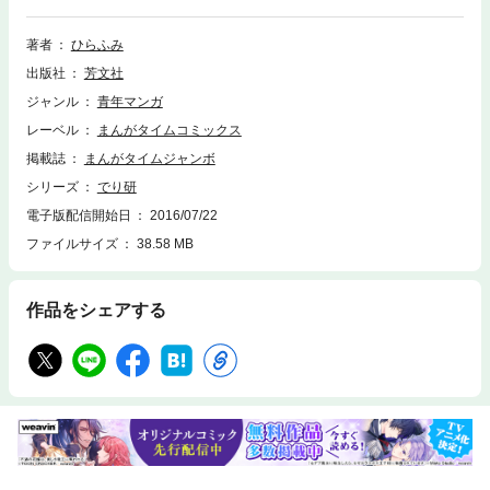
る青春キャンパス4コマ第1巻。
著者
ひらふみ
出版社
芳文社
ジャンル
青年マンガ
レーベル
まんがタイムコミックス
掲載誌
まんがタイムジャンボ
シリーズ
でり研
電子版配信開始日
2016/07/22
ファイルサイズ
38.58 MB
作品をシェアする