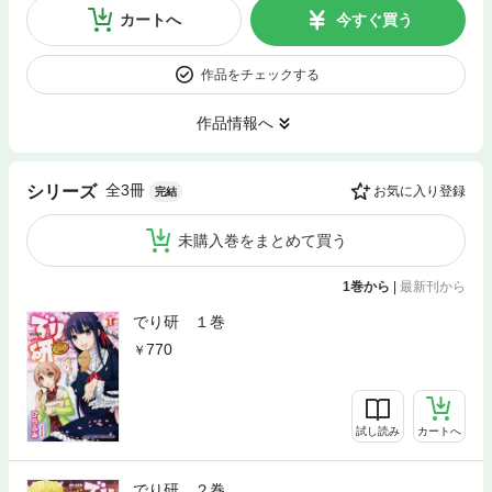
カートへ
今すぐ買う
作品をチェックする
作品情報へ
全3冊
シリーズ
お気に入り登録
完結
未購入巻をまとめて買う
1巻から
|
最新刊から
でり研 １巻
770
試し読み
カートへ
でり研 ２巻