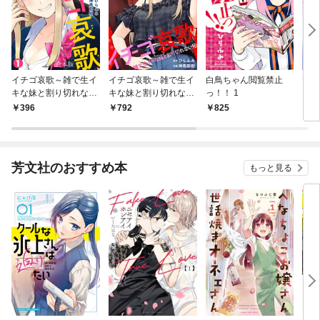
イチゴ哀歌～雑で生イ
イチゴ哀歌～雑で生イ
白鳥ちゃん閲覧禁止
でり
キな妹と割り切れない
キな妹と割り切れない
っ！！ 1
兄～【フルカラー】
兄～【フルカラー】
396
792
825
7
【合本版】(1)
【単行本版／描き下ろ
し漫画付き】(1)
芳文社のおすすめ本
もっと見る