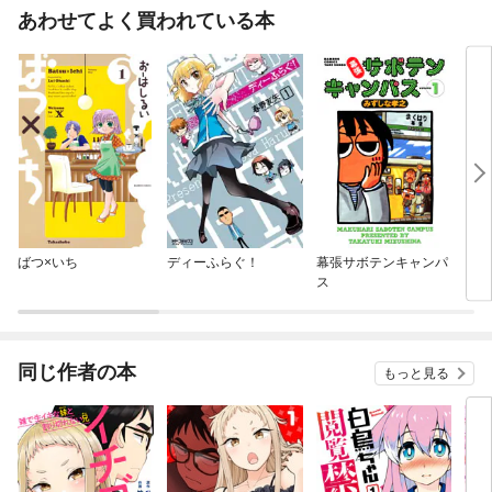
あわせてよく買われている本
ばつ×いち
ディーふらぐ！
幕張サボテンキャンパ
ちび
ス
同じ作者の本
もっと見る