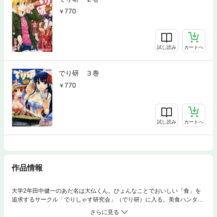
770
試し読み
カートへ
でり研 ３巻
770
試し読み
カートへ
作品情報
大学2年田中健一のあだ名は大仏くん。ひょんなことでおいしい「食」を
追求するサークル「でりしゃす研究会」（でり研）に入る。美食ハンター
海原裕子を始め、アイドル、姉さま、妹ちゃんと多種多様な美女に囲まれ