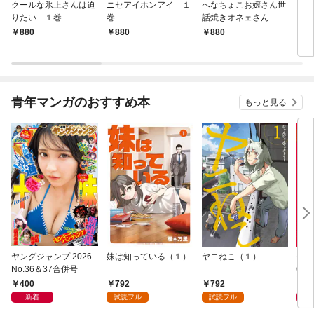
クールな氷上さんは迫
ニセアイホンアイ １
へなちょこお嬢さん世
うち
りたい １巻
巻
話焼きオネェさん １
レ配
巻
880
880
880
8
青年マンガのおすすめ本
もっと見る
ヤングジャンプ 2026
妹は知っている（１）
ヤニねこ（１）
モー
No.36＆37合併号
6・3
日発
400
792
792
4
新着
試読フル
試読フル