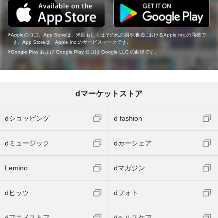
Appleのロゴ、App Storeは、米国もしくはその他の国や地域におけるApple Inc.の商標で
す。App Storeは、Apple Inc.のサービスマークです。
Google Play および Google Play ロゴは Google LLC の商標です。
dマーケットストア
dショッピング
d fashion
dミュージック
dカーシェア
Lemino
dマガジン
dヒッツ
dフォト
dアニメストア
dヘルスケア