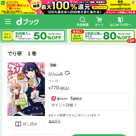
作品検索
カート
はじめての方へ
でり研 １巻
完結
ひらふみ
マンガ
770
(税込)
7
pt
獲得
ポイント詳細
dカード利用でさらにポイント+2%
返品不可
試し読み