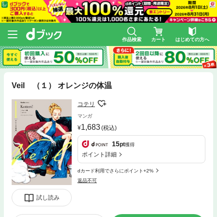
作品検索
カート
はじめての方へ
Veil （１） オレンジの体温
コテリ
マンガ
1,683
(税込)
15
pt
獲得
ポイント詳細
dカード利用でさらにポイント+2%
返品不可
試し読み