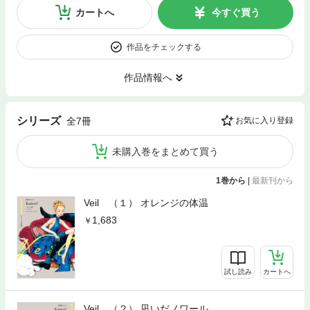
カートへ
今すぐ買う
作品をチェックする
作品情報へ
シリーズ
全7冊
お気に入り登録
未購入巻をまとめて買う
1巻から
|
最新刊から
Veil （１） オレンジの体温
1,683
試し読み
カートへ
Veil （２） 凪いだノワール