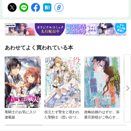
あわせてよく買われている本
竜騎士のお気に入り
役立たず聖女と呪われ
政略結婚のはずが、溺
ホタ
連載版
た聖騎士《思い出づく
愛旦那様がご執心すぎ
りで告白したら求婚＆
て離婚を許してくれま
溺愛されました》 分
せん【分冊版】