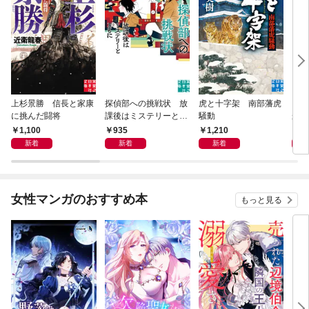
上杉景勝 信長と家康
探偵部への挑戦状 放
虎と十字架 南部藩虎
この
に挑んだ闘将
課後はミステリーとと
騒動
から
もに 新装版
1,100
935
1,210
5
新着
新着
新着
女性マンガのおすすめ本
もっと見る