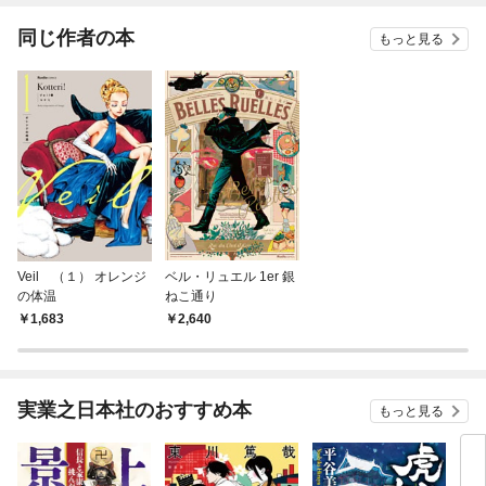
冊版
同じ作者の本
もっと見る
Veil （１） オレンジ
ベル・リュエル 1er 銀
の体温
ねこ通り
1,683
2,640
実業之日本社のおすすめ本
もっと見る