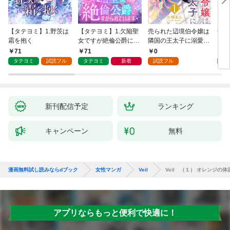
【タテヨミ】1.野茨は
【タテヨミ】1.欠陥聖
売られた辺境伯令嬢は
千鶴
霜を抱く
女ですが絶倫公爵にす
隣国の王太子に溺愛さ
に一
がられています
れる 1
【分
71
71
0
0
家の
タテヨミ
試読フル
タテヨミ
新着
試読フル
新刊配信予定
ランキング
キャンペーン
無料
漫画無料試し読みならdブック
女性マンガ
Veil
Veil （１） オレンジの体
アプリならもっと便利で快適に！