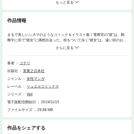
もっと見る
作品情報
まるで美しいシネマのようなコミック＆イラスト集！警察官の“彼”は、勤
務中に街で“彼女”に偶然出会った。杖をついて歩く“彼女”は、遠い街のお屋
敷育ちの家出令嬢だった。仕事を探しているという“彼女”を、“彼”は警察署
の電話番として迎えることに…。そこから始まった“彼”と“彼女”の日常と、
微妙な距離感を、大人気イラストレーター・コテリが大胆かつ繊細な筆致
と小粋なセリフまわしでスタイリッシュに描くオールカラーのコミック＆
著者
コテリ
イラスト集。Twitterやコミティアで話題をさらった「Veil」に多くの描き
出版社
実業之日本社
下ろし漫画とイラストを加えて再編集した第1巻。古き良き時代のヨーロ
ッパ映画を観ているような気分になる、異国の雰囲気たっぷりで、お洒落
ジャンル
女性マンガ
でロマンチックな作品です。「あなたはミステリアスだ。そして、どうも
レーベル
リュエルコミックス
危なっかしい。だから……目が離せない」
シリーズ
Veil
電子版配信開始日
2019/11/15
ファイルサイズ
29.88 MB
作品をシェアする