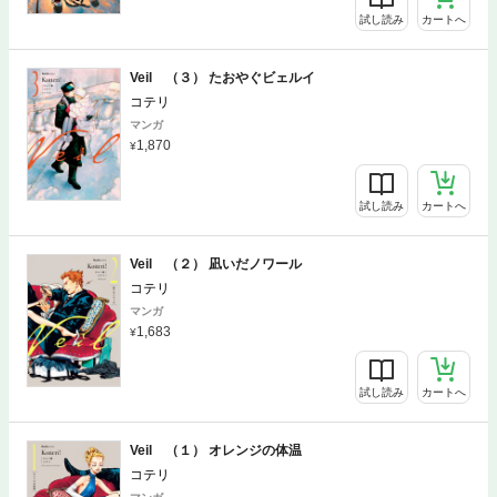
試し読み
カートへ
Veil （３） たおやぐビェルイ
コテリ
マンガ
1,870
試し読み
カートへ
Veil （２） 凪いだノワール
コテリ
マンガ
1,683
試し読み
カートへ
Veil （１） オレンジの体温
コテリ