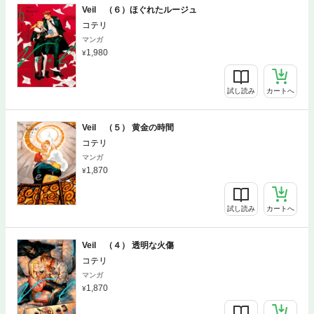
Veil （６）ほぐれたルージュ
コテリ
マンガ
1,980
試し読み
カートへ
Veil （５） 黄金の時間
コテリ
マンガ
1,870
試し読み
カートへ
Veil （４） 透明な火傷
コテリ
マンガ
1,870