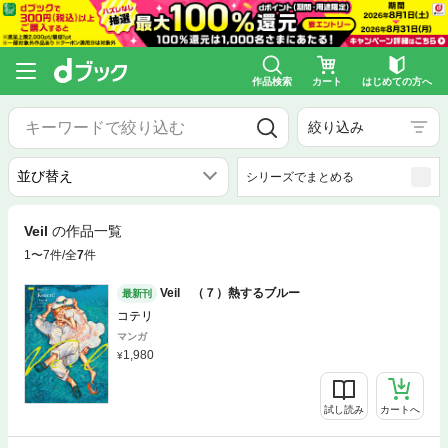
作品検索
カート
はじめての方へ
絞り込み
シリーズでまとめる
Veil
の作品一覧
1〜7件/全
7
件
Veil （７）熱するブルー
最新刊
コテリ
マンガ
1,980
試し読み
カートへ