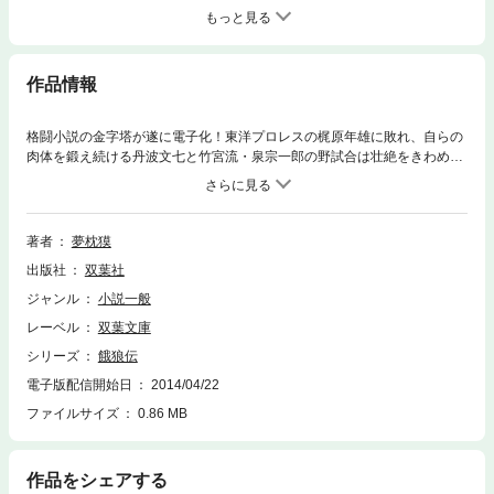
もっと見る
作品情報
格闘小説の金字塔が遂に電子化！東洋プロレスの梶原年雄に敗れ、自らの
肉体を鍛え続ける丹波文七と竹宮流・泉宗一郎の野試合は壮絶をきわめ
た。文七の名は、立会人・姫川勉の口から北辰空手総帥・松尾象山の耳に
も届く。小犬のようにつきまとう少年・久保涼二をつれ、文七は東京へ。
目指すは梶原！
著者
夢枕獏
出版社
双葉社
ジャンル
小説一般
レーベル
双葉文庫
シリーズ
餓狼伝
電子版配信開始日
2014/04/22
ファイルサイズ
0.86 MB
作品をシェアする