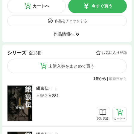
カートへ
今すぐ買う
作品をチェックする
作品情報へ
シリーズ
全13冊
お気に入り登録
未購入巻をまとめて買う
1巻から
|
最新刊から
餓狼伝 ： I
562
281
試し読み
カートへ