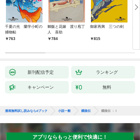
千夏の光 蘭学小町の
鯛飯と花嫁 渡り庖丁
御家再興 三つの剣
蟲祓
捕物帖
人 喜助
763
784
815
7
新刊配信予定
ランキング
キャンペーン
無料
漫画無料試し読みならdブック
小説一般
餓狼伝
餓狼伝 ： I
アプリならもっと便利で快適に！