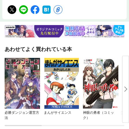
あわせてよく買われている本
必勝ダンジョン運営方
まんがサイエンス
神眼の勇者（コミッ
第七
法
ク）