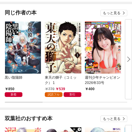
同じ作者の本
もっと見る
黒い陰陽師
東天の獅子（コミッ
週刊少年チャンピオン
キマ
ク） 1
2026年33号
850
770
539
400
1,
新着
試読フル
割引
双葉社のおすすめ本
もっと見る