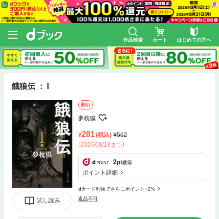
作品検索
カート
はじめての方へ
餓狼伝 ： I
割引
夢枕獏
281
(税込)
562
(2026/08/18まで)
2
pt
獲得
ポイント詳細
dカード利用でさらにポイント+2%
返品不可
試し読み