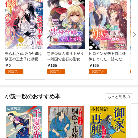
売られた辺境伯令嬢は
悪役令嬢の成り上がり
ヒロインが来る前に妊
かた
隣国の王太子に溺愛さ
～隣国で宝石の聖女と
娠しました 詰んだは
る理
れる 1
呼ばれるまで～（コミ
ずの悪役令嬢ですが、
0
165
165
9
ック） 分冊版 1
どうやら違うようです
試読フル
試読フル
試読フル
試
（コミック） 分冊版 1
小説一般のおすすめ本
もっと見る