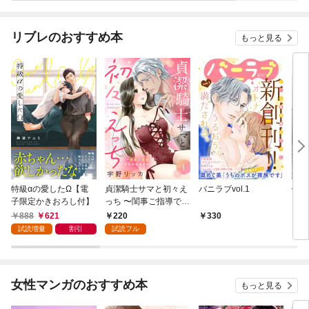
リブレのおすすめ本
もっと見る
特級αの愛したΩ【電
貞潔騎士サマと初々え
バニラブvol.1
偽者
子限定かきおろし付】
っち 〜閨事ご指導でき
どで
かねます！〜（1）
888
621
220
330
1
試読増量
割引
試読フル
女性マンガのおすすめ本
もっと見る