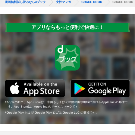
漫画無料試し読みならdブック
女性マンガ
GRACE DOOR
GRACE DO
アプリならもっと便利で快適に！
Appleのロゴ、App Storeは、米国もしくはその他の国や地域におけるApple Inc.の商標で
す。App Storeは、Apple Inc.のサービスマークです。
Google Play および Google Play ロゴは Google LLC の商標です。