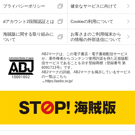
プライバシーポリシー
健全なサービスに向けて
dアカウント2段階認証とは
Cookieの利用について
海賊版に関する取り組みに
お客さまのご利用端末から
ついて
の情報の外部送信について
ABJマークは、この電子書店・電子書籍配信サービス
が、著作権者からコンテンツ使用許諾を得た正規版配
信サービスであることを示す登録商標（登録番号 第
6091713号）です。
ABJマークの詳細、ABJマークを掲示しているサービス
の一覧はこちら
→
https://aebs.or.jp/