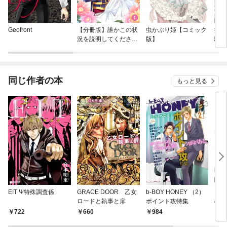
Geofront
【分冊版】誰かこの状
虫かぶり姫【コミック
捨て
況を説明してくださ
版】
騎士
い！ ～契約から始まる
ウェディング～
同じ作者の本
もっと見る
EIT Ψ特殊調査係
GRACE DOOR 乙女
b-BOY HONEY （2）
グレ
ロードと執事と扉
ポイント攻特集
の執
り】
722
660
984
7