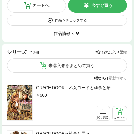
カートへ
今すぐ買う
作品をチェックする
作品情報へ
シリーズ
全2冊
お気に入り登録
未購入巻をまとめて買う
1巻から
|
最新刊から
GRACE DOOR 乙女ロードと執事と扉
660
試し読み
カートへ
GRACE DOOR〜執事と罪〜