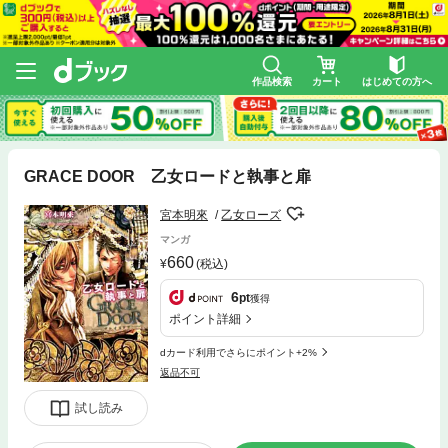
作品検索
カート
はじめての方へ
GRACE DOOR 乙女ロードと執事と扉
宮本明來
乙女ローズ
マンガ
660
(税込)
6
pt
獲得
ポイント詳細
dカード利用でさらにポイント+2%
返品不可
試し読み