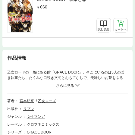
660
試し読み
カートへ
作品情報
乙女ロードの一角にある館「GRACE DOOR」。そこにいるのは5人の若
き執事たち。たくみな口説き文句とおもてなしで、美味しいお茶をふるま
う彼らだが、本当の役目とは「特別なお客様」をある場所へとお連れする
「裏」のお仕事で!?
著者
宮本明來
乙女ローズ
出版社
リブレ
ジャンル
女性マンガ
レーベル
クロフネコミックス
シリーズ
GRACE DOOR