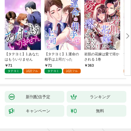
【タテヨミ】1.あなた
【タテヨミ】1.運命の
岩肌の花嫁は愛で溶か
愛し
はもういりません
相手は上司だった
される 1巻
い 
71
71
1
363
タテヨミ
試読フル
タテヨミ
試読フル
試
新刊配信予定
ランキング
キャンペーン
無料