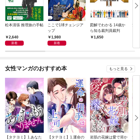
松本清張 推理旅の手帖
ここで1球チェンジア
図解でわかる 14歳か
深夜
ップ
ら知る裁判員裁判
ぐら
こと
2,640
1,980
1,650
2,
新着
新着
女性マンガのおすすめ本
もっと見る
【タテヨミ】1.あなた
【タテヨミ】1.運命の
岩肌の花嫁は愛で溶か
愛し