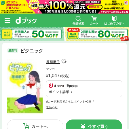
作品検索
カート
はじめての方へ
ピクニック
最新刊
雁須磨子
マンガ
1,047
(税込)
9
pt
獲得
ポイント詳細
dカード利用でさらにポイント+2%
返品不可
カートへ
今すぐ買う