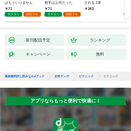
はもういりません
相手は上司だった
される 1巻
い 
71
71
1
363
タテヨミ
試読フル
タテヨミ
試読フル
試
新刊配信予定
ランキング
キャンペーン
無料
漫画無料試し読みならdブック
女性マンガ
ピクニック
ピクニック
アプリならもっと便利で快適に！