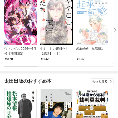
ウィングス 2026年6月
ややこしい蜜柑たち
起承転転 単話版1
【電
号［期間限定］
【単話】（１）
き】
870
132
132
1,
太田出版のおすすめ本
もっと見る