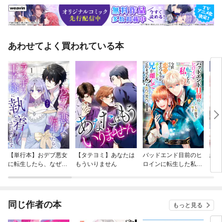
あわせてよく買われている本
【単行本】おデブ悪女
【タテヨミ】あなたは
バッドエンド目前のヒ
結界
に転生したら、なぜか
もういりません
ロインに転生した私、
ラスボス王子様に執着
今世では恋愛するつも
されています
りがチートな兄が離し
てくれません！？@C
OMIC
同じ作者の本
もっと見る