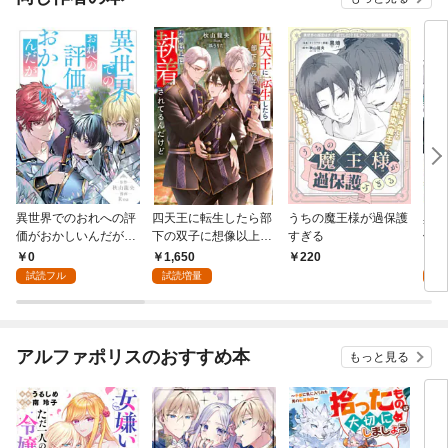
異世界でのおれへの評
四天王に転生したら部
うちの魔王様が過保護
異世
価がおかしいんだが
下の双子に想像以上に
すぎる
価が
（分冊版）第１話
執着されてるんだけど
0
1,650
7
220
試読フル
試読増量
試
アルファポリスのおすすめ本
もっと見る