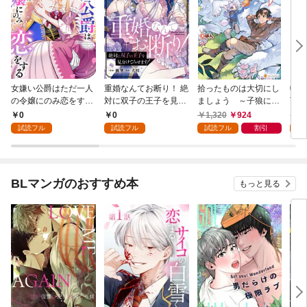
女嫌い公爵はただ一人
重婚なんてお断り！ 絶
拾ったものは大切にし
転生
の令嬢にのみ恋をする
対に双子の王子を見分
ましょう ～子狼に気
下に
（分冊版）第１話
けてみせます！（分冊
に入られた男の転移物
冒険
0
0
1,320
924
1,
版） 第１話
語～
試読フル
試読フル
試読フル
割引
試
BLマンガのおすすめ本
もっと見る