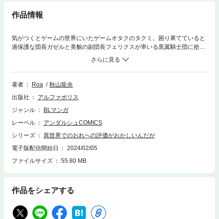
作品情報
気がつくとゲームの世界にいたゲームオタクのタクミ。困り果てていると
過保護な団長ガゼルと美貌の副団長フェリクスが率いる黒翼騎士団に拾わ
れる。彼らと王都へ向かう道中、タクミは偶然拾った刀を使ってモンスタ
ーを討伐していく。ところが、この刀は驚異的な力を与える代わりに、発
情状態にさせるアイテムだった！ すると、ガゼルとフェリクスがタクミを
慰めようと迫ってきて――!? 愛されチート(？)が止まらない、異世界ラ
著者
Roa
秋山龍央
ブコメ第１巻！
出版社
アルファポリス
ジャンル
BLマンガ
レーベル
アンダルシュCOMICS
シリーズ
異世界でのおれへの評価がおかしいんだが
電子版配信開始日
2024/02/05
ファイルサイズ
55.80 MB
作品をシェアする