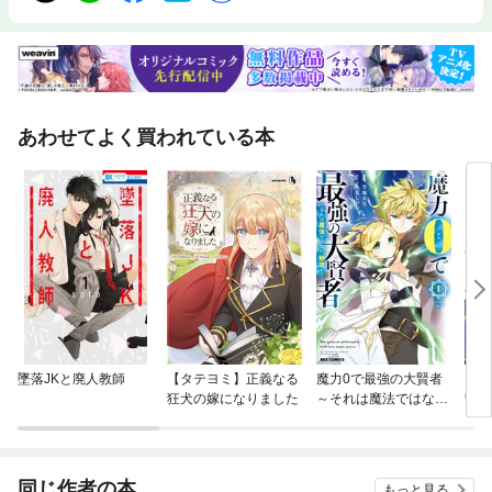
あわせてよく買われている本
墜落JKと廃人教師
【タテヨミ】正義なる
魔力0で最強の大賢者
ブチ
狂犬の嫁になりました
～それは魔法ではな
誓い
い、物理だ！～
同じ作者の本
もっと見る