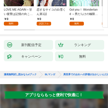
LOVE ME AGAIN～甘
恋するサイコの白雪く
Got you！ Wonderlan
ビバ
い復讐は記憶の向こう
ん第1話
d ～男だらけの極限ラ
鳥は
側～(1)
ブ～(1)
【全
0
0
0
0
無料
試読フル
無料
新刊配信予定
ランキング
キャンペーン
無料
漫画無料試し読みならdブック
BLマンガ
異世界でのおれへの評価がおかしいんだ
アプリならもっと便利で快適に！