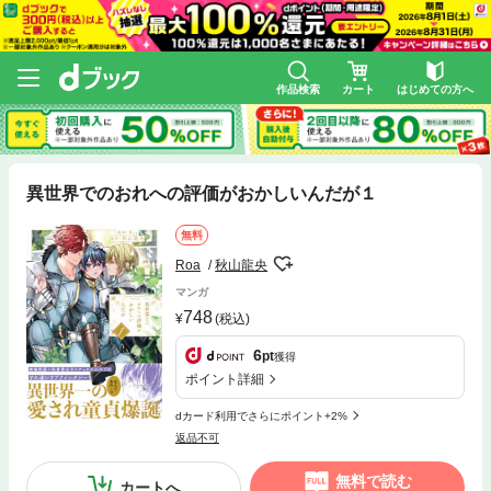
作品検索
カート
はじめての方へ
異世界でのおれへの評価がおかしいんだが１
無料
Roa
秋山龍央
マンガ
748
(税込)
6
pt
獲得
ポイント詳細
dカード利用でさらにポイント+2%
返品不可
無料で読む
カートへ