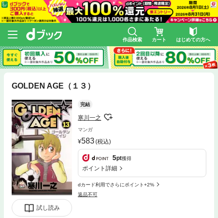
作品検索
カート
はじめての方へ
GOLDEN AGE（１３）
完結
寒川一之
マンガ
583
(税込)
5
pt
獲得
ポイント詳細
dカード利用でさらにポイント+2%
返品不可
試し読み