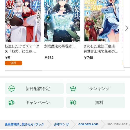
転生したけどステータ
創成魔法の再現者 1
きのした魔法工務店
王位
ス「魅力」に全振
異世界工法で最強の家
兆候
り！？(1)
づくりを（コミック）
入れ
0
0
682
748
１
る。
無料
新刊配信予定
ランキング
キャンペーン
無料
漫画無料試し読みならdブック
少年マンガ
GOLDEN AGE
GOLDEN AG