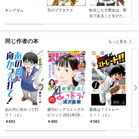
キングダム
天のプラタナス
転生した大聖女は、聖
イキ
女であることをひた隠
す A Tale of The Gre
at Saint
同じ作者の本
もっと見る
あの月に向かって打
週刊ビッグコミックス
最後は？ストレー
GO
て！（１）
ピリッツ 2021年29号
ト！！（１）
【デジタル版限定グラ
693
400
583
5
ビア増量「松本優」】
（2021年6月21日発
売）