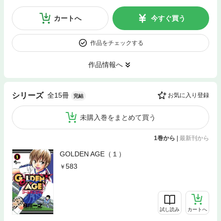
カートへ
今すぐ買う
作品をチェックする
作品情報へ
全15冊
シリーズ
お気に入り登録
完結
未購入巻をまとめて買う
1巻から
|
最新刊から
GOLDEN AGE（１）
583
試し読み
カートへ