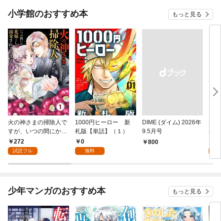
小学館のおすすめ本
もっと見る
火の神さまの掃除人で
1000円ヒーロー 新
DIME (ダイム) 2026年
追放
すが、いつの間にか花
札版【単話】（１）
9.5月号
かつ
嫁として溺愛されてい
まへ
272
0
1
￥800
ます【単話】（１）
れで
試読フル
無料
試
（１
少年マンガのおすすめ本
もっと見る