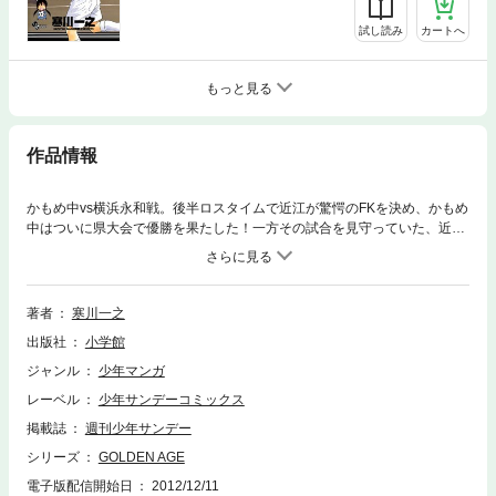
試し読み
カートへ
もっと見る
作品情報
かもめ中vs横浜永和戦。後半ロスタイムで近江が驚愕のFKを決め、かもめ
中はついに県大会で優勝を果たした！一方その試合を見守っていた、近江
の父で現役サッカー日本代表・秋月のもとに、ひとりの少年が話しかけ
る。「2年後、代表で史上最高のコンビプレーをしましょう」と豪語する1
4歳の少年…いったい何者？
著者
寒川一之
出版社
小学館
ジャンル
少年マンガ
レーベル
少年サンデーコミックス
掲載誌
週刊少年サンデー
シリーズ
GOLDEN AGE
電子版配信開始日
2012/12/11