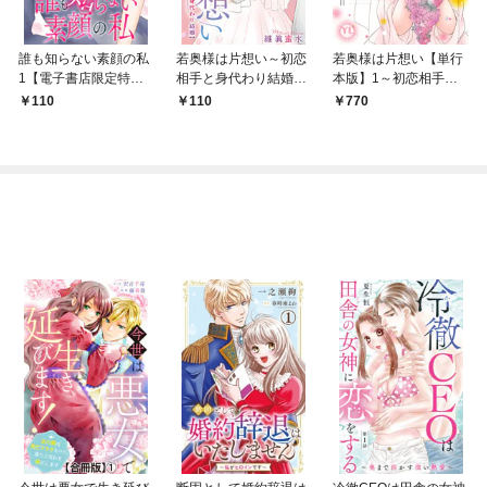
誰も知らない素顔の私
若奥様は片想い～初恋
若奥様は片想い【単行
1【電子書店限定特典
相手と身代わり結婚～
本版】1～初恋相手と
付き】
1
身代わり結婚～
110
110
770