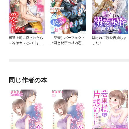
極道上司に愛されたら
［話売］パーフェクト
騙されて溺愛再婚しま
～冷徹カレとの甘すぎ
上司と秘密の社内恋愛
した！
る同居～
事情
同じ作者の本