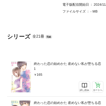
電子版配信開始日
2024/11
ファイルサイズ
- MB
シリーズ
全21冊
完結
終わった恋の始めかた 産めない私が堕ちる恋
1
165
試し読み
カートへ
終わった恋の始めかた 産めない私が堕ちる恋