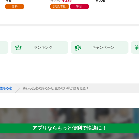
0
770
385
220
家の生贄（１）」
ら、隣国の魔術師様の
【第1話】
無料
試読増量
割引
元で幸せになりまし
た！（コミック） 1巻
ランキング
キャンペーン
が堕ちる恋
終わった恋の始めかた 産めない私が堕ちる恋 1
アプリならもっと便利で快適に！