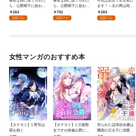
暴君な姉に捨てられた
暴君な姉に捨てられた
今世は悪女で生き延び
ら、公爵閣下に拾われ
ら、公爵閣下に拾われ
ます！～玉の輿は死亡
ました 1 美しき姉暴君
ました【合冊版】1
フラグなので、落ちこ
264
792
264
ジャクリーン【電子限
ぼれを婿にします～ 1
試読フル
試読フル
試読フル
定特典付き】
女性マンガのおすすめ本
【タテヨミ】1.野茨は
【タテヨミ】1.欠陥聖
売られた辺境伯令嬢は
霜を抱く
女ですが絶倫公爵にす
隣国の王太子に溺愛さ
がられています
れる 1