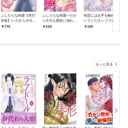
ふしだらな純愛【単行
ふしだらな純愛―だか
初恋にはお手を触れな
本版】I―だから今日も
ら今日も愛欲に溺れる
いでください 三十路の
愛欲に溺れる―【電子
― 1【電子書店特典付
恋は難しい【単話】 1
770
220
165
書店限定特典付き】
き】
もっと見る