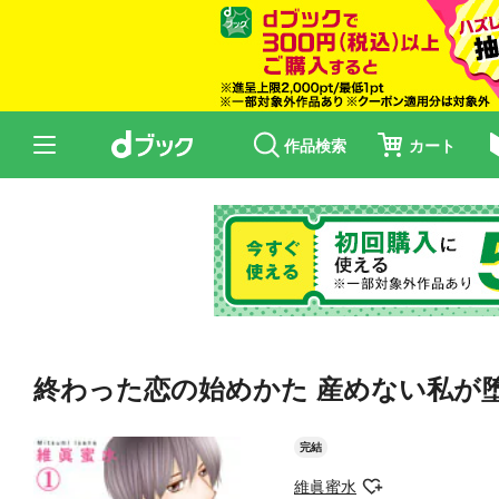
作品検索
カート
終わった恋の始めかた 産めない私が堕
完結
維眞蜜水