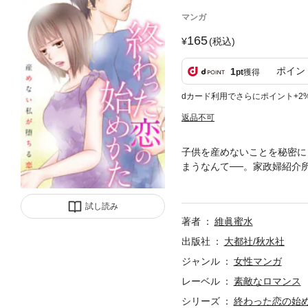
マンガ
165
(税込)
ポイン
1
pt
獲得
dカード利用でさらにポイント+2
返品不可
子供を産めないことを秘密に
まうなんて──。家政婦紹介
ていた。相手は若い男性のお
として接しようとするけれど
試し読み
著者
維眞蜜水
出版社
大都社/秋水社
ジャンル
女性マンガ
レーベル
素敵なロマンス
シリーズ
終わった恋の始め