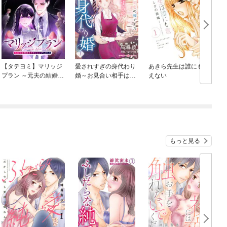
【タテヨミ】マリッジ
愛されすぎの身代わり
あきら先生は誰にも言
プラン ～元夫の結婚式
婚～お見合い相手は初
えない
をプランニングしまし
恋の彼でした～【分冊
た～
版】
もっと見る