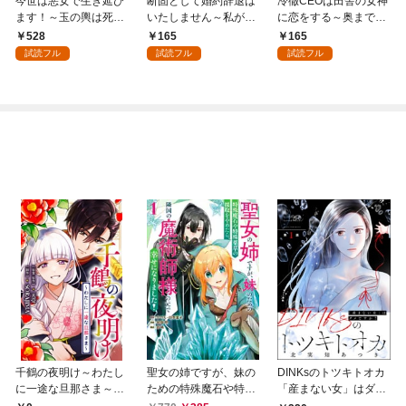
今世は悪女で生き延び
断固として婚約辞退は
冷徹CEOは田舎の女神
ます！～玉の輿は死亡
いたしません～私がヒ
に恋をする～奥まで溶
フラグなので、落ちこ
ロインです～ 1【電子
かす深い熱愛～ 1
528
165
165
ぼれを婿にします～
版特典付き】
試読フル
試読フル
試読フル
【合冊版】1
千鶴の夜明け～わたし
聖女の姉ですが、妹の
DINKsのトツキトオカ
に一途な旦那さま～
ための特殊魔石や特殊
「産まない女」はダメ
【分冊版】 1話「北条
薬草の採取をやめた
ですか？（分冊版）