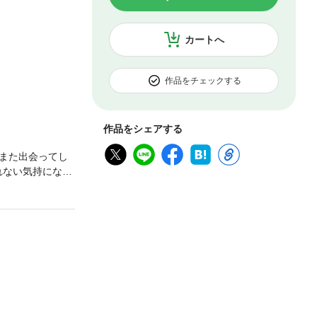
カートへ
作品をチェックする
作品をシェアする
また出会ってし
れない気持になっ
は１週間。家政婦
…。