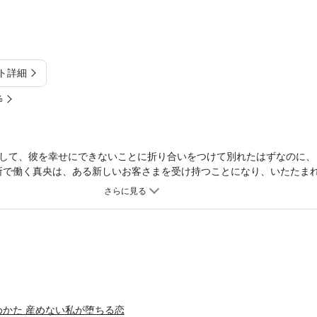
ト詳細
%
して、彼を幸せにできないことに折り合いをつけて別れたはずなのに、
所で働く真央は、ある新しいお客さまを受け持つことになり、いたたま
客様、三井翔（29）…３年前に真央が別れた元カレなのだ。試用期間
、真央は翔と彼が抱える事情に触れて、どうしようもなく惹かれていく
かた 産めない私が堕ちる恋