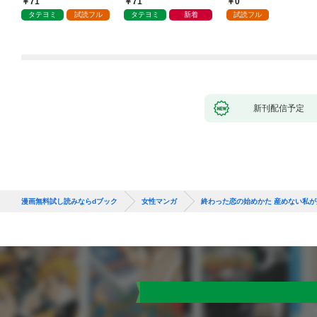
71
71
0
タテヨミ
試読フル
タテヨミ
新着
試読フル
新刊配信予定
漫画無料試し読みならdブック
女性マンガ
終わった恋の始めかた 産めない私