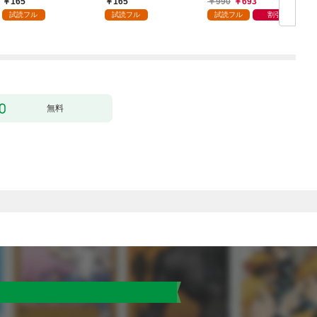
165
165
990
693
ック） 分冊版 1
どうやら違うようです
試読フル
試読フル
試読フル
割引
（コミック） 分冊版 1
版
無料