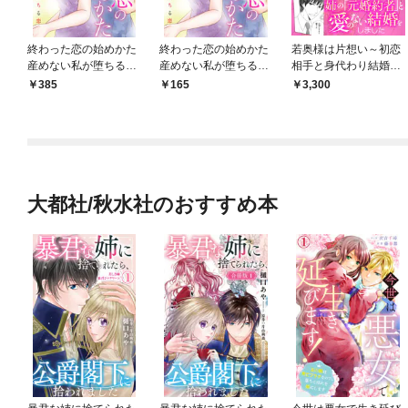
終わった恋の始めかた
終わった恋の始めかた
若奥様は片想い～初恋
産めない私が堕ちる恋
産めない私が堕ちる恋
相手と身代わり結婚～
【合冊版】1
1
【完全版】
385
165
3,300
大都社/秋水社のおすすめ本