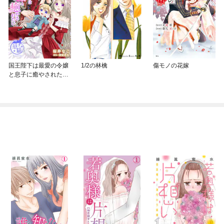
国王陛下は最愛の令嬢
1/2の林檎
傷モノの花嫁
と息子に癒やされたい
【短編】