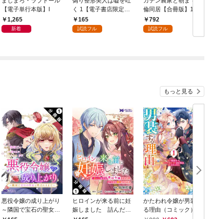
ましまろ・ラブドール
偽り整形美人は嘘を吐
ガテン農家と朝まで絶
【電子単行本版】I
く 1【電子書店限定特
倫同居【合冊版】1
典付き】
1,265
165
792
新着
試読フル
試読フル
もっと見る
悪役令嬢の成り上がり
ヒロインが来る前に妊
かたわれ令嬢が男装す
～隣国で宝石の聖女と
娠しました 詰んだは
る理由（コミック） 1
呼ばれるまで～（コミ
ずの悪役令嬢ですが、