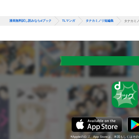
漫画無料試し読みならdブック
TLマンガ
タナカミノリ短編集
タナカミノ
Appleのロゴ、App Storeは、米国もしくはそ