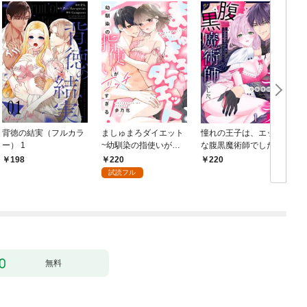
背徳の結実（フルカラ
ましゅまろダイエット
憧れの王子は、エッチ
ー） 1
~幼馴染の指使いがエ
な腹黒魔術師でした～
ッチすぎる！~(1)
閨指導係なのに、彼の
220
198
220
ミダラな魔法にかない
試読フル
ません！～(1)
【
無料