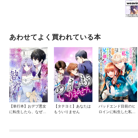
あわせてよく買われている本
【単行本】おデブ悪女
【タテヨミ】あなたは
バッドエンド目前のヒ
に転生したら、なぜか
もういりません
ロインに転生した私、
ラスボス王子様に執着
今世では恋愛するつも
されています
りがチートな兄が離し
てくれません！？@C
OMIC