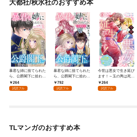
大都社/秋水社のおすすめ本
暴君な姉に捨てられた
暴君な姉に捨てられた
今世は悪女で生き延び
ら、公爵閣下に拾われ
ら、公爵閣下に拾われ
ます！～玉の輿は死亡
ました 1 美しき姉暴君
ました【合冊版】1
フラグなので、落ちこ
264
792
264
ジャクリーン【電子限
ぼれを婿にします～ 1
試読フル
試読フル
試読フル
定特典付き】
TLマンガのおすすめ本