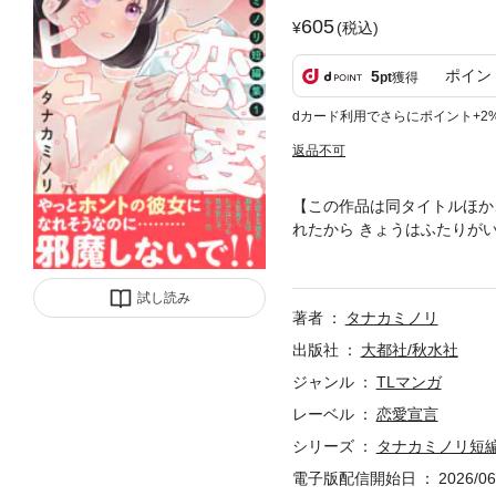
605
(税込)
ポイン
5
pt
獲得
dカード利用でさらにポイント+2
返品不可
【この作品は同タイトルほか
れたから きょうはふたりが
のほか『ヒミツ恋愛契約』『
試し読み
著者
タナカミノリ
出版社
大都社/秋水社
ジャンル
TLマンガ
レーベル
恋愛宣言
シリーズ
タナカミノリ短
電子版配信開始日
2026/06