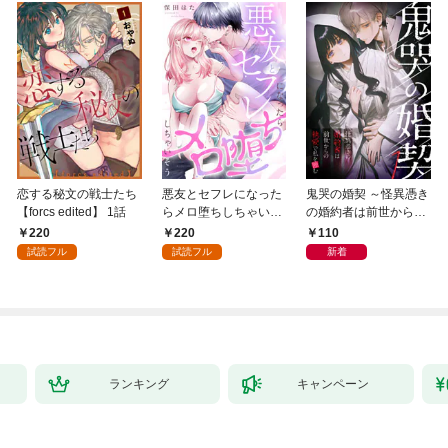
恋する秘文の戦士たち
悪友とセフレになった
鬼哭の婚契 ～怪異憑き
【forcs edited】 1話
らメロ堕ちしちゃいそ
の婚約者は前世からの
う(1)
執愛で私を蝕む～
220
220
110
（1）
試読フル
試読フル
新着
ランキング
キャンペーン