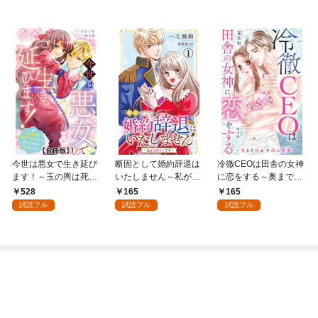
今世は悪女で生き延び
断固として婚約辞退は
冷徹CEOは田舎の女神
ます！～玉の輿は死亡
いたしません～私がヒ
に恋をする～奥まで溶
フラグなので、落ちこ
ロインです～ 1【電子
かす深い熱愛～ 1
528
165
165
ぼれを婿にします～
版特典付き】
試読フル
試読フル
試読フル
【合冊版】1