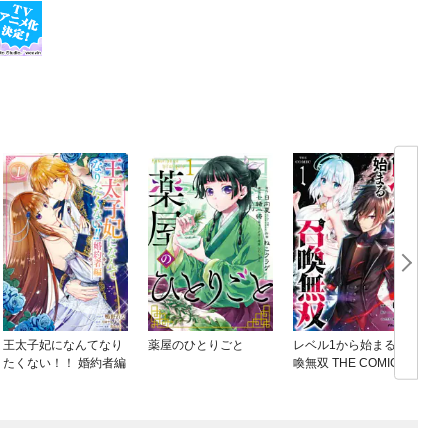
王太子妃になんてなり
薬屋のひとりごと
レベル1から始まる召
たくない！！ 婚約者編
喚無双 THE COMIC
ね