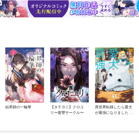
結界師の一輪華
【タテヨミ】クロユ
異世界転移したら愛犬
リ〜復讐サークル〜
が最強になりました ～
シルバーフェンリルと
俺が異世界暮らしを始
めたら～ THE COMIC