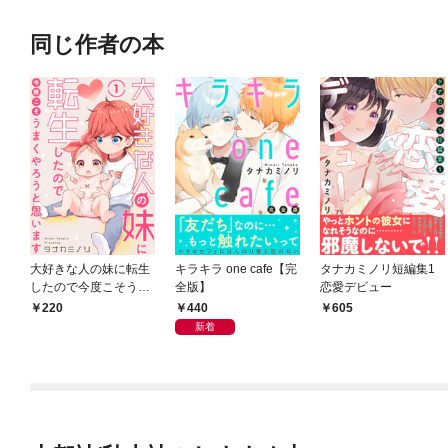
同じ作者の本
大好きな人の妹に転生
キラキラ one cafe【完
タナカミノリ短編集1
したので今度こそうま
全版】
恋愛デビュー
くやろうと思います 1
440
220
605
新着