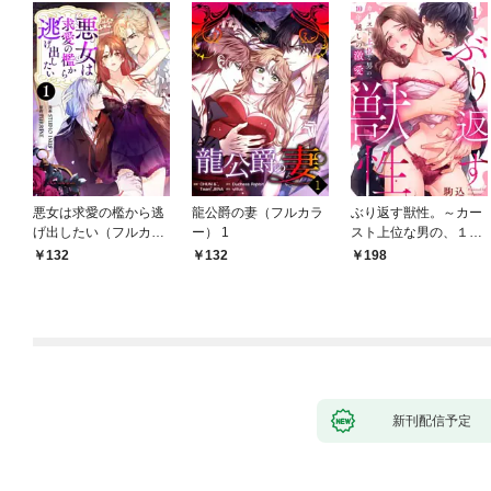
悪女は求愛の檻から逃
龍公爵の妻（フルカラ
ぶり返す獣性。～カー
げ出したい（フルカラ
ー） 1
スト上位な男の、１０
ー） 1
年越しの激愛１
132
132
198
新刊配信予定