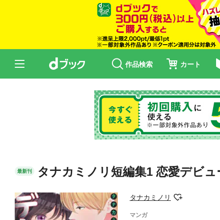
作品検索
カート
タナカミノリ短編集1 恋愛デビュ
最新刊
タナカミノリ
マンガ