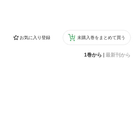
お気に入り登録
未購入巻をまとめて買う
1巻から
|
最新刊から