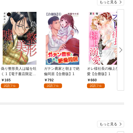
もっと見る
偽り整形美人は嘘を吐
ガテン農家と朝まで絶
オレ様社長の極上な溺
く 1【電子書店限定特
倫同居【合冊版】1
愛【合冊版】1
典付き】
165
792
660
試読フル
試読フル
試読フル
もっと見る