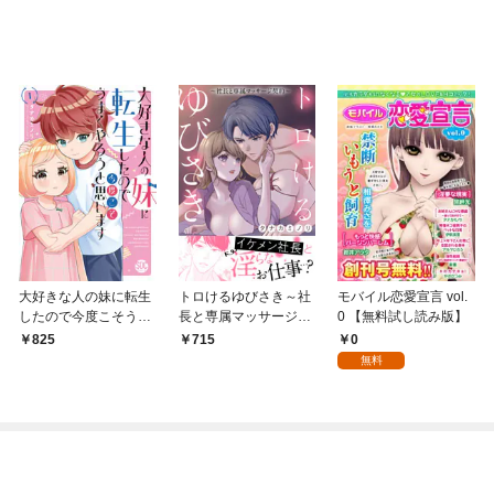
大好きな人の妹に転生
トロけるゆびさき～社
モバイル恋愛宣言 vol.
したので今度こそうま
長と専属マッサージ契
0 【無料試し読み版】
くやろうと思います
約～【電子単行本版】
0
825
715
【単行本版】I
無料