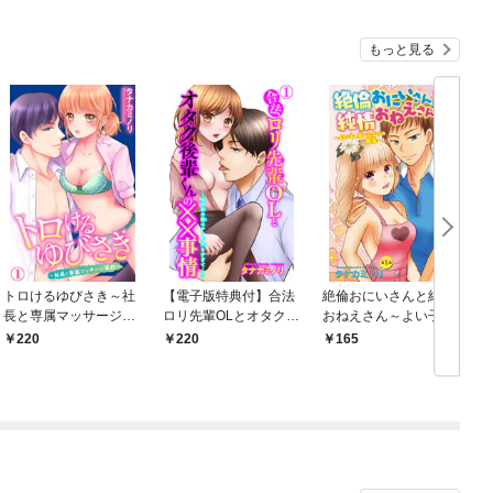
もっと見る
トロけるゆびさき～社
【電子版特典付】合法
絶倫おにいさんと純情
長と専属マッサージ契
ロリ先輩OLとオタク後
おねえさん～よい子の
約～ 1
輩くんの××事情～40c
皆にヒミツの関係～ 1
し
220
220
165
m差の彼のアレが大き
すぎて…！？ 1