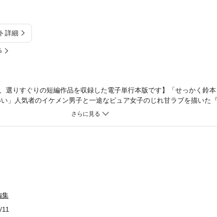
ト詳細
%
、選りすぐりの短編作品を収録した電子単行本版です】「せっかく鈴本
いい」人気者のイケメン男子と一途なピュア女子のじれ甘ラブを描いた
ヒモ系わんこ男子』など、タナカミノリ珠玉のTL短編3作品を収録！
編集
/11