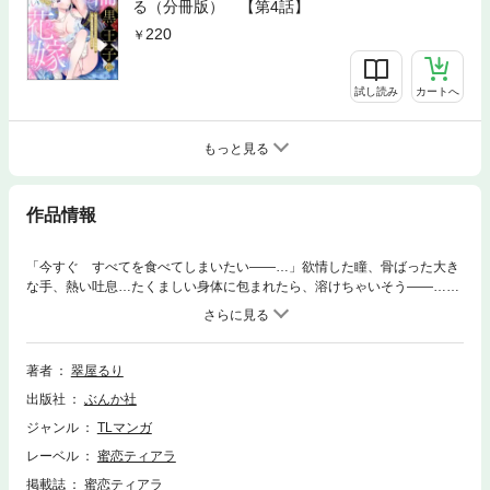
る（分冊版） 【第4話】
220
試し読み
カートへ
もっと見る
作品情報
「今すぐ すべてを食べてしまいたい――…」欲情した瞳、骨ばった大き
な手、熱い吐息…たくましい身体に包まれたら、溶けちゃいそう――…
っ！幼い頃に両親を亡くし親戚に引き取られて以来、虐げられる毎日を送
っていたルーナ。ある日、彼女は叔母が決めた婚約者に会うよう命じら
れ、舞踏会へ行くことに。ところが、会ってすぐに大勢の前で婚約破棄を
突きつけられてしまい…。そんな時、歴代最強の魔力を持つと謳われるグ
著者
翠屋るり
ラン王子が現れ、「私と結婚してくれ」とルーナに突然プロポーズ!?大困
出版社
ぶんか社
惑のまま王子に嫁ぐことになったルーナだけど、ハジメテから甘く溺愛さ
れっぱなしで――…。【一途で愛がおっきな王子様（※絶倫）】×【虐げら
ジャンル
TLマンガ
れ令嬢】ピュアでえっちなうぶ甘溺愛ラブロマンス、開幕♪※この作品は
レーベル
蜜恋ティアラ
『蜜恋ティアラ Vol.128』に収録されています。重複購入にご注意くださ
い。
掲載誌
蜜恋ティアラ