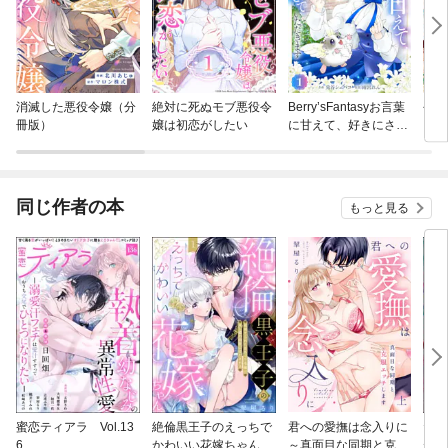
消滅した悪役令嬢（分
絶対に死ぬモブ悪役令
Berry’sFantasyお言葉
今世
冊版）
嬢は初恋がしたい
に甘えて、好きにさせ
ていただきます～死に
戻り聖女は今世こそ幸
せになりたい～
同じ作者の本
もっと見る
蜜恋ティアラ Vol.13
絶倫黒王子のえっちで
君への愛撫は念入りに
ただ
6
かわいい花嫁ちゃん 見
～真面目な同期と克服
が、