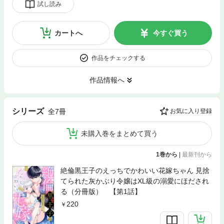
試し読み
カートへ
今すぐ買う
作品をチェックする
作品情報へ
シリーズ
全7冊
お気に入り登録
未購入巻をまとめて買う
1巻から
|
最新刊から
絶倫黒王子のえっちでかわいい花嫁ちゃん 見捨
てられた灰かぶり令嬢はXL級の溺愛にほだされ
る（分冊版） 【第1話】
220