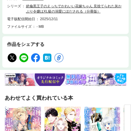
シリーズ
絶倫黒王子のえっちでかわいい花嫁ちゃん 見捨てられた灰か
ぶり令嬢はXL級の溺愛にほだされる（分冊版）
電子版配信開始日
2025/12/11
ファイルサイズ
- MB
作品をシェアする
あわせてよく買われている本