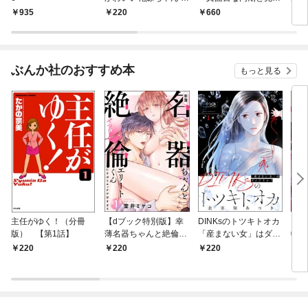
捨てられた灰かぶり令
エッチします～【合冊
れて
935
220
660
2
嬢はXL級の溺愛にほだ
版】上
でた
される（分冊版）
（単
【第1話】
ぶんか社のおすすめ本
もっと見る
主任がゆく！（分冊
【dブック特別版】幸
DINKsのトツキトオカ
【d
版） 【第1話】
薄名器ちゃんと絶倫エ
「産まない女」はダメ
物伯
リートくん むさぼりエ
ですか？（分冊版）
嬢は
220
220
220
2
ッチが甘すぎる（分冊
【第1話】
（分
版） 【第1話】
話】