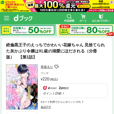
作品検索
カート
はじめての方へ
絶倫黒王子のえっちでかわいい花嫁ちゃん 見捨てられ
た灰かぶり令嬢はXL級の溺愛にほだされる（分冊
版） 【第1話】
翠屋るり
マンガ
220
(税込)
2
pt
獲得
ポイント詳細
dカード利用でさらにポイント+2%
返品不可