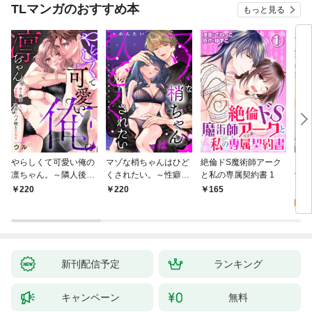
TLマンガのおすすめ本
もっと見る
やらしくて可愛い俺の
マゾな梢ちゃんはひど
絶倫ドS魔術師アーク
キス
凛ちゃん。～隣人後輩
くされたい。～性癖マ
と私の専属契約書 1
愛？(
くんのイキすぎた執着
ッチした後輩と欲望の
0
220
220
165
にハメ堕とされる～(1)
ままにセックスしたら
～(1)
新刊配信予定
ランキング
キャンペーン
無料