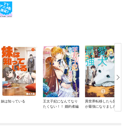
妹は知っている
王太子妃になんてなり
異世界転移したら愛犬
たくない！！ 婚約者編
が最強になりました ～
シルバーフェンリルと
俺が異世界暮らしを始
めたら～ THE COMIC