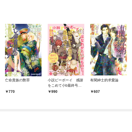
亡命貴族の艶罪
小説ビーボーイ 感謝
有閑紳士的求愛論
をこめて小b最終号（2
022年春号）
770
990
607