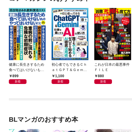
健康に長生きするため
初心者でもできるＣｈ
これが日本の最悪事件
食べてはいけないもの
ａｔＧＰＴ＆Ｇｅｍｉ
ＦＩＬＥ
やってはいけないこと
ｎｉ 仕事を楽にするＡ
899
1,100
880
Ｉの使い方
新着
新着
新着
BLマンガのおすすめ本