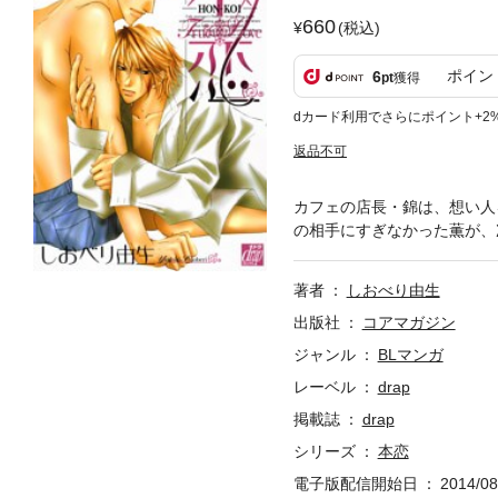
660
(税込)
ポイン
6
pt
獲得
dカード利用でさらにポイント+2
返品不可
カフェの店長・錦は、想い人
の相手にすぎなかった薫が、
著者
しおべり由生
出版社
コアマガジン
ジャンル
BLマンガ
レーベル
drap
掲載誌
drap
シリーズ
本恋
電子版配信開始日
2014/08