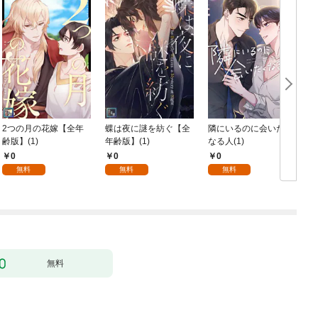
2つの月の花嫁【全年
蝶は夜に謎を紡ぐ【全
隣にいるのに会いたく
齢版】(1)
年齢版】(1)
なる人(1)
0
0
0
無料
無料
無料
無料