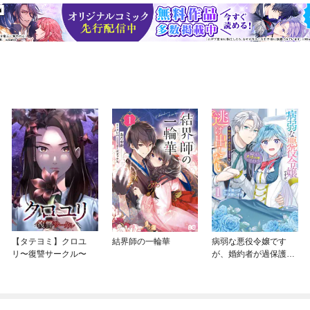
【タテヨミ】クロユ
結界師の一輪華
病弱な悪役令嬢です
リ〜復讐サークル〜
が、婚約者が過保護す
ぎて逃げ出したい(私た
ち犬猿の仲でしたよ
ね！？)