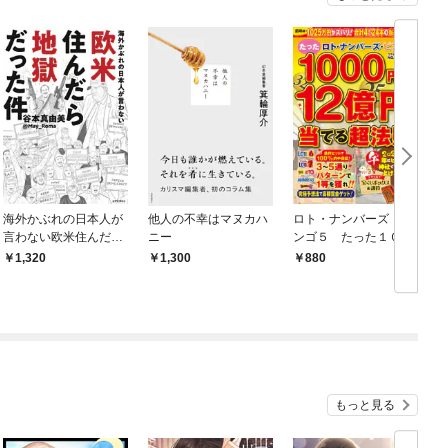
海外かぶれの日本人が
他人の不幸はマヌカハ
ロト・ナンバーズ・ビ
言わない欧米住んだら
ニー
ンゴ５ たった１００
地獄だった件
０円で１２億円を当て
を
1,320
1,300
880
る超法則
2
もっと見る