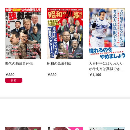
現代の独裁者列伝
昭和の黒幕列伝
大谷翔平にはなれない
が考え方は真似できる-
遊びも仕事もうまくい
880
880
1,100
く大谷マインド100-
新着