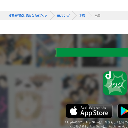
漫画無料試し読みならdブック
BLマンガ
本恋
本恋
Appleのロゴ、App Storeは、米国もしくはそ
Inc.の商標です。App Storeは、Apple In