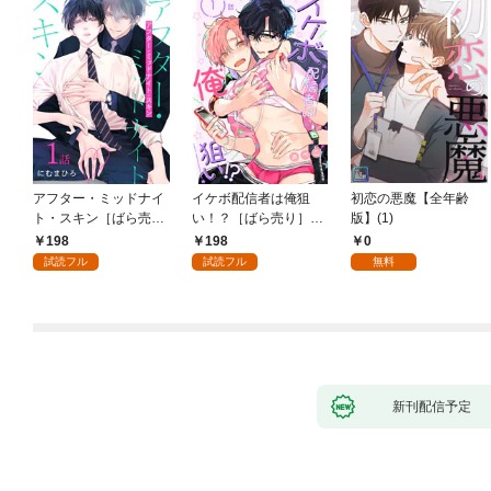
アフター・ミッドナイ
イケボ配信者は俺狙
初恋の悪魔【全年齢
ト・スキン［ばら売
い！？［ばら売り］
版】(1)
り］ 第1話
第1話
198
198
0
試読フル
試読フル
無料
新刊配信予定