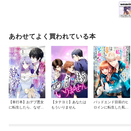
あわせてよく買われている本
【単行本】おデブ悪女
【タテヨミ】あなたは
バッドエンド目前のヒ
に転生したら、なぜか
もういりません
ロインに転生した私、
ラスボス王子様に執着
今世では恋愛するつも
されています
りがチートな兄が離し
てくれません！？@C
OMIC