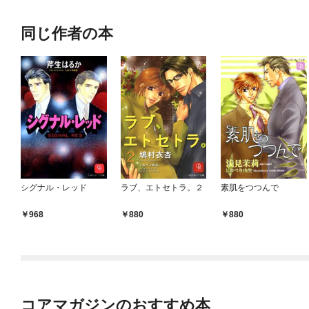
同じ作者の本
シグナル・レッド
ラブ、エトセトラ。２
素肌をつつんで
968
880
880
コアマガジンのおすすめ本