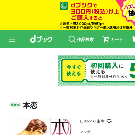
作品検索
カート
本恋
最新刊
しおべり由生
マンガ