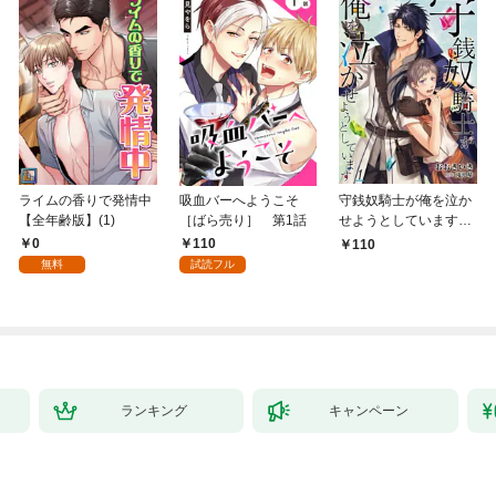
ライムの香りで発情中
吸血バーへようこそ
守銭奴騎士が俺を泣か
【全年齢版】(1)
［ばら売り］ 第1話
せようとしています
【単話】 1
0
110
110
無料
試読フル
ランキング
キャンペーン