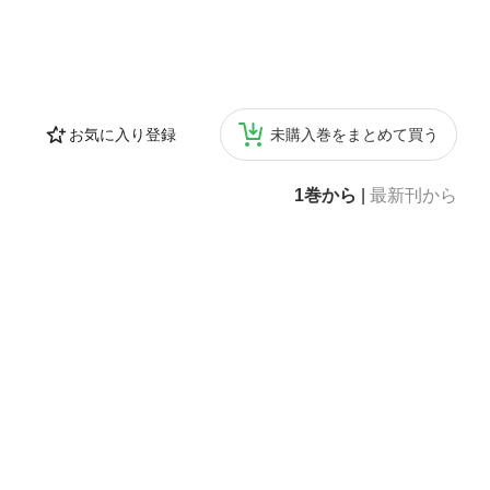
お気に入り登録
未購入巻をまとめて買う
1巻から
|
最新刊から