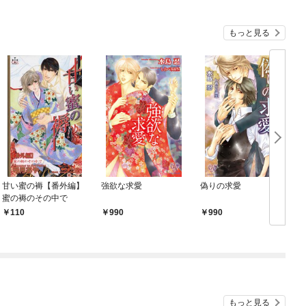
もっと見る
甘い蜜の褥【番外編】
強欲な求愛
偽りの求愛
蜜の褥のその中で
110
990
990
もっと見る