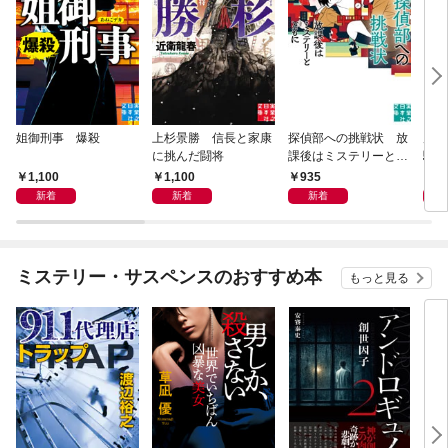
姐御刑事 爆殺
上杉景勝 信長と家康
探偵部への挑戦状 放
虎と
に挑んだ闘将
課後はミステリーとと
騒動
もに 新装版
1,100
1,100
935
1,
新着
新着
新着
ミステリー・サスペンスのおすすめ本
もっと見る