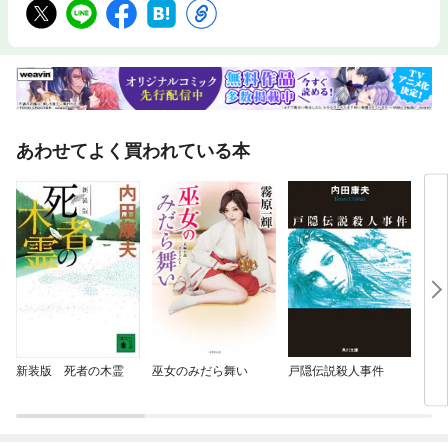
あわせてよく買われている本
新装版 死者の木霊
巫女のみだら舞い
戸隠伝説殺人事件
「信