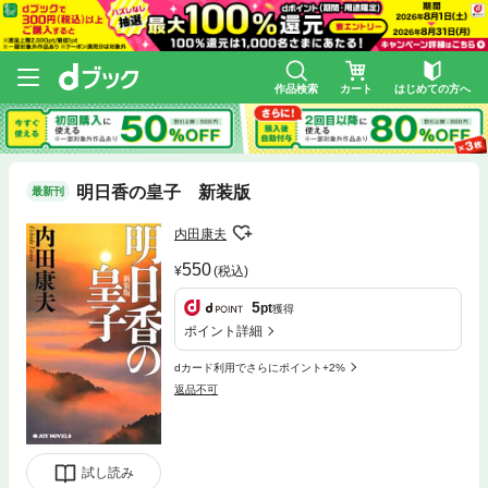
作品検索
カート
はじめての方へ
明日香の皇子 新装版
最新刊
内田康夫
550
(税込)
5
pt
獲得
ポイント詳細
dカード利用でさらにポイント+2%
返品不可
試し読み