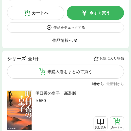
カートへ
今すぐ買う
作品をチェックする
作品情報へ
シリーズ
全1冊
お気に入り登録
未購入巻をまとめて買う
1巻から
|
最新刊から
明日香の皇子 新装版
550
試し読み
カートへ