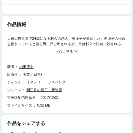
作品情報
大東広告社員で24歳になる村久の恋人・恵津子が失踪した。恵津子の伝言
を預かっていると語る男に呼び出されるが、男は村久の眼前で殺される。
「アスカノミコ」という言葉を遺した被害者は、村久が担当する大取引先
企業・エイブルックタイヤの社員だった。謎めいた言葉の意味を解く手が
かりを求め、奈良の古都・飛鳥へと向かう村久の周囲で、得体のしれない
「敵」の影が蠢きだす。失踪直前、恵津子が村久に託した一枚の絵が秘め
著者
内田康夫
た事件の真相とは…!? 内田康夫ワールドの原点がここにある。推理とロ
出版社
実業之日本社
マンが渾然一体となった、壮大なミステリー！
ジャンル
ミステリー・サスペンス
シリーズ
明日香の皇子 新装版
電子版配信開始日
2017/12/31
ファイルサイズ
0.32 MB
作品をシェアする