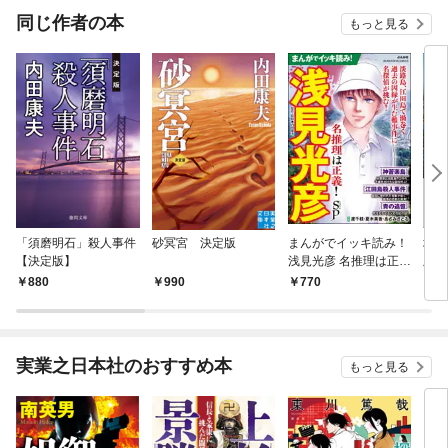
同じ作者の本
もっと見る
「須磨明石」殺人事件
砂冥宮 決定版
まんがでイッキ読み！
城崎
【決定版】
浅見光彦 名推理は正
版】
義！ SP
880
990
770
9
実業之日本社のおすすめ本
もっと見る