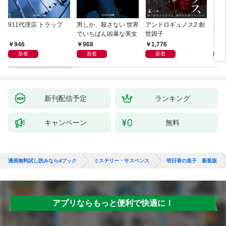
911代理店 トラップ
男しか、殺さない 世界
アンドロギュノス2 創
姐御
でいちばん凶暴な美女
世因子
946
968
1,776
1,
新着
新着
新着
新刊配信予定
ランキング
キャンペーン
無料
漫画無料試し読みならdブック
ミステリー・サスペンス
明日香の皇子 新装版
アプリならもっと便利で快適に！