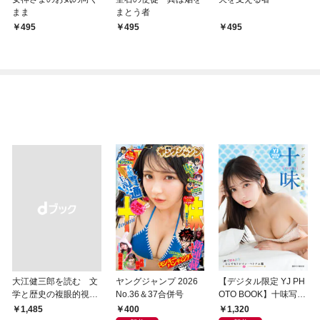
まま
まとう者
495
495
495
大江健三郎を読む 文
ヤングジャンプ 2026
【デジタル限定 YJ PH
学と歴史の複眼的視点
No.36＆37合併号
OTO BOOK】十味写真
から
集「続・『ぽみ』！？
400
1,320
￥1,485
どこでもトレイン・ベ