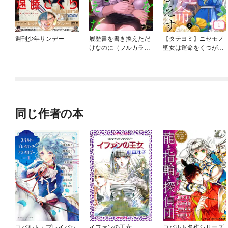
週刊少年サンデー
履歴書を書き換えただ
【タテヨミ】ニセモノ
けなのに（フルカラ
聖女は運命をくつがえ
ー）
す
同じ作者の本
コバルト・プレイバッ
イファンの王女
コバルト名作シリーズ