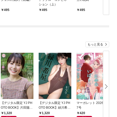
ション（上）
495
495
495
もっと見る
【デジタル限定 YJ PH
【デジタル限定 YJ PH
マーガレット 2026年1
グ
OTO BOOK】片田陽依
OTO BOOK】緑川希星
7号
6
写真集「羽色日和」
写真集「きらら、キラ
1,320
1,320
420
リ」