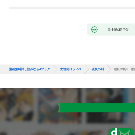
新刊配信予定
漫画無料試し読みならdブック
女性向けラノベ
破妖の剣
破妖の剣4 紫