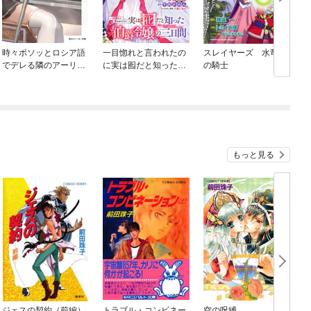
時々ボソッとロシア語
一目惚れと言われたの
スレイヤーズ 水竜王
B
でデレる隣のアーリャ
に実は囮だと知った伯
の騎士
さん
爵令嬢の三日間 連載
版
もっと見る
ジェスの契約（前編）
トラブル・コンビネー
空の呪縛