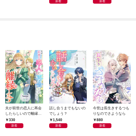
新着
新着
トナム篇」
夫が前世の恋人に再会
話し合うまでもないの
今世は長生きするつも
したらしいので離縁し
でしょう？
りなのでさようなら
ます【分冊版】1
330
1,540
880
新着
新着
新着