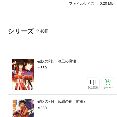
ファイルサイズ
0.20 MB
シリーズ
全40冊
破妖の剣1 漆黒の魔性
550
試し読み
カートへ
破妖の剣4 紫紺の糸（前編）
550