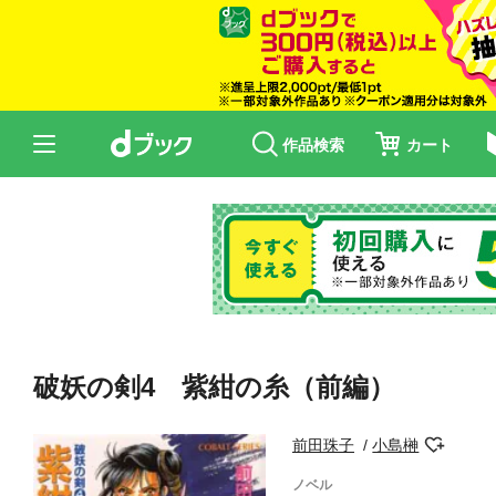
作品検索
カート
破妖の剣4 紫紺の糸（前編）
前田珠子
小島榊
ノベル