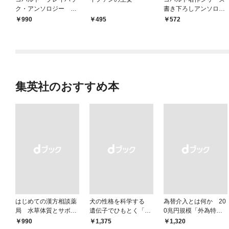
ク・アンソロジー ｐ
書き下ろしアンソロジ
ａｒｔ １
ー（１）龍と指輪と探
990
495
572
偵団
集英社のおすすめ本
はじめての漢方相談薬
犬の性格を科学する
為替介入とは何か 20
局 水草体質とサボテ
遺伝子でひもとく「最
0兆円規模「外為特
ン体質
良の友」の進化
会」が生まれた謎
￥990
￥1,375
￥1,320