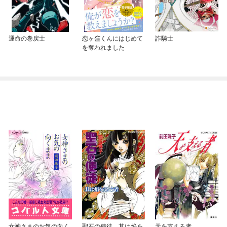
運命の巻戻士
恋ヶ窪くんにはじめて
詐騎士
を奪われました
女神さまのお気の向く
聖石の使徒 其は焔を
天を支える者