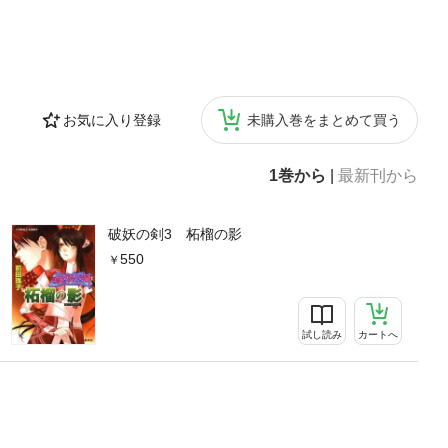
お気に入り登録
未購入巻をまとめて買う
1巻から
|
最新刊から
破妖の剣3 柘榴の影
550
試し読み
カートへ