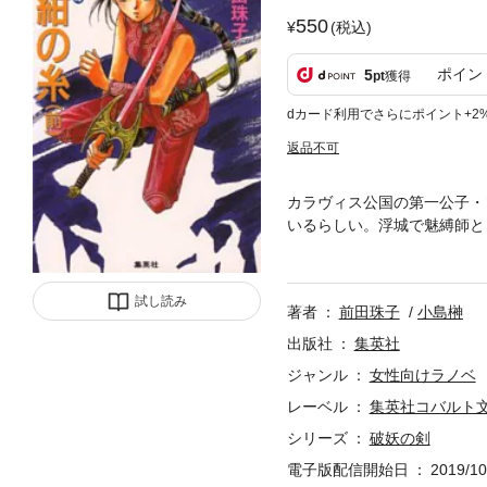
550
(税込)
ポイン
5
pt
獲得
dカード利用でさらにポイント+2
返品不可
カラヴィス公国の第一公子・
いるらしい。浮城で魅縛師と
た。従うのは彩糸という皇女
スたちを襲う。だが頼りの闇
試し読み
著者
前田珠子
小島榊
出版社
集英社
ジャンル
女性向けラノベ
レーベル
集英社コバルト
シリーズ
破妖の剣
電子版配信開始日
2019/10