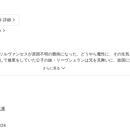
ト詳細
%
ソルヴァンセスが原因不明の難病になった。どうやら魔性に、その生気
して修業をしていた公子の妹・リーヴシェランは兄を見舞いに、故国に
の護り手と、侍女に姿を変えた破妖剣士・ラエスリール。魔性に操られ
主（あんしゅ）は姿をみせない…!?
文庫
/24