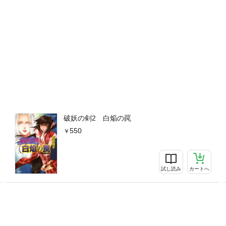
破妖の剣2 白焔の罠
550
試し読み
カートへ