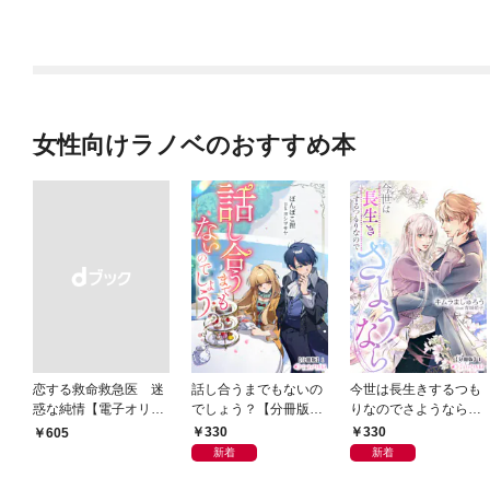
女性向けラノベのおすすめ本
恋する救命救急医 迷
話し合うまでもないの
今世は長生きするつも
惑な純情【電子オリジ
でしょう？【分冊版】
りなのでさようなら
ナル】
1
【分冊版】1
330
330
￥605
新着
新着