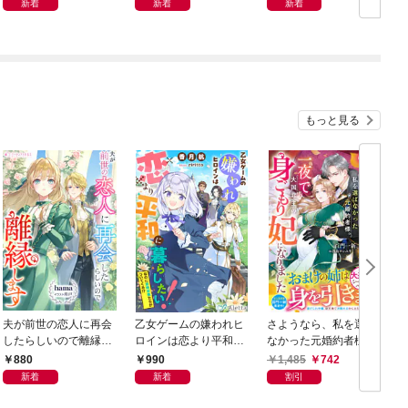
新着
新着
新着
もっと見る
夫が前世の恋人に再会
乙女ゲームの嫌われヒ
さようなら、私を選ば
したらしいので離縁し
ロインは恋より平和に
なかった元婚約者様。
ます
暮らしたい！（なのに
一夜で大国君主の身ご
880
990
1,485
742
攻略対象たちがついて
もり妃になりました
新着
新着
割引
くる！？）
【電子限定SS付き】