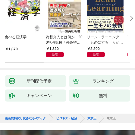
食べる経済学
為替介入とは何か 20
リーン・ラーニング
研究
0兆円規模「外為特
「ものにする」人が自
会」が生まれた謎
然とやっている 最小の
1,320
2,200
5,
1,870
インプットで最大の成
新着
新着
果を得る学習法
新刊配信予定
ランキング
キャンペーン
無料
漫画無料試し読みならdブック
ビジネス・経済
東京王
東京王