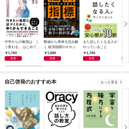
中学からの勉強は、こ
数値から将来を読み解
また話したくなる人が
83
う変わる。 はじめての
く 経済指標のキホン
やっていること
事
自学自習のキホン
1,760
1,980
1,760
1,
新着
新着
新着
自己啓発のおすすめ本
もっと見る