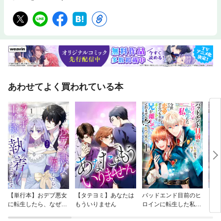
あわせてよく買われている本
【単行本】おデブ悪女
【タテヨミ】あなたは
バッドエンド目前のヒ
【タ
に転生したら、なぜか
もういりません
ロインに転生した私、
リ〜
ラスボス王子様に執着
今世では恋愛するつも