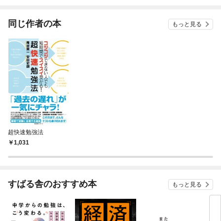
されています
りがチートな兄が離し
てくれません！？@C
OMIC
同じ作者の本
もっと見る
超快速勉強法
1,031
すばる舎のおすすめ本
もっと見る