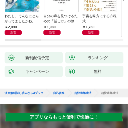
わたし、そんなにとん
自分の声を見つけるた
宇宙を味方にする方程
基地
がってましたかね。
めの「話し方」の教
式
るた
獅子座、Ａ型、丙午は
室 Ｏｒａｃｙ（オラ
2,090
1,980
1,760
2,
めぐる
シー）
新着
新着
新着
新刊配信予定
ランキング
キャンペーン
無料
漫画無料試し読みならdブック
自己啓発
超快速勉強法
超快速勉強法
アプリならもっと便利で快適に！