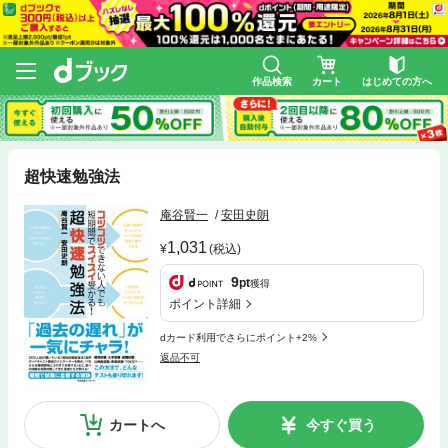
作品検索
カート
はじめての方へ
超快速勉強法
庵谷賢一
安田史朗
1,031
(税込)
9
pt
獲得
ポイント詳細
dカード利用でさらにポイント+2%
返品不可
カートへ
今すぐ買う