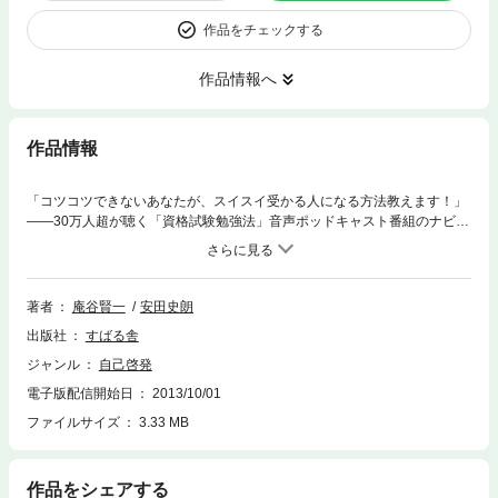
作品をチェックする
作品情報へ
作品情報
「コツコツできないあなたが、スイスイ受かる人になる方法教えます！」
——30万人超が聴く「資格試験勉強法」音声ポッドキャスト番組のナビゲ
ーターを務め、「１年かかる難関資格に３ヵ月で合格」など、数々の試験
を短期攻略してきた著者たちが、「最短で試験に合格する秘訣」を公開！
「勉強が続かない」「やる気が起きない」「今さら勉強しても遅い」……
そのように悩んでいる人こそ、この方法であっという間に合格できます！
著者
庵谷賢一
安田史朗
出版社
すばる舎
ジャンル
自己啓発
電子版配信開始日
2013/10/01
ファイルサイズ
3.33 MB
作品をシェアする