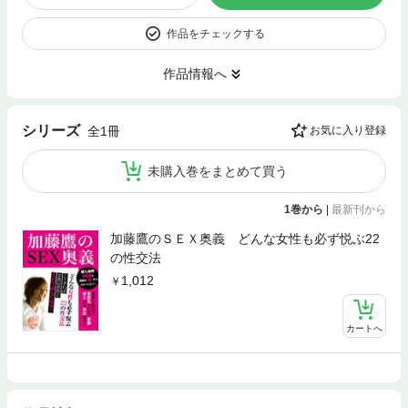
作品をチェックする
作品情報へ
シリーズ
全1冊
お気に入り登録
未購入巻をまとめて買う
1巻から
|
最新刊から
加藤鷹のＳＥＸ奥義 どんな女性も必ず悦ぶ22
の性交法
1,012
カートへ