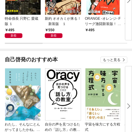
特命係長 只野仁 愛蔵
新約 オオカミが来る！
ORANGE -オレンジ- F
GE
版 １
新装版 １
リーグ激闘新装版！ 第
OF
１巻
495
550
495
4
新着
新着
自己啓発のおすすめ本
もっと見る
わたし、そんなにとん
自分の声を見つけるた
宇宙を味方にする方程
基地
がってましたかね。
めの「話し方」の教
式
るた