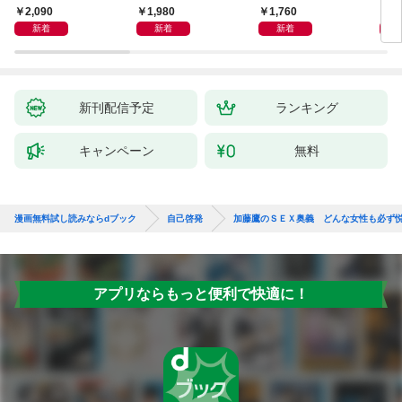
獅子座、Ａ型、丙午は
室 Ｏｒａｃｙ（オラ
2,090
1,980
1,760
2,
めぐる
シー）
新着
新着
新着
新刊配信予定
ランキング
キャンペーン
無料
漫画無料試し読みならdブック
自己啓発
加藤鷹のＳＥＸ奥義 どんな女性も必ず悦
アプリならもっと便利で快適に！