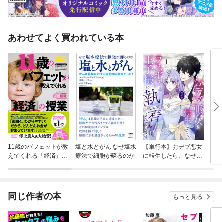
あわせてよく買われている本
11歳のバフェットが教
塩と水とがん なぜ塩水
【単行本】おデブ悪女
【タ
えてくれる「経済」の
療法で細胞が蘇るのか
に転生したら、なぜか
もう
授業
ラスボス王子様に執着
されています
同じ作者の本
もっと見る