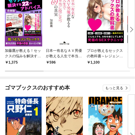
加藤鷹が教える！セッ
日本一有名なＡＶ男優
プロが教えるセックス
加藤
クスの悩みを解決する
が教える人生で本当に
の教科書～レジェンド
ス
22のアドバイス
役に立つ69の真実
AV男優 加藤鷹直伝！
下半
1,375
596
1,100
1,
女性をイカせる最高の
な人
技術～
テク
服術
ル法
ゴマブックスのおすすめ本
もっと見る