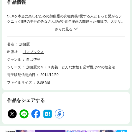
作品情報
SEXを本当に楽しむための加藤鷹の究極奥義!!愛する人ともっと繋がるテ
クニック!!世の男性のみなさん!!AVや青年漫画の間違った知識で、大切な女
性を傷つけてはいませんか？SEXは五感すべてを駆使して相手と深く関わ
り、理解しあえる究極のコミュニケーション！本書は、「会話を楽しむよ
うに、おしゃべりをするようにセックスを楽しんでもらいたい」という著
者・加藤鷹氏の思いから生まれた一冊です。6，000人以上の女性と絡んで
著者
加藤鷹
きた加藤鷹の経験に裏付けされた、真に女性とSEXを楽しむためのテクニ
出版社
ゴマブックス
ック集!!
ジャンル
自己啓発
シリーズ
加藤鷹のＳＥＸ奥義 どんな女性も必ず悦ぶ22の性交法
電子版配信開始日
2014/12/30
ファイルサイズ
0.39 MB
作品をシェアする