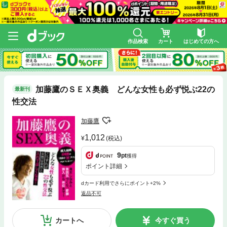
作品検索
カート
はじめての方へ
加藤鷹のＳＥＸ奥義 どんな女性も必ず悦ぶ22の
最新刊
性交法
加藤鷹
1,012
(税込)
9
pt
獲得
ポイント詳細
dカード利用でさらにポイント+2%
返品不可
カートへ
今すぐ買う