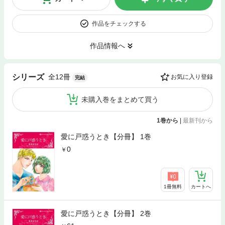
作品をチェックする
作品情報へ
全12冊
シリーズ
お気に入り登録
完結
未購入巻をまとめて買う
1巻から
|
最新刊から
愛に戸惑うとき【分冊】 1巻
0
1冊無料
カートへ
愛に戸惑うとき【分冊】 2巻