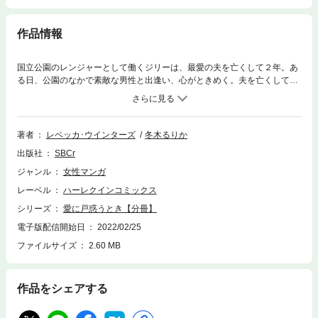
作品情報
国立公園のレンジャーとして働くジリーは、最愛の夫を亡くして２年。あ
る日、公園のなかで素敵な男性と出逢い、心がときめく。夫を亡くして以
来、こんな思いは初めてだった。数日後、その男性が彼女の職場に現れ
る。彼の名はアレックス、火山学者として赴任してきたという。彼は青少
年更生プログラムとして少年をひとり預かっていた。ジリーはこの少年を
通じて、アレックスと心を通わせていく。だが彼女の心のなかには、いま
著者
レベッカ･ウインターズ
冬木るりか
だ亡き夫への愛がくすぶっていた……。
出版社
SBCr
ジャンル
女性マンガ
レーベル
ハーレクインコミックス
シリーズ
愛に戸惑うとき【分冊】
電子版配信開始日
2022/02/25
ファイルサイズ
2.60 MB
作品をシェアする