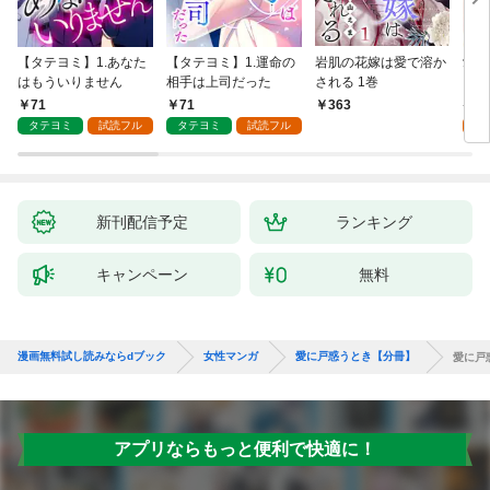
【タテヨミ】1.あなた
【タテヨミ】1.運命の
岩肌の花嫁は愛で溶か
愛し
はもういりません
相手は上司だった
される 1巻
い 
71
71
1
363
タテヨミ
試読フル
タテヨミ
試読フル
試
新刊配信予定
ランキング
キャンペーン
無料
漫画無料試し読みならdブック
女性マンガ
愛に戸惑うとき【分冊】
愛に戸
アプリならもっと便利で快適に！