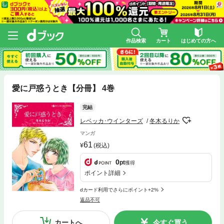
作品検索
カート
はじめての方へ
愛に戸惑うとき【分冊】 4巻
完結
レベッカ･ウインターズ
冬木るりか
マンガ
61
(税込)
0
pt
獲得
ポイント詳細
dカード利用でさらにポイント+2%
返品不可
カートへ
今すぐ買う