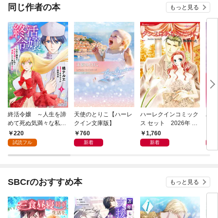
同じ作者の本
もっと見る
終活令嬢 ～人生を諦
天使のとりこ【ハーレ
ハーレクインコミック
ハー
めて死ぬ気満々な私と
クイン文庫版】
ス セット 2026年 vo
ス 
溺愛したい神官の攻防
l.1072
l.10
220
760
1,760
1,
～(話売り) #1
試読フル
新着
新着
SBCrのおすすめ本
もっと見る