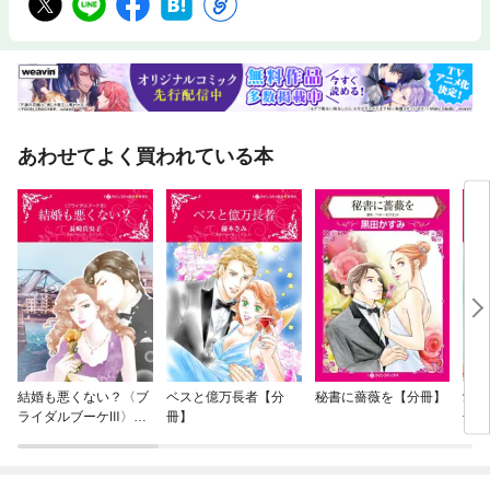
あわせてよく買われている本
結婚も悪くない？〈ブ
ベスと億万長者【分
秘書に薔薇を【分冊】
愛は
ライダルブーケⅢ〉
冊】
冊】
【分冊】