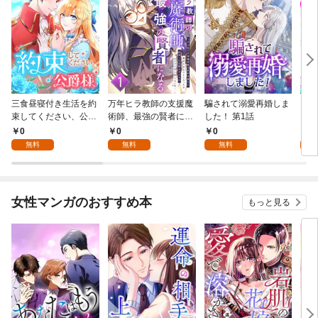
三食昼寝付き生活を約
万年ヒラ教師の支援魔
騙されて溺愛再婚しま
ヒト
束してください、公爵
術師、最強の賢者にな
した！ 第1話
様 1話
る～不人気の支援魔術
0
0
0
0
師は給料泥棒だと魔術
無料
無料
無料
大学をクビになった
が、出世した元教え子
たちのおかげで何も困
らない件～ 第1話
女性マンガのおすすめ本
もっと見る