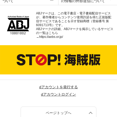
ついて
の情報の外部送信について
ABJマークは、この電子書店・電子書籍配信サービス
が、著作権者からコンテンツ使用許諾を得た正規版配
信サービスであることを示す登録商標（登録番号 第
6091713号）です。
ABJマークの詳細、ABJマークを掲示しているサービス
の一覧はこちら
→
https://aebs.or.jp/
dアカウントを発行する
dアカウントログイン
ページトップへ