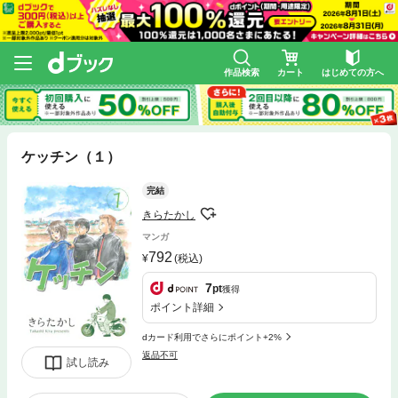
作品検索
カート
はじめての方へ
ケッチン（１）
完結
きらたかし
マンガ
792
(税込)
7
pt
獲得
ポイント詳細
dカード利用でさらにポイント+2%
返品不可
試し読み