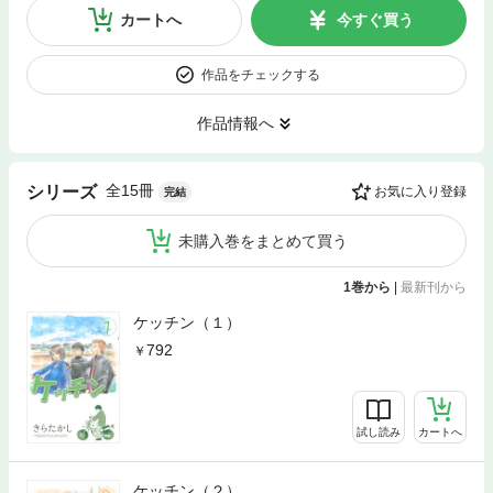
カートへ
今すぐ買う
作品をチェックする
作品情報へ
全15冊
シリーズ
お気に入り登録
完結
未購入巻をまとめて買う
1巻から
|
最新刊から
ケッチン（１）
792
試し読み
カートへ
ケッチン（２）