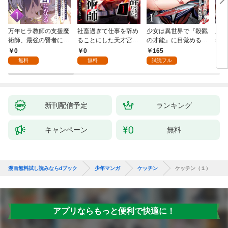
万年ヒラ教師の支援魔
社畜過ぎて仕事を辞め
少女は異世界で『殺戮
魔王
術師、最強の賢者にな
ることにした天才宮廷
の才能』に目覚める
者パ
る～不人気の支援魔術
魔術師～辺境の地でス
(話売り) #1
やっ
0
0
165
2
師は給料泥棒だと魔術
ローライフを夢見る
無料
無料
試読フル
大学をクビになった
が、不届き者を倒して
が、出世した元教え子
いたら『最果ての魔
たちのおかげで何も困
女』と呼ばれるように
らない件～ 第1話
なる～ 第1話
新刊配信予定
ランキング
キャンペーン
無料
漫画無料試し読みならdブック
少年マンガ
ケッチン
ケッチン（１）
アプリならもっと便利で快適に！