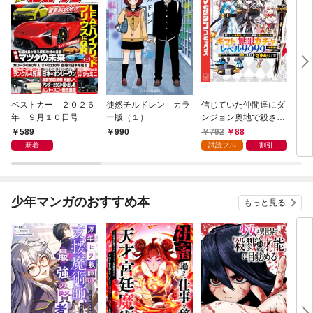
ベストカー ２０２６
徒然チルドレン カラ
信じていた仲間達にダ
魔女
年 ９月１０日号
ー版（１）
ンジョン奥地で殺され
かけたがギフト『無限
589
792
88
7
990
ガチャ』でレベル９９
新着
試読フル
割引
試
９９の仲間達を手に入
れて元パーティーメン
バーと世界に復讐＆
『ざまぁ！』します！
少年マンガのおすすめ本
もっと見る
（１）