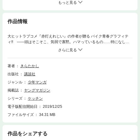
もっと見る
作品情報
大ヒットラブコメ『赤灯えれじい』の作者が贈る バイク青春グラフィテ
ィ!! ――頭はそこそこ、気弱で寡黙。ハマっているもの……特になし。
そんな15歳・ユウの友達は、幼なじみのシュウとマコ。いつも一緒にいた
けれど、中学卒業をきっかけに、みんな進路がバラバラに。新たな出会い
や経験を通して、平凡だった毎日が動き出す!!
著者
きらたかし
出版社
講談社
ジャンル
少年マンガ
掲載誌
ヤングマガジン
シリーズ
ケッチン
電子版配信開始日
2019/12/25
ファイルサイズ
34.31 MB
作品をシェアする