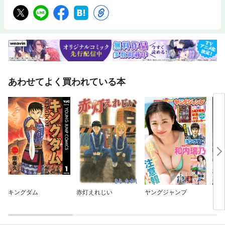
あわせてよく買われている本
キングダム
赤灯えれじい
ヤングジャンプ
ドン