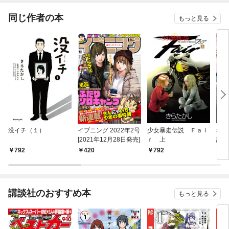
同じ作者の本
もっと見る
没イチ（１）
イブニング 2022年2号
少女暴走伝説 Ｆａｉ
赤灯
[2021年12月28日発売]
ｒ 上
語
792
420
792
7
講談社のおすすめ本
もっと見る