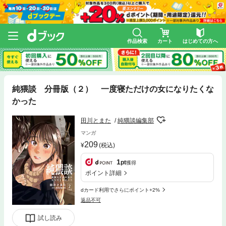
作品検索
カート
はじめての方へ
純猥談 分冊版（２） 一度寝ただけの女になりたくな
かった
田川とまた
純猥談編集部
マンガ
209
(税込)
1
pt
獲得
ポイント詳細
dカード利用でさらにポイント+2%
返品不可
試し読み