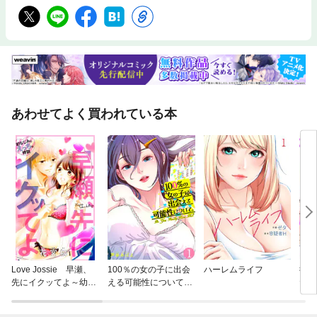
あわせてよく買われている本
Love Jossie 早瀬、
100％の女の子に出会
ハーレムライフ
彼女
先にイクッてよ～幼な
える可能性について。
たら
じみとえっちな特訓～
【フルカラー】
【全