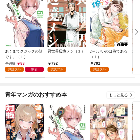
あくまでクジャクの話
異世界辺境メシ（１）
かわいいのは俺である
君が
です。（１）
（１）
て 
792
88
792
792
2
試読フル
割引
試読フル
試読フル
試
青年マンガのおすすめ本
もっと見る