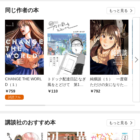
同じ作者の本
もっと見る
CHANGE THE WORL
トドック配達日記 なぎ
純猥談（１） 一度寝
染色
D（１）
風をとどけて 第1
ただけの女になりたく
集
話 僕の大切な6分間
なかった
759
110
792
7
試読フル
講談社のおすすめ本
もっと見る