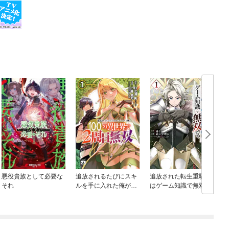
悪役貴族として必要な
追放されるたびにスキ
追放された転生重騎士
それ
ルを手に入れた俺が、
はゲーム知識で無双す
100の異世界で2周目無
る
双【電子単行本】