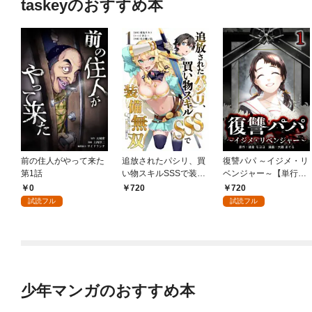
taskeyのおすすめ本
前の住人がやって来た
追放されたパシリ、買
復讐パパ ～イジメ・リ
第1話
い物スキルSSSで装備
ベンジャー～【単行本
無双 ～買ったモノを
版】 1巻
0
720
720
超強化して最強パーテ
試読フル
試読フル
ィー目指します～【単
行本版】 1巻
少年マンガのおすすめ本