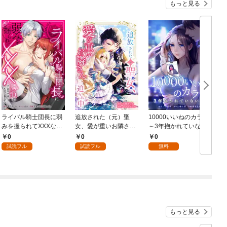
もっと見る
ライバル騎士団長に弱
追放された（元）聖
10000いいねのカラダ
みを握られてXXXな勝
女、愛が重いお隣さん
～3年抱かれていな
負をすることになりま
に迫られ中第1話
い、私～第1話
0
0
0
した第1話
試読フル
試読フル
無料
もっと見る