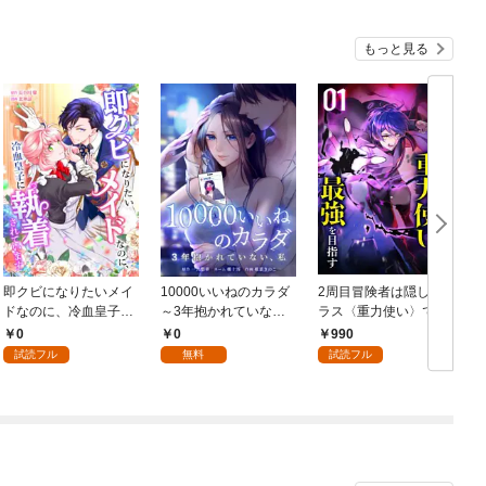
もっと見る
即クビになりたいメイ
10000いいねのカラダ
2周目冒険者は隠しク
ドなのに、冷血皇子に
～3年抱かれていな
ラス〈重力使い〉で最
執着されています第1
い、私～第1話
強を目指す 【コミッ
0
0
990
話
ク】 （1）
試読フル
無料
試読フル