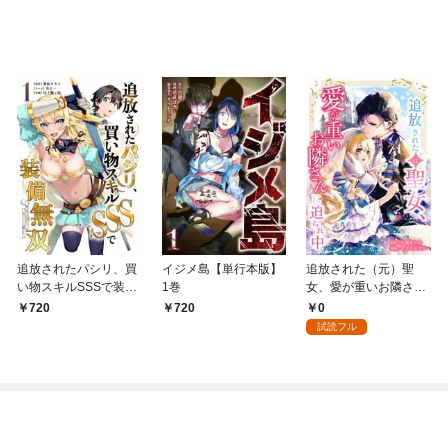
追放されたパシリ、買
イジメ島【単行本版】
追放された（元）聖
い物スキルSSSで装備
1巻
女、愛が重いお隣さん
無双 ～買ったモノを
に迫られ中第1話
0
720
720
超強化して最強パーテ
試読フル
ィー目指します～【単
行本版】 1巻