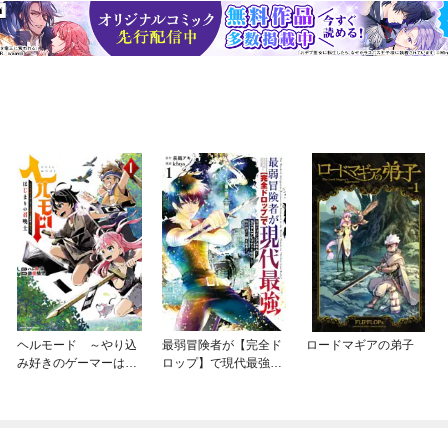
ヘルモード ～やり込
最弱冒険者が【完全ド
ロードマギアの弟子
み好きのゲーマーは廃
ロップ】で現代最強
設定の異世界で無双す
自分だけのレアスキル
る～はじまりの召喚士
とカスタムアビリティ
を駆使して他の誰より
強くなる！