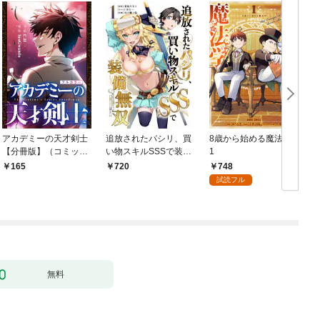
アカデミーの天才剣士
追放されたパシリ、買
8歳から始める魔法学
【分冊版】（コミッ
い物スキルSSSで装備
1
ク） １話【フルカラ
無双 ～買ったモノを
748
165
720
ー】
超強化して最強パーテ
試読フル
ィー目指します～【単
行本版】 1巻
無料