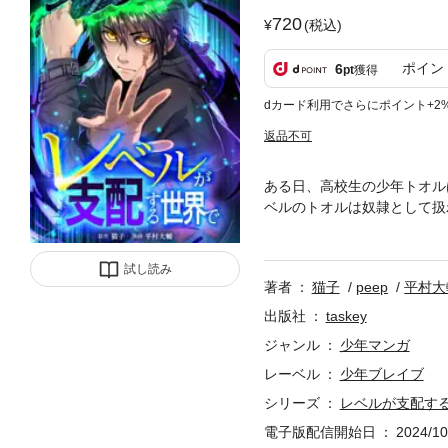
720
(税込)
ポイン
6
pt
獲得
dカード利用でさらにポイント+2
返品不可
ある日、高校生の少年トオル
ベルのトオルは奴隷として扱
を倒し、誰よりもレベルを上
くダークファンタジーが、待
試し読み
著者
猫子
peep
平村大
出版社
taskey
ジャンル
少年マンガ
レーベル
少年ブレイブ
シリーズ
レベルが支配す
電子版配信開始日
2024/10