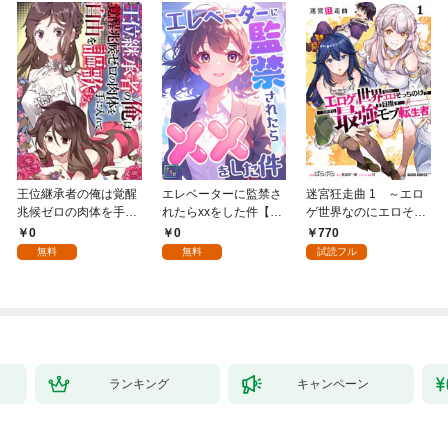
王位継承者の俺は覚醒
エレベーターに監禁さ
迷宮狂走曲 1 ～エロ
兆候ゼロの肉体を手に
れたらxxをした件【全
ゲ世界なのにエロそっ
入れて自由を謳歌す
年齢版】(1)
ちのけでひたすら最強
0
0
770
る。1
を目指すモブ転生者～
無料
無料
試読フル
ランキング
キャンペーン