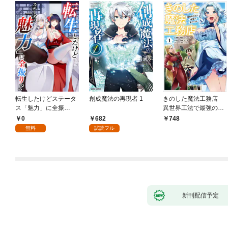
転生したけどステータ
創成魔法の再現者 1
きのした魔法工務店
ス「魅力」に全振
異世界工法で最強の家
り！？(1)
づくりを（コミック）
0
682
748
１
無料
試読フル
新刊配信予定