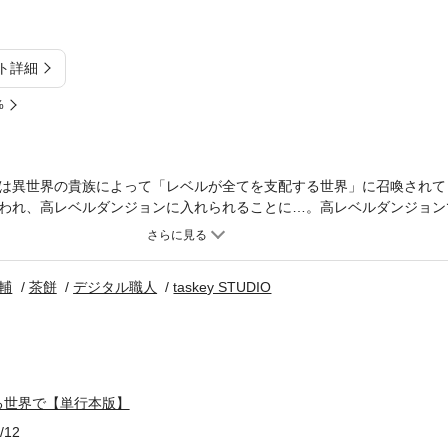
ト詳細
%
は異世界の貴族によって「レベルが全てを支配する世界」に召喚されて
われ、高レベルダンジョンに入れられることに…。高レベルダンジョン
げ、元の世界に帰ることを誓うのだった――。「小説家になろう」人気
望のコミカライズ化！！
輔
茶餅
デジタル職人
taskey STUDIO
る世界で【単行本版】
/12