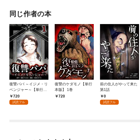
同じ作者の本
復讐パパ ～イジメ・リ
復讐のケダモノ【単行
前の住人がやって来た
ベンジャー～【単行本
本版】 1巻
第1話
版】 1巻
720
0
720
試読フル
試読フル