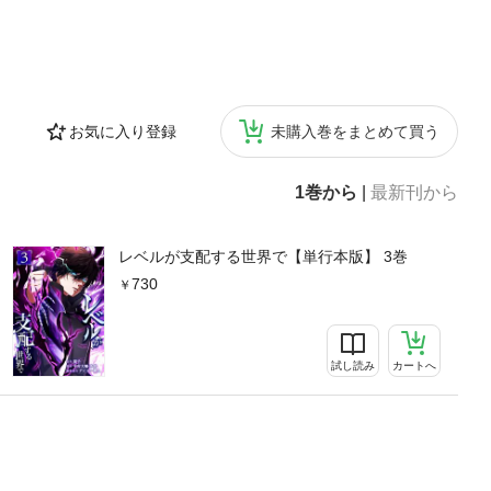
お気に入り登録
未購入巻をまとめて買う
1巻から
|
最新刊から
レベルが支配する世界で【単行本版】 3巻
730
試し読み
カートへ