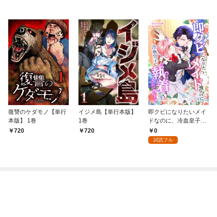
復讐のケダモノ【単行
イジメ島【単行本版】
即クビになりたいメイ
本版】 1巻
1巻
ドなのに、冷血皇子に
執着されています第1
0
720
720
話
試読フル