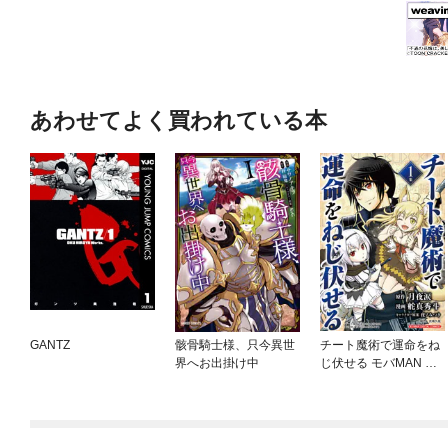
あわせてよく買われている本
GANTZ
骸骨騎士様、只今異世
チート魔術で運命をね
界へお出掛け中
じ伏せる モバMAN DI
GITAL COMICS