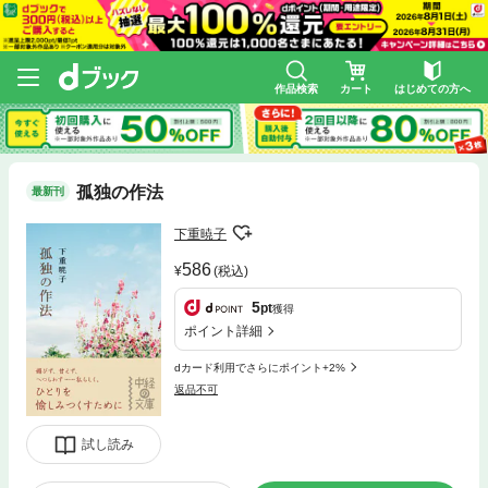
作品検索
カート
はじめての方へ
孤独の作法
最新刊
下重暁子
586
(税込)
5
pt
獲得
ポイント詳細
dカード利用でさらにポイント+2%
返品不可
試し読み