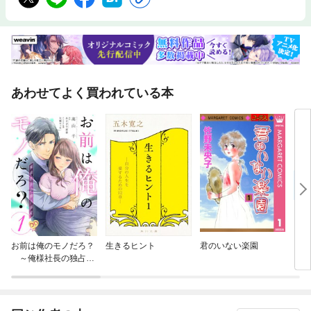
あわせてよく買われている本
お前は俺のモノだろ？
生きるヒント
君のいない楽園
にゃ
～俺様社長の独占溺
愛～【単話】