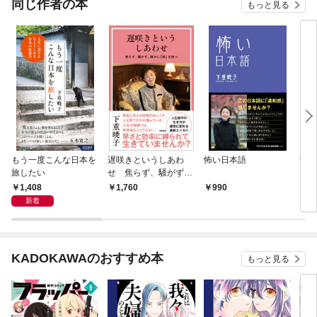
同じ作者の本
もっと見る
もう一度こんな日本を
遅咲きというしあわ
怖い日本語
母を
旅したい
せ 焦らず、騒がず、
静かに「時」を待つ
1,408
1,760
990
9
新着
KADOKAWAのおすすめ本
もっと見る