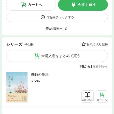
カートへ
今すぐ買う
作品をチェックする
作品情報へ
シリーズ
全1冊
お気に入り登録
未購入巻をまとめて買う
1巻から
|
最新刊から
孤独の作法
586
試し読み
カートへ