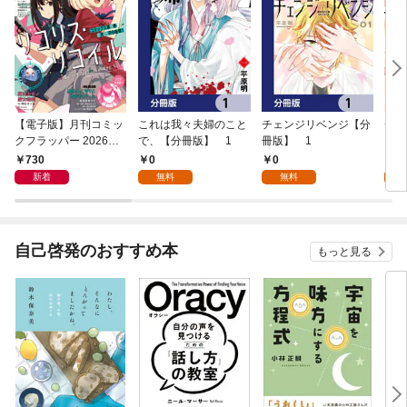
【電子版】月刊コミッ
これは我々夫婦のこと
チェンジリベンジ【分
チェ
クフラッパー 2026年9
で、【分冊版】 1
冊版】 1
月号
730
0
0
7
新着
無料
無料
試
自己啓発のおすすめ本
もっと見る