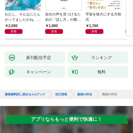
わたし、そんなにとん
自分の声を見つけるた
宇宙を味方にする方程
基地
がってましたかね。
めの「話し方」の教
式
るた
獅子座、Ａ型、丙午は
室 Ｏｒａｃｙ（オラ
2,090
1,980
1,760
2,
めぐる
シー）
新着
新着
新着
新刊配信予定
ランキング
キャンペーン
無料
漫画無料試し読みならdブック
自己啓発
孤独の作法
孤独の作法
アプリならもっと便利で快適に！