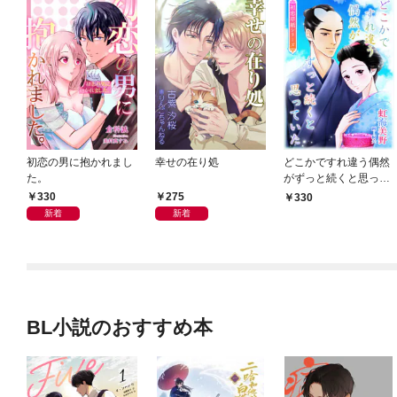
初恋の男に抱かれまし
幸せの在り処
どこかですれ違う偶然
た。
がずっと続くと思って
いた
330
275
330
新着
新着
BL小説のおすすめ本