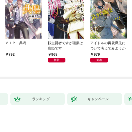
ＶＩＰ 共鳴
転生賢者ですが職業は
アイドルの再就職先に
寵姫です
ついて考えてみようか
968
979
792
新着
新着
ランキング
キャンペーン