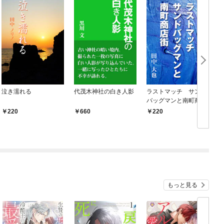
泣き濡れる
代茂木神社の白き人影
ラストマッチ サンド
バッグマンと南町商店
街
220
660
220
もっと見る