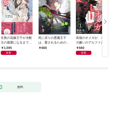
生贄の花嫁王子が冷酷
死に戻りの悪魔王子
高嶺のオメガが、オメ
王の最愛になるまで
は、愛されるための実
ガ嫌いのアルファと愛
【イラスト付き】【単
験をはじめることにし
を知るまで1
1,595
660
660
行本書き下ろしSS付
た。（１）
新着
新着
き】
無料