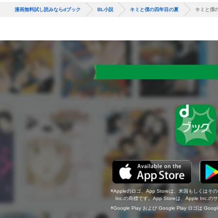
漫画無料試し読みならdブック
BL小説
キミと僕の四年目の夏
キミと僕
Appleのロゴ、App Storeは、米国もしくはそ
Inc.の商標です。App Storeは、Apple In
Google Play および Google Play ロゴは Go