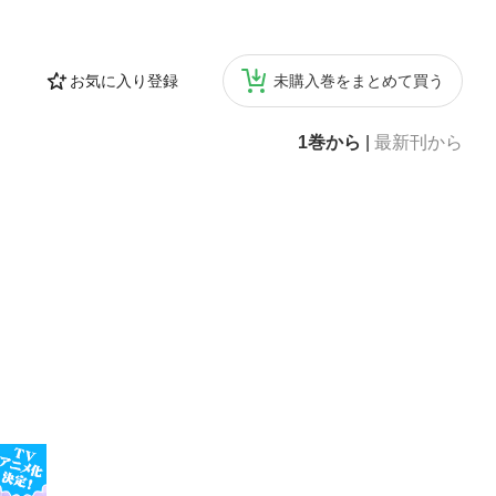
お気に入り登録
未購入巻をまとめて買う
1巻から
|
最新刊から