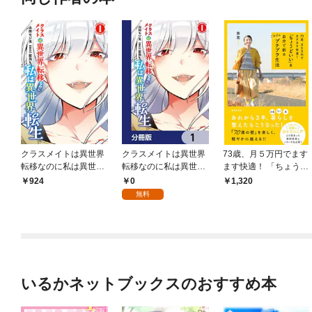
クラスメイトは異世界
クラスメイトは異世界
73歳、月５万円でます
転移なのに私は異世界
転移なのに私は異世界
ます快適！ 「ちょうど
転生 １
転生【分冊版】 1
いい」を自分で創る ご
0
924
1,320
きげんプチプラ生活
無料
いるかネットブックスのおすすめ本