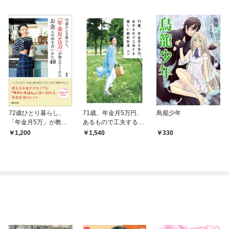
72歳ひとり暮らし、
71歳、年金月5万円、
鳥籠少年
「年金月5万」が教え
あるもので工夫する楽
てくれたお金との向き
しい節約生活
1,200
1,540
330
合いかた40