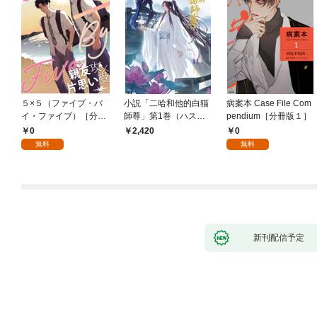
５×５（ファイブ・バ
小説「二哈和他的白猫
病案本 Case File Com
イ・ファイブ）［分冊
師尊」第1巻（ハスキ
pendium［分冊版１］
版１］
ーとかれのしろねこし
0
0
2,420
ずん）
無料
無料
新刊配信予定