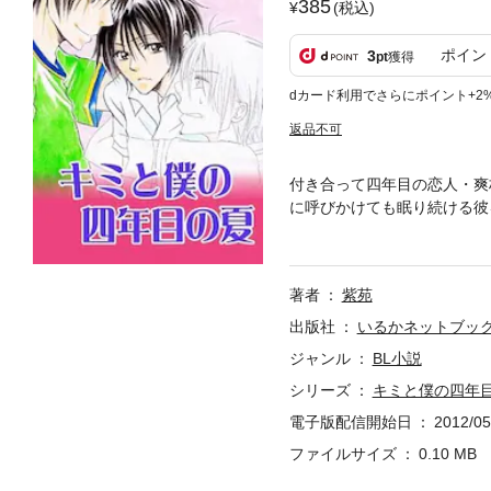
385
(税込)
ポイン
3
pt
獲得
dカード利用でさらにポイント+2
返品不可
付き合って四年目の恋人・爽
に呼びかけても眠り続ける彼
次の日、なんと爽柑本体に別
すれ違いが生まれるのは、数
著者
紫苑
出版社
いるかネットブッ
ジャンル
BL小説
シリーズ
キミと僕の四年
電子版配信開始日
2012/05
ファイルサイズ
0.10 MB