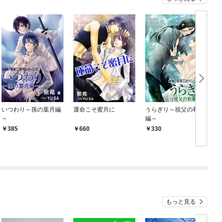
いつわり～孫の葉月編
運命こそ蜜月に
うらぎり～祖父の和葉
～
編～
385
660
330
もっと見る