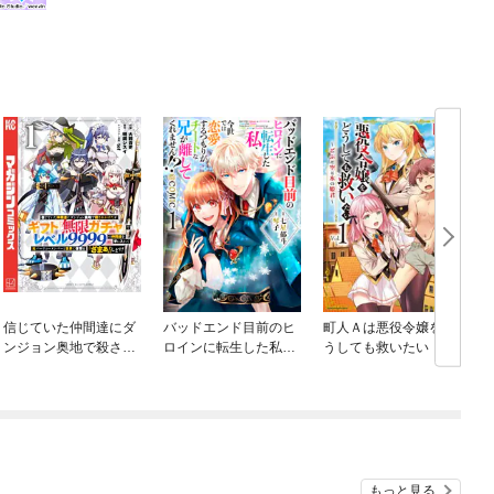
信じていた仲間達にダ
バッドエンド目前のヒ
町人Ａは悪役令嬢をど
ンジョン奥地で殺され
ロインに転生した私、
うしても救いたい ～
かけたがギフト『無限
今世では恋愛するつも
どぶと空と氷の姫君～
ガチャ』でレベル９９
りがチートな兄が離し
９９の仲間達を手に入
てくれません！？@C
れて元パーティーメン
OMIC
バーと世界に復讐＆
『ざまぁ！』します！
もっと見る