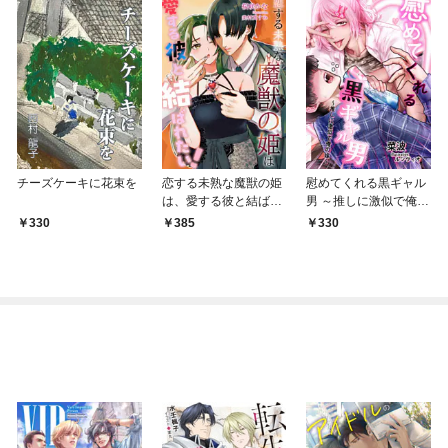
チーズケーキに花束を
恋する未熟な魔獣の姫
慰めてくれる黒ギャル
は、愛する彼と結ばれ
男 ～推しに激似で俺の
たい！
嫁～
330
385
330