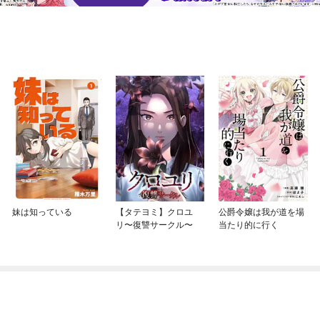
妹は知っている
【タテヨミ】クロユ
公爵令嬢は我が道を場
リ〜復讐サークル〜
当たり的に行く