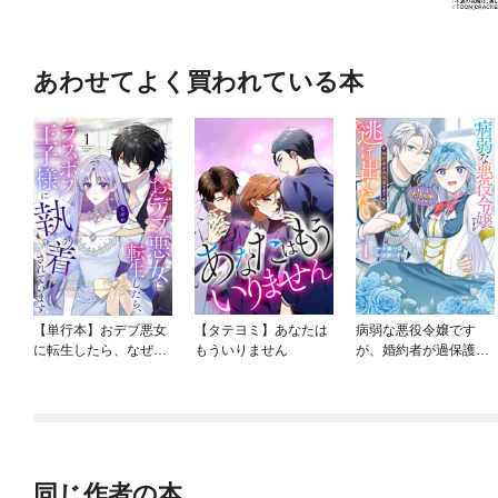
あわせてよく買われている本
【単行本】おデブ悪女
【タテヨミ】あなたは
病弱な悪役令嬢です
に転生したら、なぜか
もういりません
が、婚約者が過保護す
ラスボス王子様に執着
ぎて逃げ出したい(私た
されています
ち犬猿の仲でしたよ
ね！？)
同じ作者の本