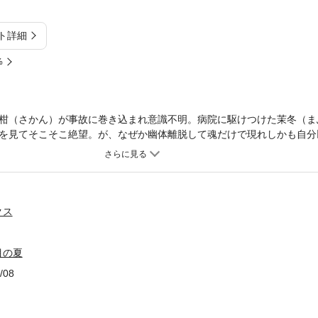
ト詳細
%
柑（さかん）が事故に巻き込まれ意識不明。病院に駆けつけた茉冬（ま
を見てそこそこ絶望。が、なぜか幽体離脱して魂だけで現れしかも自分
の魂が入っちゃったらしくて…その子は脱童貞のため茉冬に襲い掛かる
か月前のあの約束のせい。いつもいつも別れ話を振るけど、ホントはね
クス
目の夏
/08