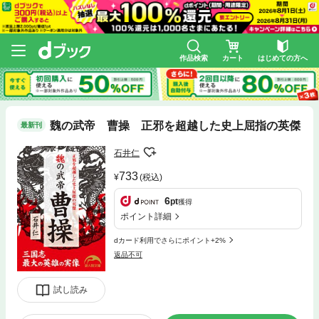
作品検索
カート
はじめての方へ
魏の武帝 曹操 正邪を超越した史上屈指の英傑
最新刊
石井仁
733
(税込)
6
pt
獲得
ポイント詳細
dカード利用でさらにポイント+2%
返品不可
試し読み