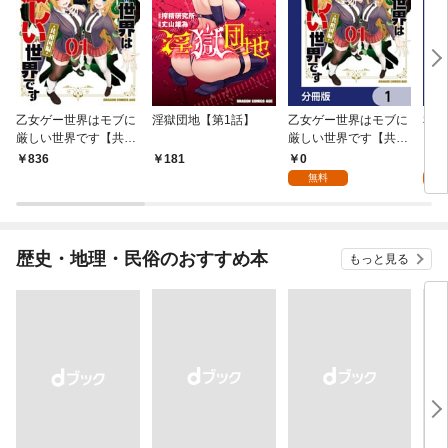
乙女ゲー世界はモブに
淫獄団地【第1話】
乙女ゲー世界はモブに
私、
厳しい世界です【共和
厳しい世界です【共和
をテ
国編】 ０１
国編】【分冊版】 1
パイ
0
0
836
181
を頑
無料
版】
歴史・地理・民俗のおすすめ本
もっと見る