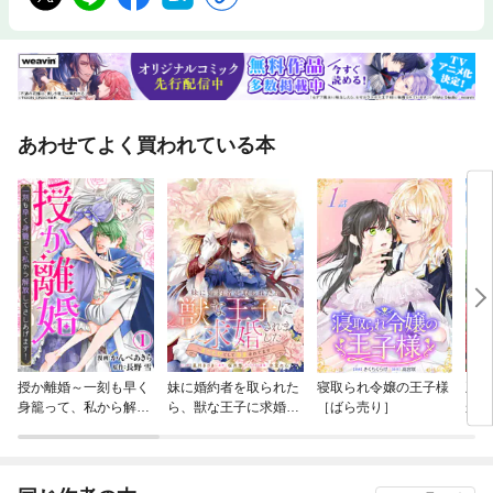
あわせてよく買われている本
授か離婚～一刻も早く
妹に婚約者を取られた
寝取られ令嬢の王子様
王子
身籠って、私から解放
ら、獣な王子に求婚さ
［ばら売り］
から
してさしあげます！
れました～またたびと
～追
して溺愛されてます
嬢、
～ 【連載版】
ます