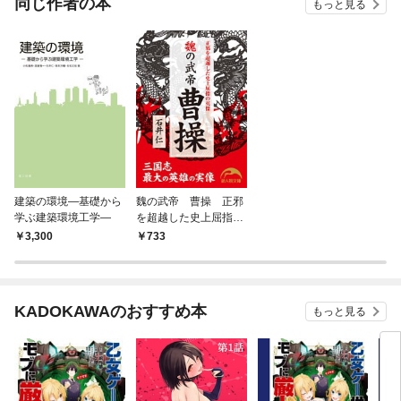
同じ作者の本
もっと見る
建築の環境―基礎から
魏の武帝 曹操 正邪
学ぶ建築環境工学―
を超越した史上屈指の
英傑
3,300
733
KADOKAWAのおすすめ本
もっと見る