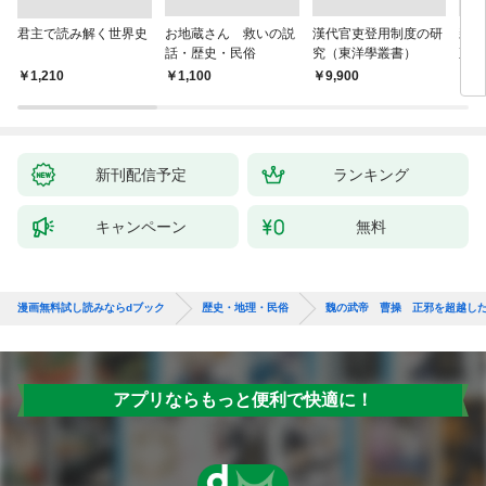
君主で読み解く世界史
お地蔵さん 救いの説
漢代官吏登用制度の研
親
話・歴史・民俗
究（東洋學叢書）
直立
迫る
￥1,210
￥1,100
￥9,900
￥1,
新刊配信予定
ランキング
キャンペーン
無料
漫画無料試し読みならdブック
歴史・地理・民俗
魏の武帝 曹操 正邪を超越し
アプリならもっと便利で快適に！