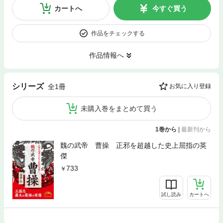
カートへ
今すぐ買う
作品をチェックする
作品情報へ
シリーズ
全1冊
お気に入り登録
未購入巻をまとめて買う
1巻から
|
最新刊から
魏の武帝 曹操 正邪を超越した史上屈指の英
傑
733
試し読み
カートへ