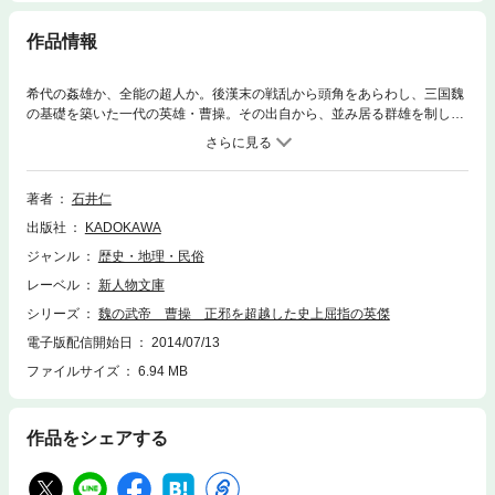
作品情報
希代の姦雄か、全能の超人か。後漢末の戦乱から頭角をあらわし、三国魏
の基礎を築いた一代の英雄・曹操。その出自から、並み居る群雄を制して
魏国を起こすまでの足跡を辿る。幾多の毀誉褒貶をいったん解体し、当時
の政治・社会との距離をはかりつつ相対化し、知られざる実像に迫ろうと
試みた。
著者
石井仁
出版社
KADOKAWA
ジャンル
歴史・地理・民俗
レーベル
新人物文庫
シリーズ
魏の武帝 曹操 正邪を超越した史上屈指の英傑
電子版配信開始日
2014/07/13
ファイルサイズ
6.94 MB
作品をシェアする